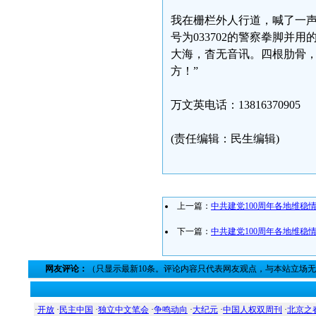
我在栅栏外人行道，喊了一声
号为033702的警察拳脚
大海，杳无音讯。四根肋骨
方！”
万文英电话：13816370905
(责任编辑：民生编辑)
上一篇：
中共建党100周年各地维稳
下一篇：
中共建党100周年各地维稳
网友评论：
（只显示最新10条。评论内容只代表网友观点，与本站立场
·
开放
·
民主中国
·
独立中文笔会
·
争鸣动向
·
大纪元
·
中国人权双周刊
·
北京之