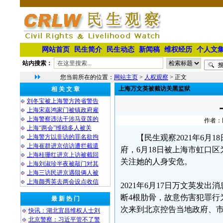
网站首页
民生简介
民生动态
新闻稿
维权经历
个人文
站内搜索：
您当前所在的位置：
网站主页
>
人权观察
> 正文
上海万文英被截访关黑监狱
相 关 文 章
刘冬宝被上海警方跨省警告
上海宋嘉鸿家门被镇政府雇
上海警察违法干涉马亚莲的
作者：民
上海“两会”维稳多人被关
上海警方以非访的罪名欲拘
【民生观察2021年6月
上海崔群进京信访遭拦截遣
府，6月18日被上海市虹口
上海桂珊红进京上访被截回
关注她的人身安危。
上海刘淑珍半夜被敲门对其
上海三访民进京遇阻俩人被
上海颜秀英去两会设点收信
2021年6月17日万文英发
断4根肋骨，故意伤害犯罪行为
最 新 热 门
次来到北京控告当地政府、
快讯：湖北宜昌维权人士刘
北京警察：习近平管不了警