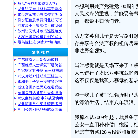
被以“污辱国家领导人”行
本想利用共产党建党100周
湖北访民余甘林被再安监控
人民政府的重视，并能妥善
张少杰家前仍有监控车辆 女
身份证信息暴露河北访民张
责，都说不归他们管。
网友渺小（梁海怡）被以煽
苏州访民钱才珍找巡视组反
我万文英和儿子是天宝路410
人权日喝农药被判刑的武汉
最高院批准 刘家财“煽动颠
存并享有合法产权的祖传房
非法野蛮强拆。
随 机 推 荐
广东维权人士郑创添被村干
广西维权人士谭爱军遭跨省
当时感觉就是天塌下来了！
刘家财案将开庭 石玉林被旅
人已进行了堪比八年抗战的
武汉拆迁户陈明光王桂兰夫
这不仅仅是我孤儿寡母的悲
李和平儿子第三次被禁办护
浙江台州多位民众在巡视组
家属接电话通知江天勇律师
鉴于我儿子被非法强拆时已
武汉疫情失控 中部战区协助
的漂泊生活，结束八年流浪
湖北随州吕仁菊拘留期满回
荆门公民刘艳丽被武汉国保
我原本从2009年起，就具
公安一直用种种借口拖延，拒
局武宁南路128号投诉和反