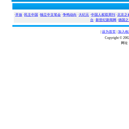
·
开放
·
民主中国
·
独立中文笔会
·
争鸣动向
·
大纪元
·
中国人权双周刊
·
北京之
台
·
新世纪新闻网
·
德国之
|
设为首页
|
加入收
Copyright ©
网址：w