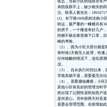
状态，当前小区的现状非常严
杀防疫跟不上，缺少相关的药
注。联系人黄先生：18916717
(1)、长宁路1600弄的沈南
转运，最严重的一幢楼共有3
的房子，一个楼道有好几户，
间都不敢在家里摘下口罩，目
峻的考验。
（2）、因为小区大部分都是
有时候2天都无人处理，恰逢
任何核酸的情况下，连抗原测
况。
（3）、自从执行封控以来，
导致高烧不退，居委毫无办
（4）、居委濒临瘫痪，小区
其他小区有良好的管理当时手
然出现了让阴性居民给阳户送
是何居心。另外前两天抖音直
居委会管理范围。在疫情如此