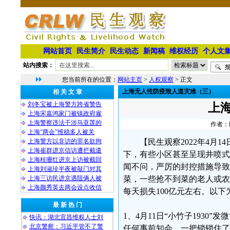
网站首页
民生简介
民生动态
新闻稿
维权经历
个人文
站内搜索：
您当前所在的位置：
网站主页
>
人权观察
> 正文
上海无人性防疫致人道灾难（三）
相 关 文 章
刘冬宝被上海警方跨省警告
上
上海宋嘉鸿家门被镇政府雇
上海警察违法干涉马亚莲的
作者：民
上海“两会”维稳多人被关
上海警方以非访的罪名欲拘
【民生观察2022年4
上海崔群进京信访遭拦截遣
下，有些小区甚至呈现井喷式
上海桂珊红进京上访被截回
闻不问，严厉的封控措施导致
上海刘淑珍半夜被敲门对其
上海三访民进京遇阻俩人被
菜，一些抢不到菜的老人或农
上海颜秀英去两会设点收信
每天损失100亿元左右。以下
最 新 热 门
1、4月11日“小竹子193
快讯：湖北宜昌维权人士刘
北京警察：习近平管不了警
任何事前知会，一把锁锁住了