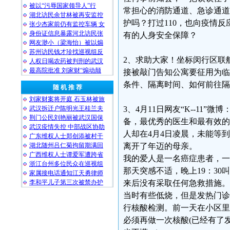
被以“污辱国家领导人”行
常担心的消防通道、急诊通道
湖北访民余甘林被再安监控
护吗？打过110，也向疫情
张少杰家前仍有监控车辆 女
身份证信息暴露河北访民张
有的人身安全保障？
网友渺小（梁海怡）被以煽
苏州访民钱才珍找巡视组反
2、求助大家！坐标闵行区联航
人权日喝农药被判刑的武汉
最高院批准 刘家财“煽动颠
接被敲门告知公寓要征用为临
条件、隔离时间、如何前往隔
随 机 推 荐
刘家财案将开庭 石玉林被旅
武汉拆迁户陈明光王桂兰夫
3、4月11日网友“K--1
荆门公民刘艳丽被武汉国保
备，最优秀的医生和最有效的
武汉疫情失控 中部战区协助
人却在4月4日凌晨，未能等
广东维权人士郑创添被村干
湖北随州吕仁菊拘留期满回
离开了年迈的母亲。
广西维权人士谭爱军遭跨省
我的爱人是一名癌症患者，一
浙江台州多位民众在巡视组
那天突感不适，晚上19：30
家属接电话通知江天勇律师
李和平儿子第三次被禁办护
来后没有采取任何急救措施。
当时有些低烧，但是发热门诊
行核酸检测。前一天在小区里
必须再做一次核酸(已经有了