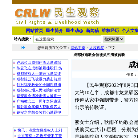
网站首页
民生简介
民生动态
新闻稿
维权经历
个人文
站内搜索：
您当前所在的位置：
网站主页
>
人权观察
> 正文
成都秋雨教会信徒吴五清被传唤
相 关 文 章
卢思位回成都住酒店遭跟踪
成
陈云飞在成都被暴徒殴打 伤
成都维权人士陈云飞遭暴徒
作者：民
成都陈云飞被暴力袭击前后
针对锡安教会的全国性抓捕
【民生观察2022年8月
成都都江堰人民法院的法官
大约10点半，成都市龙泉驿
锡安教会遭冲击俩人被拘一
传道从家中强制带走，警方
广福教会二十周年之际遭逼
凤卧教会案俩人获取保四人
出示的传唤证。
锡安之光教会牧师仍遭羁押
熊女士介绍，秋雨圣约教会
最 新 热 门
或购买过共计6层楼，分别为第
快讯：湖北宜昌维权人士刘
北京警察：习近平管不了警
是神学院和人文学院教室，2