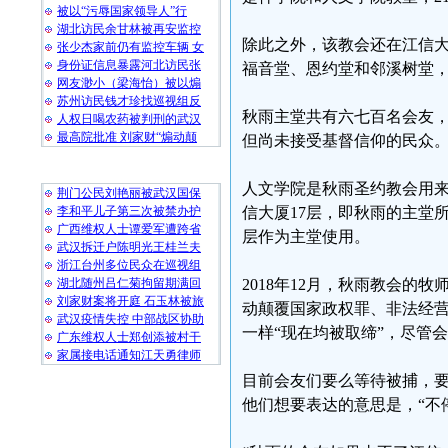
被以“污辱国家领导人”行
湖北访民余甘林被再安监控
除此之外，该教会还在江信
张少杰家前仍有监控车辆 女
身份证信息暴露河北访民张
福音堂、恩约堂和邻溪树堂
网友渺小（梁海怡）被以煽
苏州访民钱才珍找巡视组反
秋雨主堂共有六七百名会友，
人权日喝农药被判刑的武汉
最高院批准 刘家财“煽动颠
但尚未接受基督信仰的民众
随 机 推 荐
人文学院是秋雨圣约教会用
荆门公民刘艳丽被武汉国保
李和平儿子第三次被禁办护
信大厦17层，即秋雨的主堂所
广西维权人士谭爱军遭跨省
层作为主堂使用。
武汉拆迁户陈明光王桂兰夫
浙江台州多位民众在巡视组
湖北随州吕仁菊拘留期满回
2018年12月，秋雨教会的
刘家财案将开庭 石玉林被旅
动颠覆国家政权罪、非法经
武汉疫情失控 中部战区协助
一样“现在均被取缔”，尽管
广东维权人士郑创添被村干
家属接电话通知江天勇律师
目前会友们要么等待被捕，
他们想要表达的意思是，“不