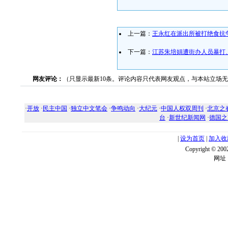
上一篇：
王永红在派出所被打绝食抗
下一篇：
江苏朱培娟遭街办人员暴打
网友评论：
（只显示最新10条。评论内容只代表网友观点，与本站立场
·
开放
·
民主中国
·
独立中文笔会
·
争鸣动向
·
大纪元
·
中国人权双周刊
·
北京之
台
·
新世纪新闻网
·
德国之
|
设为首页
|
加入收
Copyright ©
网址：w