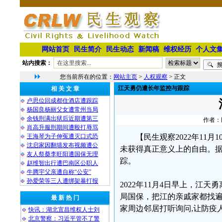
网站首页
民生简介
民生动态
新闻稿
维权经历
个人文
站内搜索：
您当前所在的位置：
网站主页
>
人权观察
> 正文
江天勇仍遭长年监控与跟踪
相 关 文 章
卢思位回成都住酒店遭跟踪
杨国良杨丽父女遭常州当局
余钱刑满出狱后近期遭第三
作者：民
肖高升服刑期间遭殴打辱骂
王海琴为子伸冤遭灭口式恐
【民生观察2022年11月
沈启家因翻墙发布视频遭公
未获得真正意义上的自由。
友人祭奠李旺阳遭国保无理
踪。
赵维智出行遭巴南区公职人
牛腾宇父亲遭自称“公安”
孙爱荣等三人遭绑架暴打报
2022年11月4日早上，江
局国保，把江的亲戚家都找遍
最 新 热 门
家周边邻居打听询问,让防疫
快讯：湖北宜昌维权人士刘
北京警察：习近平管不了警