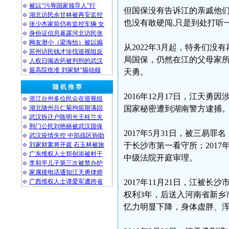
被以“污辱国家领导人”行
但国保没有告诉江的亲戚他们
湖北访民余甘林被再安监控
也没有敢硬闯,只是到处打听
张少杰家前仍有监控车辆 女
身份证信息暴露河北访民张
网友渺小（梁海怡）被以煽
从2022年3月起，特务们
苏州访民钱才珍找巡视组反
局国保，仍然在江的父母家所
人权日喝农药被判刑的武汉
最高院批准 刘家财“煽动颠
天勇。
随 机 推 荐
2016年12月17日，江天
浙江台州多位民众在巡视组
湖北随州吕仁菊拘留期满回
国家秘密遭到湖南警方逮捕
武汉拆迁户陈明光王桂兰夫
荆门公民刘艳丽被武汉国保
2017年5月31日，被三易
武汉疫情失控 中部战区协助
刘家财案将开庭 石玉林被旅
于长沙市第一看守所；2017
广东维权人士郑创添被村干
中级法院开庭审理。
李和平儿子第三次被禁办护
家属接电话通知江天勇律师
广西维权人士谭爱军遭跨省
2017年11月21日，江被
权利3年，后送入河南省新乡
忆力明显下降，身体虚胖、