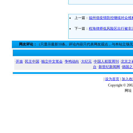
上一篇：
福州借疫情防控继续对众维
下一篇：
程海律师低风险区出行被非
网友评论：
（只显示最新10条。评论内容只代表网友观点，与本站立场
·
开放
·
民主中国
·
独立中文笔会
·
争鸣动向
·
大纪元
·
中国人权双周刊
·
北京之
台
·
新世纪新闻网
·
德国之
|
设为首页
|
加入收
Copyright ©
网址：w