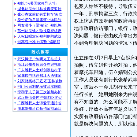
被以“污辱国家领导人”行
包案人始终不接待，导致伍立
湖北访民余甘林被再安监控
一年，刑事拘留三次，行政拘
张少杰家前仍有监控车辆 女
身份证信息暴露河北访民张
权上访从市政府到省政府再到
网友渺小（梁海怡）被以煽
地市政府信访部门，银行，
苏州访民钱才珍找巡视组反
决问题，银行说由政府拿出
人权日喝农药被判刑的武汉
最高院批准 刘家财“煽动颠
不到合理解决问题的情况下
随 机 推 荐
伍立娟在3月2日早上7点起
武汉拆迁户陈明光王桂兰夫
浙江台州多位民众在巡视组
拍照，伍立娟也开始对拍，
广东维权人士郑创添被村干
着摩托车跟随，伍立娟到公
家属接电话通知江天勇律师
工作人员还有副行长张希武
刘家财案将开庭 石玉林被旅
荆门公民刘艳丽被武汉国保
室，随后不一会儿胡行长来了
李和平儿子第三次被禁办护
任行长的，她用她刚来为由
武汉疫情失控 中部战区协助
有不知道的，怎么可能不了
广西维权人士谭爱军遭跨省
湖北随州吕仁菊拘留期满回
得好，疗效不高有何意义呢？
实所有政府信访各部门他们
就是解决问题的人，所以他