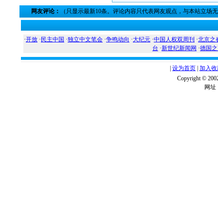
网友评论：
（只显示最新10条。评论内容只代表网友观点，与本站立场
·
开放
·
民主中国
·
独立中文笔会
·
争鸣动向
·
大纪元
·
中国人权双周刊
·
北京之
台
·
新世纪新闻网
·
德国之
|
设为首页
|
加入收
Copyright ©
网址：w