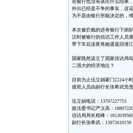
在银行也没有谈出什么结果
外出已经是不争的事实，这
为不是由银行所能决定的，
本次被拦截的还有银行下岗
汉时被银行的信访工作人员
带下车后连夜将她遣返回潜
国家既然设立了国家信访局
二强大的经济地位？
目前为止伍立娟家门口24小
值班人员由副行长张希武负
伍立娟电话：13707227753
政法委书记严义高：18807220
信访局局长程峰：1812039566
副行长张希武：13972610159