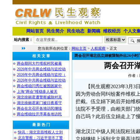
网站首页
民生简介
民生动态
新闻稿
维权经历
个人文
站内搜索：
您当前所在的位置：
网站主页
>
人权观察
> 正文
两会召开湖北伍立娟被限制外出24小时
相 关 文 章
两会期间大竹维权村民被暴
两会召开湖
2026年中共两会维稳与监控动
2026年中共两会维稳与监控（
作者：民
2026年中共两会维稳与监控动
两会维稳闫秀红被围困家中
【民生观察2023年3月
上海“两会”维稳多人被关
因为劳动合同纠纷案件维权上访
湖北徐丽君遭警察威胁对其
拦截。伍立娟下岗后开始维
湖北徐丽君家门被日夜看守
两会在京召开各地访民继续
法院不予受理，由相关部门
两会维稳拉开序幕各地访民
自己吗？此后伍立娟走上了
最 新 热 门
湖北汉江中级人民法院枉法
快讯：湖北宜昌维权人士刘
北京警察：习近平管不了警
立娟继续上诉到北京最高法