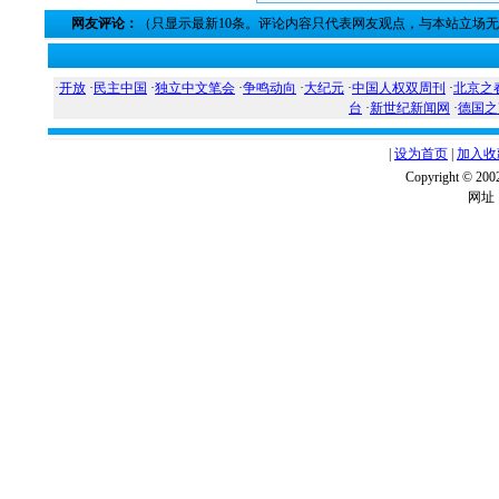
网友评论：
（只显示最新10条。评论内容只代表网友观点，与本站立场
·
开放
·
民主中国
·
独立中文笔会
·
争鸣动向
·
大纪元
·
中国人权双周刊
·
北京之
台
·
新世纪新闻网
·
德国之
|
设为首页
|
加入收
Copyright ©
网址：w