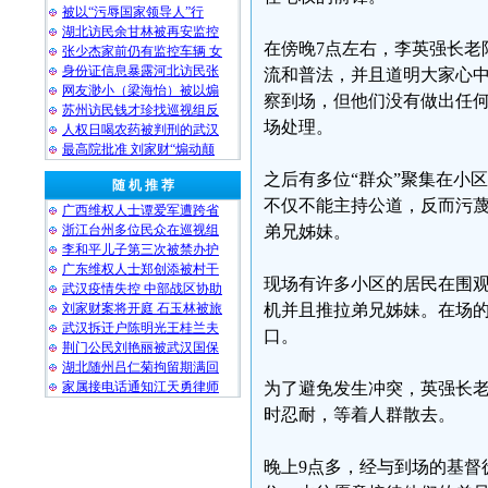
被以“污辱国家领导人”行
湖北访民余甘林被再安监控
在傍晚7点左右，李英强长老
张少杰家前仍有监控车辆 女
身份证信息暴露河北访民张
流和普法，并且道明大家心
网友渺小（梁海怡）被以煽
察到场，但他们没有做出任何
苏州访民钱才珍找巡视组反
场处理。
人权日喝农药被判刑的武汉
最高院批准 刘家财“煽动颠
之后有多位“群众”聚集在小
随 机 推 荐
不仅不能主持公道，反而污蔑
广西维权人士谭爱军遭跨省
浙江台州多位民众在巡视组
弟兄姊妹。
李和平儿子第三次被禁办护
广东维权人士郑创添被村干
现场有许多小区的居民在围
武汉疫情失控 中部战区协助
刘家财案将开庭 石玉林被旅
机并且推拉弟兄姊妹。在场
武汉拆迁户陈明光王桂兰夫
口。
荆门公民刘艳丽被武汉国保
湖北随州吕仁菊拘留期满回
家属接电话通知江天勇律师
为了避免发生冲突，英强长
时忍耐，等着人群散去。
晚上9点多，经与到场的基督