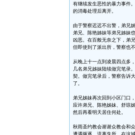
有继续发生恶性的暴力事件。
的消毒处理后离开。
由于警察迟迟不出警，弟兄姊
弟兄、陈艳姊妹等弟兄姊妹
凶恶。在百般无奈之下，弟
但即使到了派出所，警察也
从晚上十一点到凌晨四点多
几名弟兄姊妹陆续做完笔录
契。做完笔录后，警察告诉
了。
弟兄姊妹再次回到小区门口
应许弟兄、陈艳姊妹、舒琼
然后再看明天居住何处。
秋雨圣约教会谢谢众教会和
遭遇驱逐，流离失所，在这