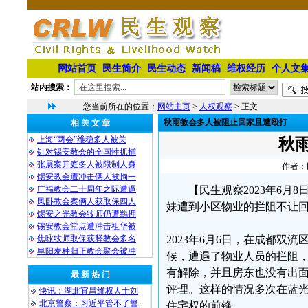
网站首页
民生简介
民生动态
新闻稿
维权经历
个人文
站内搜索：
您当前所在的位置：
网站主页
>
人权观察
> 正文
秋雨教会多人被阻止回家且遭殴打
相 关 文 章
上海“两会”维稳多人被关
秋
针对锡安教会的全国性抓捕
张展案开庭多人被限制人身
作者：民
锡安教会遭冲击俩人被拘一
广福教会二十周年之际遭逼
【民生观察2023年6
凤卧教会案俩人获取保四人
妹遭到小区物业的拦阻不让
锡安之光教会牧师仍遭羁押
锡安教会堂点遭冲击祖华被
焦咏牧师取保获释教会多名
2023年6月6日，在成都
阜阳麦种归正教会聚会被冲
候，遭遇了物业人员的拦阻，
有解除，并且房东也没有出
最 新 热 门
评理。这样的情况多次在蓝
快讯：湖北宜昌维权人士刘
北京警察：习近平管不了警
住宅权的前锋。