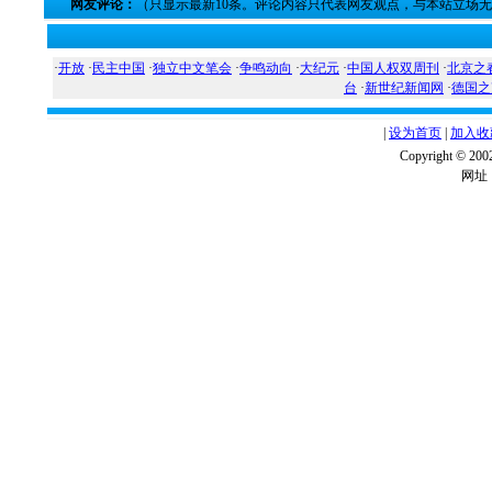
网友评论：
（只显示最新10条。评论内容只代表网友观点，与本站立场
·
开放
·
民主中国
·
独立中文笔会
·
争鸣动向
·
大纪元
·
中国人权双周刊
·
北京之
台
·
新世纪新闻网
·
德国之
|
设为首页
|
加入收
Copyright ©
网址：w