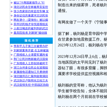
被以“污辱国家领导人”行
制造出来的烟雾弹，死者杨刘
湖北访民余甘林被再安监控
通报。
张少杰家前仍有监控车辆 女
身份证信息暴露河北访民张
网友渺小（梁海怡）被以煽
有网友做了一个关于《宁陵
苏州访民钱才珍找巡视组反
人权日喝农药被判刑的武汉
最高院批准 刘家财“煽动颠
据了解，杨刘杨是育华园中
在甘肃参加地震救援工作。
随 机 推 荐
2023年12月24日，杨刘
李和平儿子第三次被禁办护
刘家财案将开庭 石玉林被旅
广西维权人士谭爱军遭跨省
2023年12月24日早上6
荆门公民刘艳丽被武汉国保
当地医院的太平间见到了杨
广东维权人士郑创添被村干
浙江台州多位民众在巡视组
器钻了眼，有很多窟窿，脚
家属接电话通知江天勇律师
属要求学校提供监控视频和
湖北随州吕仁菊拘留期满回
武汉拆迁户陈明光王桂兰夫
武汉疫情失控 中部战区协助
杨刘杨的堂哥称，他认为杨
学生被学校告知，全体不能
杨刘杨在两个月前就在学校