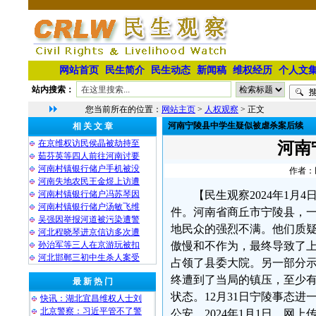
网站首页
民生简介
民生动态
新闻稿
维权经历
个人文
站内搜索：
您当前所在的位置：
网站主页
>
人权观察
> 正文
河南宁陵县中学生疑似被虐杀案后续
相 关 文 章
在京维权访民侯晶被劫持至
河南
茹芬英等四人前往河南讨要
河南村镇银行储户手机被没
作者：民
河南失地农民王金煜上访遭
河南村镇银行储户冯苏琴因
【民生观察2024年1
河南村镇银行储户汤敏飞维
件。河南省商丘市宁陵县，
吴强因举报河道被污染遭警
地民众的强烈不满。他们质
河北程晓琴进京信访多次遭
孙治军等三人在京游玩被扣
傲慢和不作为，最终导致了
河北邯郸三初中生杀人案受
占领了县委大院。另一部分
终遭到了当局的镇压，至少有
最 新 热 门
状态。12月31日宁陵事态
快讯：湖北宜昌维权人士刘
北京警察：习近平管不了警
公安。2024年1月1日，网