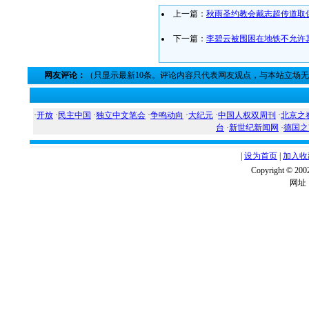
上一篇：
秋雨圣约教会戴志超传道取
下一篇：
李碧云被围困在地铁不允许
网友评论：
（只显示最新10条。评论内容只代表网友观点，与本站立场
·
开放
·
民主中国
·
独立中文笔会
·
争鸣动向
·
大纪元
·
中国人权双周刊
·
北京之
台
·
新世纪新闻网
·
德国之
|
设为首页
|
加入收
Copyright ©
网址：w