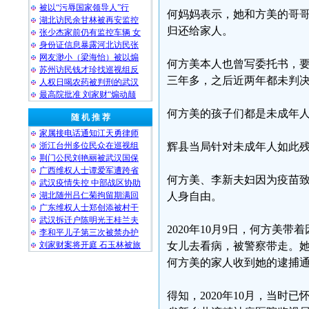
被以“污辱国家领导人”行
何妈妈表示，她和方美的哥
湖北访民余甘林被再安监控
归还给家人。
张少杰家前仍有监控车辆 女
身份证信息暴露河北访民张
网友渺小（梁海怡）被以煽
何方美本人也曾写委托书，
苏州访民钱才珍找巡视组反
三年多，之后近两年都未判
人权日喝农药被判刑的武汉
最高院批准 刘家财“煽动颠
何方美的孩子们都是未成年人
随 机 推 荐
家属接电话通知江天勇律师
浙江台州多位民众在巡视组
辉县当局针对未成年人如此
荆门公民刘艳丽被武汉国保
广西维权人士谭爱军遭跨省
何方美、李新夫妇因为疫苗
武汉疫情失控 中部战区协助
湖北随州吕仁菊拘留期满回
人身自由。
广东维权人士郑创添被村干
武汉拆迁户陈明光王桂兰夫
2020年10月9日，何方
李和平儿子第三次被禁办护
刘家财案将开庭 石玉林被旅
女儿去看病，被警察带走。她
何方美的家人收到她的逮捕
得知，2020年10月，当