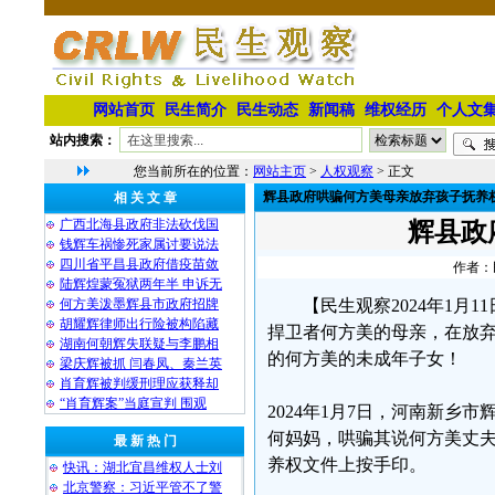
网站首页
民生简介
民生动态
新闻稿
维权经历
个人文
站内搜索：
您当前所在的位置：
网站主页
>
人权观察
> 正文
辉县政府哄骗何方美母亲放弃孩子抚养
相 关 文 章
广西北海县政府非法砍伐国
辉县政
钱辉车祸惨死家属讨要说法
四川省平昌县政府借疫苗敛
作者：民
陆辉煌蒙冤狱两年半 申诉无
何方美泼墨辉县市政府招牌
【民生观察2024年1
胡耀辉律师出行险被构陷藏
捍卫者何方美的母亲，在放
湖南何朝辉失联疑与李鹏相
的何方美的未成年子女！
梁庆辉被抓 闫春凤、秦兰英
肖育辉被判缓刑理应获释却
“肖育辉案”当庭宣判 围观
2024年1月7日，河南新
何妈妈，哄骗其说何方美丈夫
最 新 热 门
养权文件上按手印。
快讯：湖北宜昌维权人士刘
北京警察：习近平管不了警