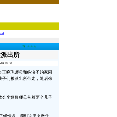
test
荐
★★★
往派出所
 09:58
顶教会王晓飞师母和临汾圣约家园
孩子们被派出所带走，随后张
。
教会李姗姗师母带着两个儿子
要了解情况。问到这里来做什