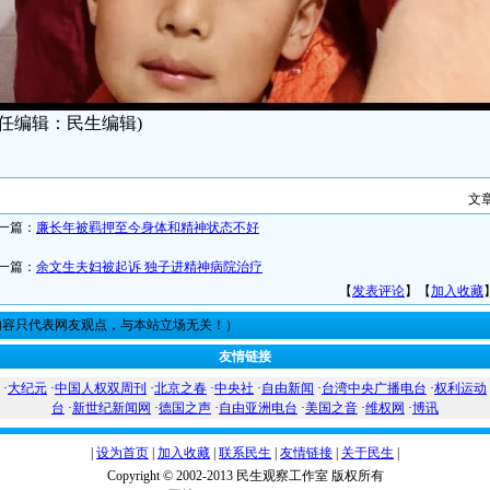
责任编辑：民生编辑)
文
一篇：
廉长年被羁押至今身体和精神状态不好
一篇：
余文生夫妇被起诉 独子进精神病院治疗
【
发表评论
】【
加入收藏
内容只代表网友观点，与本站立场无关！）
友情链接
·
大纪元
·
中国人权双周刊
·
北京之春
·
中央社
·
自由新闻
·
台湾中央广播电台
·
权利运动
台
·
新世纪新闻网
·
德国之声
·
自由亚洲电台
·
美国之音
·
维权网
·
博讯
|
设为首页
|
加入收藏
|
联系民生
|
友情链接
|
关于民生
|
Copyright © 2002-2013 民生观察工作室 版权所有