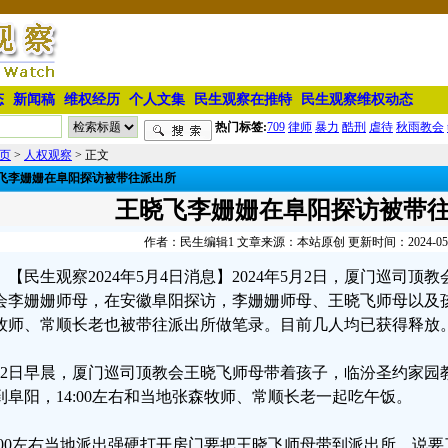
态
新闻稿
维权经历
个人文集
民生观察在推特
民生观察维权动态
热门标签:
709
律师
暴力
酷刑
虐待
秋雨教会
页
>
人权观察
> 正文
飞李姗姗在阜阳探访被带往派出所
王晓飞李姗姗在阜阳探访被带
作者：民生编辑1 文章来源：本站原创 更新时间：2024-05-04
【民生观察2024年5月4日消息】2024年5月2日，厦门巡司
会李姗姗师母，在安徽阜阳探访，李姗姗师母、王晓飞师母以及
牧师、常顺长老也被带往派出所做笔录。目前几人均已获得释放
月2日早晨，厦门巡司顶教会王晓飞师母带着孩子，临汾圣约家园
到阜阳，14:00左右和当地张森牧师、常顺长老一起吃午饭。
7:00左右当地派出强硬打开房门要把王晓飞师母带到派出所，说