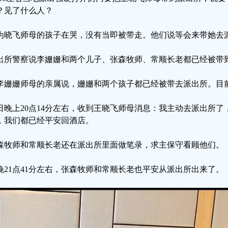
？见了什么人？
为晓飞师母的孩子在哭，没有当即被带走。他们说等会来带她去
出所警察说李姗姗和两个儿子、张森牧师、常顺长老都已经被带
李姗姗师母的亲属说，姗姗和两个孩子都已经被带去派出所。目
日晚上20点14分左右，收到王晓飞师母消息：我主动去派出所
，我们都已经平安回酒店。
森牧师和常顺长老还在派出所里面做笔录，求主保守看顾他们。
晚21点41分左右，张森牧师和常顺长老也平安从派出所出来了。