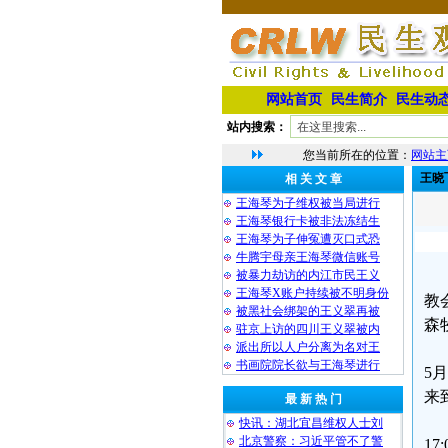
网站首页
民生简介
民生动
站内搜索：
您当前所在的位置：
网站主
王晓
相 关 文 章
王海琴为子维权被当局进行
王海琴银行卡被非法冻结生
王海琴为子伸冤遭灭口式恐
牛腾宇母亲王海琴微信账号
被暴力劫访的内江市民王义
王海琴X账户持续被不明身份
教
被黑社会绑架的王义翠再被
森
驻京上访的四川王义翠被内
派出所以人户分离为名对王
书画院院长欲与王海琴进行
5
来
最 新 热 门
快讯：湖北宜昌维权人士刘
北京警察：习近平管不了警
1