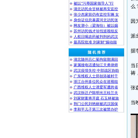
被以“污辱国家领导人”行
么
湖北访民余甘林被再安监控
张少杰家前仍有监控车辆 女
身份证信息暴露河北访民张
因
网友渺小（梁海怡）被以煽
苏州访民钱才珍找巡视组反
派
人权日喝农药被判刑的武汉
最高院批准 刘家财“煽动颠
据
随 机 推 荐
湖北随州吕仁菊拘留期满回
家属接电话通知江天勇律师
当
武汉疫情失控 中部战区协助
祷
广东维权人士郑创添被村干
浙江台州多位民众在巡视组
广西维权人士谭爱军遭跨省
张
武汉拆迁户陈明光王桂兰夫
刘家财案将开庭 石玉林被旅
当
荆门公民刘艳丽被武汉国保
李和平儿子第三次被禁办护