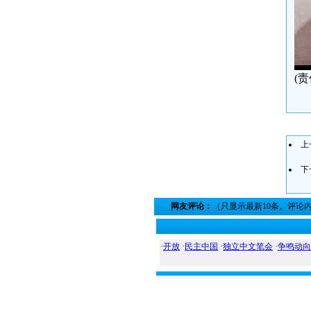
(
上
下
网友评论：
（只显示最新10条。评论
·
开放
·
民主中国
·
独立中文笔会
·
争鸣动向