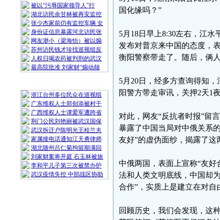
被以“污辱国家领导人”行
国化缘吗？”
湖北访民余甘林被再安监控
张少杰家前仍有监控车辆 女
身份证信息暴露河北访民张
5月18日早上8:30左右，
网友渺小（梁海怡）被以煽
发布对普京来中国的态度，
苏州访民钱才珍找巡视组反
衡阳警察带走了。随后，俩
人权日喝农药被判刑的武汉
最高院批准 刘家财“煽动颠
5月20日，经多方查询得知
随 机 推 荐
阳警方带走审讯，关押2天1夜
浙江台州多位民众在巡视组
广东维权人士郑创添被村干
广西维权人士谭爱军遭跨省
对此，网友“反抗者时报”留
荆门公民刘艳丽被武汉国保
暴露了中国当局对中俄关系的
武汉拆迁户陈明光王桂兰夫
家属接电话通知江天勇律师
友好”的虚伪面纱，揭露了这
湖北随州吕仁菊拘留期满回
刘家财案将开庭 石玉林被旅
中俄两国，表面上宣称“友好
李和平儿子第三次被禁办护
武汉疫情失控 中部战区协助
法和人类文明底线，中国却为
合作”，实质上是建立在对自
回顾历史，我们会发现，这种