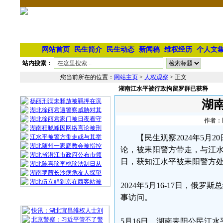
网站首页
民生简介
民生动态
新闻稿
维权经历
个人文
站内搜索：
您当前所在的位置：
网站主页
>
人权观察
> 正文
湖南江水平被行政拘留罗群已获释
相 关 文 章
杨丽刑满未释放被羁押在滨
湖
湖北徐丽君遭警察威胁对其
湖北徐丽君家门被日夜看守
作者：民
湖南程晓峰因网络言论被刑
江水平被警方带走或与其举
【民生观察2024年5
湖北随州一家庭教会被指控
论，被耒阳警方带走，与江水
湖北省潜江市政府公布市领
日，获知江水平被耒阳警方处
湖北陈喜珍李桃珍法制日从
湖南罗茜长沙病危友人探望
湖北伍立娟到京在西客站被
2024年5月16-17日，
事访问。
最 新 热 门
快讯：湖北宜昌维权人士刘
北京警察：习近平管不了警
5月16日，湖南耒阳公民江