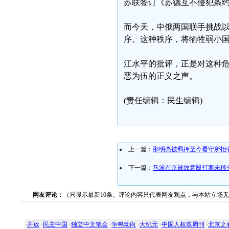
苏联签订《苏德互不侵犯条
而今天，中俄两国联手挑战
序。这种秩序，将牺牲弱小
江水平的批评，正是对这种
恶为伍的正义之声。
(责任编辑：民生编辑)
上一篇：
邵明亮被羁押至今看守所拒
下一篇：
马波在京被故意殴打案未移
网友评论：
（只显示最新10条。评论内容只代表网友观点，与本站立场
·
开放
·
民主中国
·
独立中文笔会
·
争鸣动向
·
大纪元
·
中国人权双周刊
·
北京之