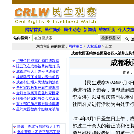
网站首页
民生简介
民生动态
新闻稿
维权经历
个人文
站内搜索：
您当前所在的位置：
网站主页
>
人权观察
> 正文
成都秋雨圣约教会因聚会四人被带走拘
相 关 文 章
卢思位回成都住酒店遭跟踪
成都秋
陈云飞在成都被暴徒殴打 伤
成都维权人士陈云飞遭暴徒
作者：民
成都陈云飞被暴力袭击前后
成都都江堰人民法院的法官
【民生观察2024年9月
圣约家园教案开庭在即李洁
地进行线下聚会，随即遭到成
金灯台教案开庭圣约家园家
李友洪）以及曾庆涛副执事先
临汾圣约家园教会会友及家
有关部门施压房东逼迫李姗
社团名义进行活动为由处于
圣约家园教案李姗姗家被陌
2024年9月1日圣主日上
最 新 热 门
超过二十余人的着正装和便
快讯：湖北宜昌维权人士刘
北京警察：习近平管不了警
弟兄姊妹和牧者同工们被一