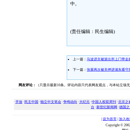
中。
(责任编辑：民生编辑)
上一篇：
马波进京被派出所上门带走
下一篇：
张展再次被关押进浦东看守
网友评论：
（只显示最新10条。评论内容只代表网友观点，与本站立场
·
开放
·
民主中国
·
独立中文笔会
·
争鸣动向
·
大纪元
·
中国人权双周刊
·
北京之
台
·
新世纪新闻网
·
德国之
|
设为首页
|
加入收
Copyright ©