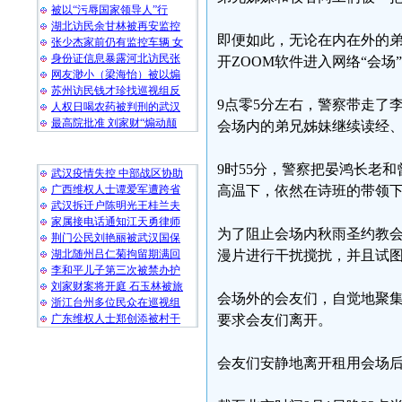
被以“污辱国家领导人”行
湖北访民余甘林被再安监控
即便如此，无论在内在外的
张少杰家前仍有监控车辆 女
身份证信息暴露河北访民张
开ZOOM软件进入网络“会
网友渺小（梁海怡）被以煽
苏州访民钱才珍找巡视组反
9点零5分左右，警察带走了
人权日喝农药被判刑的武汉
最高院批准 刘家财“煽动颠
会场内的弟兄姊妹继续读经
随 机 推 荐
9时55分，警察把晏鸿长老
武汉疫情失控 中部战区协助
广西维权人士谭爱军遭跨省
高温下，依然在诗班的带领
武汉拆迁户陈明光王桂兰夫
家属接电话通知江天勇律师
为了阻止会场内秋雨圣约教
荆门公民刘艳丽被武汉国保
湖北随州吕仁菊拘留期满回
漫片进行干扰搅扰，并且试
李和平儿子第三次被禁办护
刘家财案将开庭 石玉林被旅
会场外的会友们，自觉地聚
浙江台州多位民众在巡视组
广东维权人士郑创添被村干
要求会友们离开。
会友们安静地离开租用会场