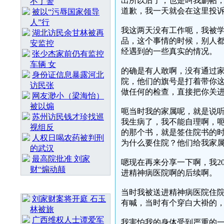
出所以后了，也是叫我删帖
不了警
道歉，我一天就会在这里投
被以“污辱国家领导
人”行
我这两天没有工作呃，我被
湖北访民余甘林被再
品，这个事情的时候，别人
安监控
经遇到的一些真实的情况。
张少杰家前仍有监控
车辆 女
的确是有人敢啊，没有通过
身份证信息暴露河北
院，他们的旗号是打着带你
访民张
做任何的检查，直接把你关
网友渺小（梁海怡）
被以煽
呃当时我的家属呢，就是说
苏州访民钱才珍找巡
我生病了，我不能自理啊，
视组反
的那个书，就是签住院书的
人权日喝农药被判刑
为什么要住院？他们给我家
的武汉
最高院批准 刘家
嗯现在再来分享一下啊，我2
财“煽动颠
进精神病医院啊的后续啊。
随 机 推 荐
当时我被送进精神病医院住
刘家财案将开庭 石玉
有喊，当时有个穿白大褂的
林被旅
广西维权人士谭爱军
我害怕我的身体受到严重的