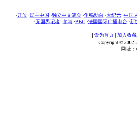
·
开放
·
民主中国
·
独立中文笔会
·
争鸣动向
·
大纪元
·
中国
·
无国界记者
·
参与
·
BBC
·
法国国际广播电台
·
新
|
设为首页
|
加入收藏
Copyright © 
网址：ww