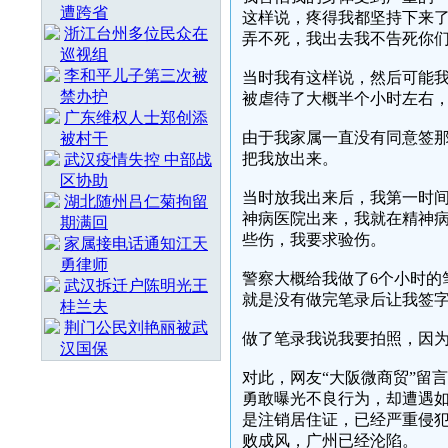
遭跨省
这样说，疼得我都坚持下来
浙江台州多位民众在
弄不死，我出去我不告死你
巡视组
李和平儿子第三次被
当时我有这样说，然后可能
禁办护
被虐待了大概半个小时左右
广东维权人士郑创添
由于我家属一直没有同意签
被村干
把我放出来。
武汉疫情失控 中部战
区协助
当时放我出来后，我第一时
湖北随州吕仁菊拘留
神病医院出来，我就在精神
期满回
些伤，我要求验伤。
家属接电话通知江天
勇律师
警察大概给我做了6个小时的
武汉拆迁户陈明光王
就是没有做完笔录后让我签
桂兰夫
荆门公民刘艳丽被武
做了笔录我说我要拍照，因为
汉国保
对此，网友“大阪微商贸”留
勇敢曝光不良行为，却遭遇
是注销居住证，已经严重侵
败成风，广州已经沦陷。