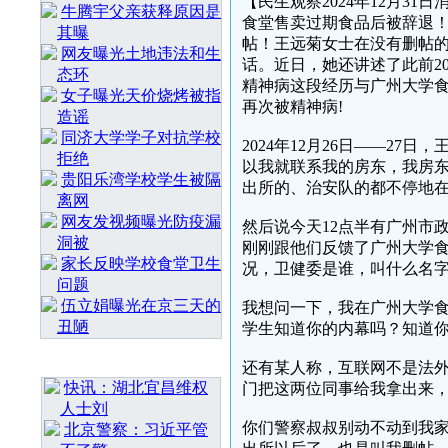
【民生观察2024年12月3
牛腾宇父亲获释原因是
食堂售卖过期食品后被辞退！
其曝
帖！王远菊女士在没有删帖
网友曝光土地违法和生
话。近日，她还讲述了此前2
态环
精神病这段经历与广州大学
女子曝光天价烧烤被指
再次被精神病!
造谣
同济大学学子对抗学校
2024年12月26日——2
拒绝
以我就联系我的房东，我房
贵阳乐湾学校学生被隔
出所的、治安队的都不停地
离网
网友发视频曝光防疫漏
然后说今天12点半有广州市
洞被
刚刚跟他们反馈了广州大学
家长反映学校食堂卫生
况，卫健委是谁，叫什么名
问题
伍立娟曝光在京三天的
我想问一下，我在广州大学
丑陋
学生知道你的内幕吗？知道
最 新 热 门
还有某人称，互联网不是法
快讯：湖北宜昌维权
门把这两位同事给我拿出来
人士刘
你们警察叔叔别动不动到我
北京警察：习近平管