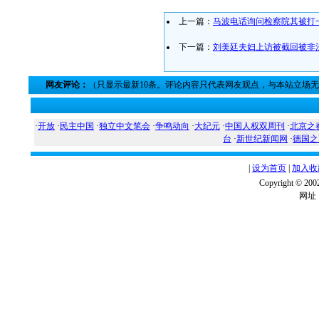
上一篇：
马波电话询问检察院其被打
下一篇：
刘美廷夫妇上访被截回被非
网友评论：
（只显示最新10条。评论内容只代表网友观点，与本站立场
·
开放
·
民主中国
·
独立中文笔会
·
争鸣动向
·
大纪元
·
中国人权双周刊
·
北京之
台
·
新世纪新闻网
·
德国之
|
设为首页
|
加入收
Copyright ©
网址：w