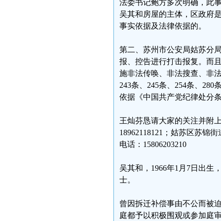
法委书记鲍方多次明确，此
吴其和房屋的主体，区政府
事实依据及法律依据的。
第二、苏州市公安局姑苏分
报、控告进行打击报复。而且
施非法传唤、非法搜查、非法
243条、245条、254条、2
依据《中国共产党纪律处分
王灿芬恳请大家的关注并附
18962118121；姑苏区苏
电话：15806203210
吴其和，1966年1月7日
士。
曾因拆迁补偿事由不公而被
庭都予以积极围观或参加庭