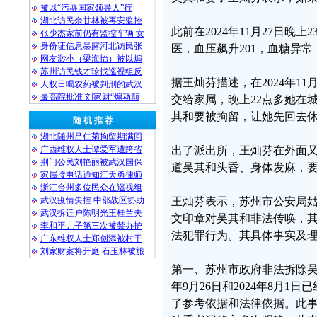
被以“污辱国家领导人”行
湖北访民余甘林被再安监控
此前在2024年11月27日
张少杰家前仍有监控车辆 女
身份证信息暴露河北访民张
医，血压飙升201，血糖异
网友渺小（梁海怡）被以煽
苏州访民钱才珍找巡视组反
据王灿芬描述，在2024年1
人权日喝农药被判刑的武汉
最高院批准 刘家财“煽动颠
交给家属，晚上22点多她在
其和要被拘留，让她先回去
随 机 推 荐
湖北随州吕仁菊拘留期满回
广西维权人士谭爱军遭跨省
出了派出所，王灿芬在外面
荆门公民刘艳丽被武汉国保
道吴其和头昏、身体发麻，
家属接电话通知江天勇律师
浙江台州多位民众在巡视组
武汉疫情失控 中部战区协助
王灿芬表示，苏州市公安局
武汉拆迁户陈明光王桂兰夫
文印章对吴其和非法传唤，
李和平儿子第三次被禁办护
法犯罪行为。其具体事实及
广东维权人士郑创添被村干
刘家财案将开庭 石玉林被旅
第一、苏州市政府非法拆除吴
年9月26日和2024年8月
了参考依据和法律依据。此