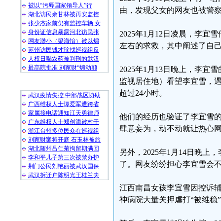
被以“污辱国家领导人”行
由，发现父女的网友也被警
湖北访民余甘林被再安监控
张少杰家前仍有监控车辆 女
身份证信息暴露河北访民张
2025年1月12日凌晨，李
网友渺小（梁海怡）被以煽
左右的求救，其中阐述了自
苏州访民钱才珍找巡视组反
人权日喝农药被判刑的武汉
最高院批准 刘家财“煽动颠
2025年1月13日晚上，李
监视居住地）看望李宜雪，
随 机 推 荐
超过24小时。
武汉疫情失控 中部战区协助
广西维权人士谭爱军遭跨省
家属接电话通知江天勇律师
他们的经历也验证了李宜雪
广东维权人士郑创添被村干
肆意妄为，动不动就让热心
浙江台州多位民众在巡视组
刘家财案将开庭 石玉林被旅
湖北随州吕仁菊拘留期满回
另外，2025年1月14日晚
李和平儿子第三次被禁办护
了。网友纷纷担心李宜雪会
荆门公民刘艳丽被武汉国保
武汉拆迁户陈明光王桂兰夫
江西南昌女孩李宜雪因控诉
神病院大量关押虐打“被维稳