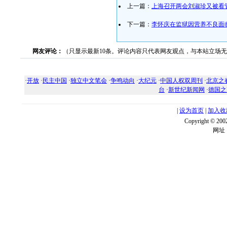
上一篇：
上海召开两会刘淑珍又被看
下一篇：
李怀庆在监狱因营养不良面
网友评论：
（只显示最新10条。评论内容只代表网友观点，与本站立场
·
开放
·
民主中国
·
独立中文笔会
·
争鸣动向
·
大纪元
·
中国人权双周刊
·
北京之
台
·
新世纪新闻网
·
德国之
|
设为首页
|
加入收
Copyright ©
网址：w