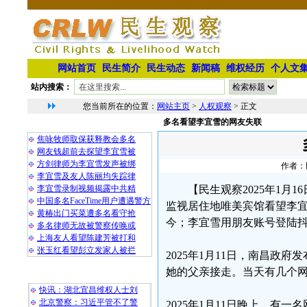
网站首页
民生简介
民生动态
新闻稿
维权经历
个人文
站内搜索：
您当前所在的位置：
网站主页
>
人权观察
> 正文
多名看望李宜雪的网友失联
相 关 文 章
焦咏牧师取保获释教会多名
网友钱超前去探望李宜雪被
方剑律师为李宜雪发声被绑
作者：民
李宜雪及友人陈丽均失踪律
李宜雪录制视频揭露中共精
【民生观察2025年1月
中国多名FaceTime用户遭遇警方
监视居住地唯美宾馆看望李
黄椿出门买菜遭多名看守抢
今；李宜雪用朋友账号登陆
多名律师无故被警察传唤或
上海友人看望陈建芳被打和
张玉红看望彭立发家人被拦
2025年1月11日，南昌
她的父亲接走。当天有几个
最 新 热 门
快讯：湖北宜昌维权人士刘
北京警察：习近平管不了警
2025年1月11日晚上，