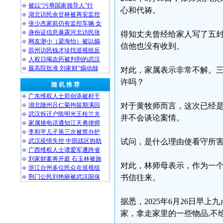
被以“污辱国家领导人”行
心和代祷。
湖北访民余甘林被再安监控
张少杰家前仍有监控车辆 女
身份证信息暴露河北访民张
得知丈夫曾经给家人写了五
网友渺小（梁海怡）被以煽
信他也没有收到。
苏州访民钱才珍找巡视组反
人权日喝农药被判刑的武汉
最高院批准 刘家财“煽动颠
对此，家属表示非常不解。
许吗？
随 机 推 荐
广东维权人士郑创添被村干
湖北随州吕仁菊拘留期满回
对于黄牧师而言，这次已经
武汉拆迁户陈明光王桂兰夫
并不会谈论案情。
家属接电话通知江天勇律师
李和平儿子第三次被禁办护
武汉疫情失控 中部战区协助
试问，是什么理由使看守所
广西维权人士谭爱军遭跨省
刘家财案将开庭 石玉林被旅
对此，林师母表示，作为一
浙江台州多位民众在巡视组
荆门公民刘艳丽被武汉国保
书信往来。
据悉，2025年6月26日
家，拿走家里的一些物品,不