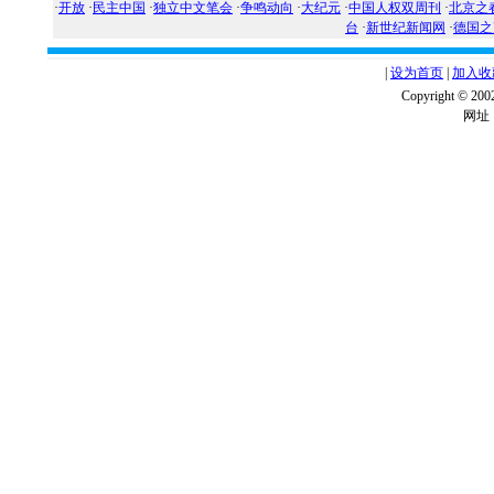
·
开放
·
民主中国
·
独立中文笔会
·
争鸣动向
·
大纪元
·
中国人权双周刊
·
北京之
台
·
新世纪新闻网
·
德国之
|
设为首页
|
加入收
Copyright ©
网址：w