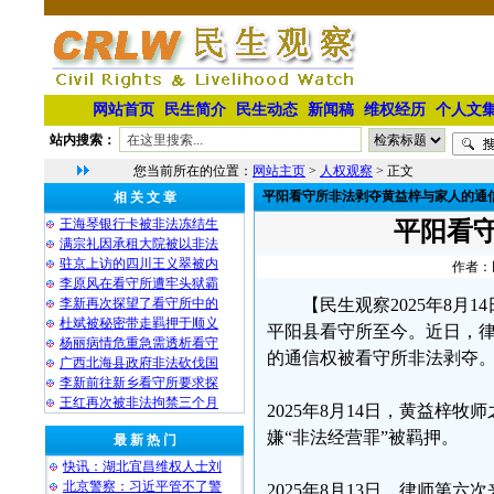
网站首页
民生简介
民生动态
新闻稿
维权经历
个人文
站内搜索：
您当前所在的位置：
网站主页
>
人权观察
> 正文
平阳看守所非法剥夺黄益梓与家人的通
相 关 文 章
王海琴银行卡被非法冻结生
平阳看
满宗礼因承租大院被以非法
驻京上访的四川王义翠被内
作者：民
李原风在看守所遭牢头狱霸
李新再次探望了看守所中的
【民生观察2025年8
杜斌被秘密带走羁押于顺义
平阳县看守所至今。近日，
杨丽病情危重急需透析看守
的通信权被看守所非法剥夺
广西北海县政府非法砍伐国
李新前往新乡看守所要求探
王红再次被非法拘禁三个月
2025年8月14日，黄益梓牧
嫌“非法经营罪”被羁押。
最 新 热 门
快讯：湖北宜昌维权人士刘
北京警察：习近平管不了警
2025年8月13日，律师