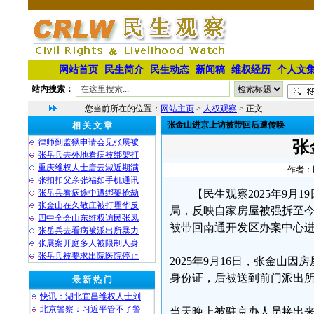
网站首页
民生简介
民生动态
新闻稿
维权经历
个人文
站内搜索：
您当前所在的位置：
网站主页
>
人权观察
> 正文
张金山进京上访被带回后遭传唤
相 关 文 章
律师到监狱申请会见张展被
张
张岳兵去外地看病被绑架打
重庆维权人士唐云淑近期满
作者：民
张扣扣父亲张福如手机通讯
张岳兵看病途中遭绑架抢劫
【民生观察2025年9
张金山在久敬庄被打瞿华反
局，反映自家房屋被强拆至
四中全会山东维权访民张凤
被带回南通开发区办案中心
张岳兵去看病被派出所暴力
张展案开庭多人被限制人身
张岳兵被要求出院医院停止
2025年9月16日，张金
身份证，后被送到前门派出
最 新 热 门
快讯：湖北宜昌维权人士刘
北京警察：习近平管不了警
当天晚上被驻京办人员接出来