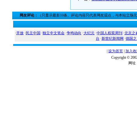
网友评论：
（只显示最新10条。评论内容只代表网友观点，与本站立场
·
开放
·
民主中国
·
独立中文笔会
·
争鸣动向
·
大纪元
·
中国人权双周刊
·
北京之
台
·
新世纪新闻网
·
德国之
|
设为首页
|
加入收
Copyright ©
网址：w