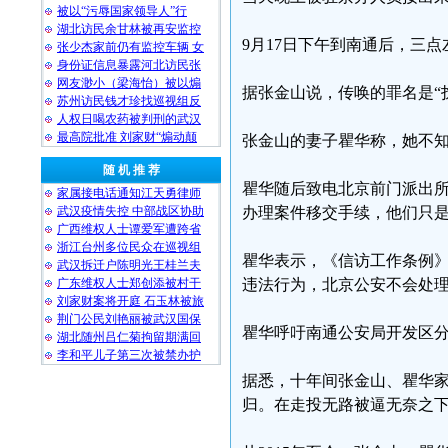
被以“污辱国家领导人”行
湖北访民余甘林被再安监控
9月17日下午到南通后，三
张少杰家前仍有监控车辆 女
身份证信息暴露河北访民张
网友渺小（梁海怡）被以煽
据张金山说，传唤的罪名是“
苏州访民钱才珍找巡视组反
人权日喝农药被判刑的武汉
最高院批准 刘家财“煽动颠
张金山的妻子瞿华称，她不
随 机 推 荐
瞿华随后致电北京前门派出
家属接电话通知江天勇律师
武汉疫情失控 中部战区协助
办理案件移交手续，他们只
广西维权人士谭爱军遭跨省
浙江台州多位民众在巡视组
瞿华表示，《信访工作条例
武汉拆迁户陈明光王桂兰夫
广东维权人士郑创添被村干
违法行为，北京公安不会处
刘家财案将开庭 石玉林被旅
荆门公民刘艳丽被武汉国保
瞿华呼吁南通公安局开发区
湖北随州吕仁菊拘留期满回
李和平儿子第三次被禁办护
据悉，十年间张金山、瞿华
归。在走投无路被逼无奈之