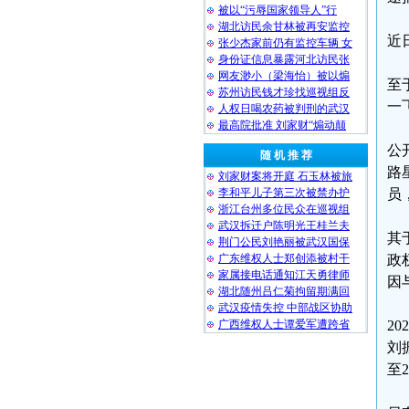
被以“污辱国家领导人”行
湖北访民余甘林被再安监控
近
张少杰家前仍有监控车辆 女
身份证信息暴露河北访民张
网友渺小（梁海怡）被以煽
至
苏州访民钱才珍找巡视组反
一
人权日喝农药被判刑的武汉
最高院批准 刘家财“煽动颠
公
随 机 推 荐
路
刘家财案将开庭 石玉林被旅
李和平儿子第三次被禁办护
员
浙江台州多位民众在巡视组
武汉拆迁户陈明光王桂兰夫
其
荆门公民刘艳丽被武汉国保
广东维权人士郑创添被村干
政
家属接电话通知江天勇律师
因
湖北随州吕仁菊拘留期满回
武汉疫情失控 中部战区协助
广西维权人士谭爱军遭跨省
2
刘
至2