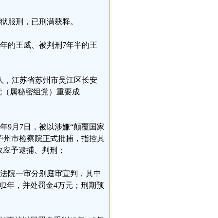
监狱服刑，已刑满获释。
8年的王威、被判刑7年半的王
镇人，江苏省苏州市吴江区长安
党（属秘密组党）重要成
年9月7日，被以涉嫌“颠覆国家
被泸州市检察院正式批捕，指控其
故应予逮捕、判刑；
中级法院一审分别庭审宣判，其中
利2年，并处罚金4万元；刑期预