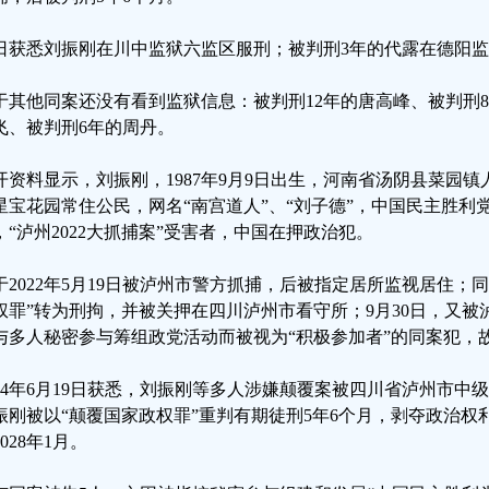
日获悉刘振刚在川中监狱六监区服刑；被判刑3年的代露在德阳
于其他同案还没有看到监狱信息：被判刑12年的唐高峰、被判刑
飞、被判刑6年的周丹。
开资料显示，刘振刚，1987年9月9日出生，河南省汤阴县菜园
星宝花园常住公民，网名“南宫道人”、“刘子德”，中国民主胜利
，“泸州2022大抓捕案”受害者，中国在押政治犯。
于2022年5月19日被泸州市警方抓捕，后被指定居所监视居住；同
权罪”转为刑拘，并被关押在四川泸州市看守所；9月30日，又
与多人秘密参与筹组政党活动而被视为“积极参加者”的同案犯，
024年6月19日获悉，刘振刚等多人涉嫌颠覆案被四川省泸州市
振刚被以“颠覆国家政权罪”重判有期徒刑5年6个月，剥夺政治权
028年1月。