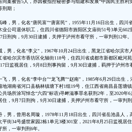
有同案被告5人，亦因被指控秘密参与组建和发展“中国民主胜利党
等刑期；
高峰，男，化名“唐民富”“唐富民”，1955年11月16日出生，
木业公司退休职工，住四川省德阳市旌阳区文庙街51号3单元602室，
月7日刑拘，9月30日逮捕，关押于泸州市看守所，一审判刑12年。
威，男，化名“李义”，1967年10月24日出生，黑龙江省哈尔滨
江省哈尔滨市香坊区化轴街118号，住四川省成都市新都区毗河苑社区1
月17日监视居住，9月8日刑事拘留，9月30日逮捕，羁押于泸州
一飞，男，化名“李中台”“龙飞腾”“赵南”，1985年6月29日出
籍地湖南省河口县杨林镇塘下村1组19号，住江西省南昌县莲塘镇定
公共场所涂写悼念“六四”标语)寻衅滋事罪名获刑2年，至2020年6月
居住，9月7日刑拘，9月30日逮捕，关押泸州市看守所，一审判刑
丹，男，曾用名周璇，1978年11月18日出生，四川省岳池县人
太平街34号盛世家园2栋1单元3楼301室，2021年8月25日监视
守所，一审判刑6年。