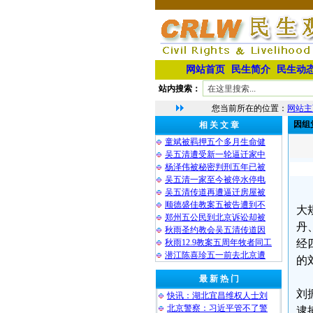
网站首页
民生简介
民生动
站内搜索：
您当前所在的位置：
网站主
因组
相 关 文 章
童斌被羁押五个多月生命健
吴五清遭受新一轮逼迁家中
杨泽伟被秘密判刑五年已被
吴五清一家至今被停水停电
吴五清传道再遭逼迁房屋被
顺德盛佳教案五被告遭到不
大
郑州五公民到北京诉讼却被
丹
秋雨圣约教会吴五清传道因
秋雨12.9教案五周年牧者同工
经
潜江陈喜珍五一前去北京遭
的
最 新 热 门
刘
快讯：湖北宜昌维权人士刘
北京警察：习近平管不了警
逮