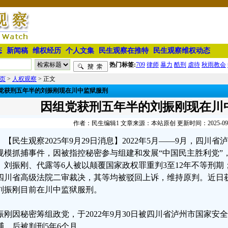
态
新闻稿
维权经历
个人文集
民生观察在推特
民生观察维权动态
热门标签:
709
律师
暴力
酷刑
虐待
秋雨教会
页
>
人权观察
> 正文
党获刑五年半的刘振刚现在川中监狱服刑
因组党获刑五年半的刘振刚现在川
作者：民生编辑1 文章来源：本站原创 更新时间：2025-09-29
【民生观察2025年9月29日消息】2022年5月——9月，四
规模抓捕事件，因被指控秘密参与组建和发展“中国民主胜利党”
、刘振刚、代露等6人被以颠覆国家政权罪重判3至12年不等刑
四川省高级法院二审裁决，其等均被驳回上诉，维持原判。近日
刘振刚目前在川中监狱服刑。
振刚因秘密筹组政党，于2022年9月30日被四川省泸州市国家
捕，后被判刑5年6个月。