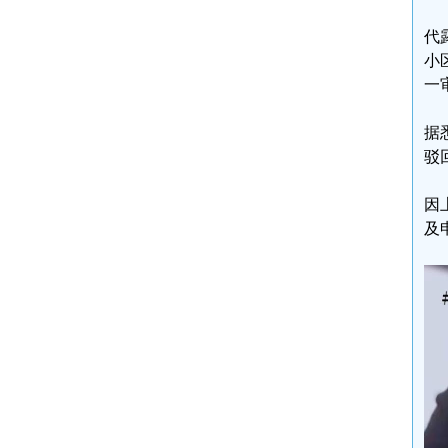
代
小
一
据
驳
因
及