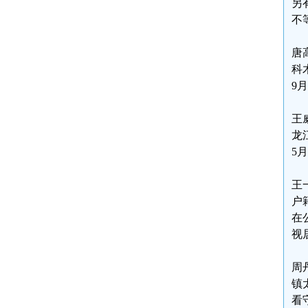
另
不
唐
科
9
王
龙
5
王
户
在
视
周
镇
看