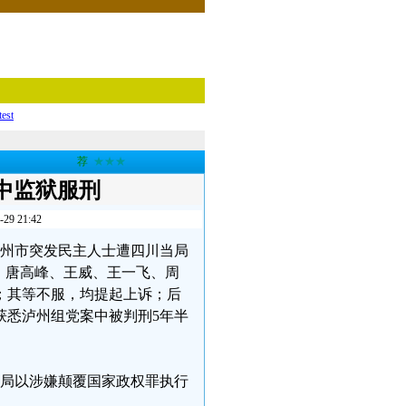
test
荐
★★★
中监狱服刑
 21:42
川省泸州市突发民主人士遭四川当局
，唐高峰、王威、王一飞、周
期；其等不服，均提起上诉；后
获悉泸州组党案中被判刑5年半
安全局以涉嫌颠覆国家政权罪执行