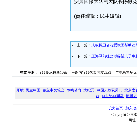
安局国保大队副大队长陈敦尧（电话1
(责任编辑：民生编辑)
上一篇：
人权捍卫者沈爱斌因帮助访
下一篇：
王海琴前往监狱探望儿子牛
网友评论：
（只显示最新10条。评论内容只代表网友观点，与本站立场
·
开放
·
民主中国
·
独立中文笔会
·
争鸣动向
·
大纪元
·
中国人权双周刊
·
北京之
台
·
新世纪新闻网
·
德国之
|
设为首页
|
加入收
Copyright ©
网址：w