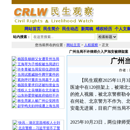
网站首页
民生简介
民生动态
新闻稿
维权经历
个人文
站内搜索：
您当前所在的位置：
网站主页
>
人权观察
> 正文
广州当局不许律师介入尹旭安被绑架案
相 关 文 章
杨国良杨丽父女遭常州当局
广州
王海琴为子维权被当局进行
许冬青被当局安排住进特需
作者：民
当局试图威胁牛腾宇案件的
紧急呼吁重庆当局基于人道
【民生观察2025年11
杨国良要求归还被扣资金当
医途中在120担架上，被湖
维权人士吴继新在北京被当
的抢人视频，被北京警察勒
山东孙爱荣被政府稳控不许
林生亮家人被广州公安跨市
在何处、北京警方不作为、北
赵学鸣夫妇持续遭上海当局
安毫无进展，目前广州当局
最 新 热 门
2025年10月23日，两位
快讯：湖北宜昌维权人士刘
北京警察：习近平管不了警