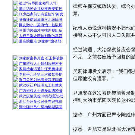
被以“污辱国家领导人”行
律师在保安镇政法委、综合
湖北访民余甘林被再安监控
禁。
张少杰家前仍有监控车辆 女
身份证信息暴露河北访民张
网友渺小（梁海怡）被以煽
纪检人员说这种情况不归他
苏州访民钱才珍找巡视组反
接警人员不认可报人口失踪
人权日喝农药被判刑的武汉
最高院批准 刘家财“煽动颠
经过沟通，大冶督察答应会
随 机 推 荐
不见，之前答应给予回复的
刘家财案将开庭 石玉林被旅
广东维权人士郑创添被村干
家属接电话通知江天勇律师
吴莉律师发文表示：“我们很
李和平儿子第三次被禁办护
但愿他没有遭罪。”
荆门公民刘艳丽被武汉国保
武汉拆迁户陈明光王桂兰夫
广西维权人士谭爱军遭跨省
尹旭安在这次被绑架前曾录制
武汉疫情失控 中部战区协助
押到大冶市第四医院长达49
浙江台州多位民众在巡视组
湖北随州吕仁菊拘留期满回
据称，广州方面已严令陈姓
据悉，尹旭安是湖北省大冶