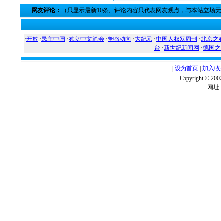
网友评论：
（只显示最新10条。评论内容只代表网友观点，与本站立场
·
开放
·
民主中国
·
独立中文笔会
·
争鸣动向
·
大纪元
·
中国人权双周刊
·
北京之
台
·
新世纪新闻网
·
德国之
|
设为首页
|
加入收
Copyright ©
网址：w