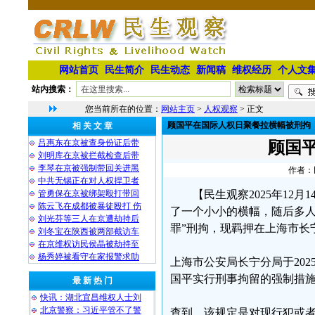
网站首页
民生简介
民生动态
新闻稿
维权经历
个人文
站内搜索：
您当前所在的位置：
网站主页
>
人权观察
> 正文
顾国平在国际人权日聚餐拉横幅被刑拘
相 关 文 章
吕惠东在京被查身份证后带
顾国
刘明库在京被拦截检查后带
李琴在京被强制带回关进黑
作者：民
中共无锡正在对人权捍卫者
管勇保在京被绑架殴打带回
【民生观察2025年1
陈云飞在成都被暴徒殴打 伤
了一个小小的横幅，随后多人
刘光芬等三人在京遭劫持后
罪”刑拘，现羁押在上海市长
刘冬宝在陕西被两部截访车
在京维权访民侯晶被劫持至
杨秀婷被看守在家报警求助
上海市公安局长宁分局于2025
国平实行刑事拘留的强制措
最 新 热 门
快讯：湖北宜昌维权人士刘
北京警察：习近平管不了警
查到，该规定是对现行犯或