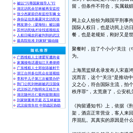
被以“污辱国家领导人”行
留，但条件不符合，实属栽
湖北访民余甘林被再安监控
张少杰家前仍有监控车辆 女
身份证信息暴露河北访民张
网上众人纷纷为顾国平刑事拘留
网友渺小（梁海怡）被以煽
国际人权日，也是访民上访
苏州访民钱才珍找巡视组反
餐，也是老规矩，刚好又是世
人权日喝农药被判刑的武汉
最高院批准 刘家财“煽动颠
聚餐时，拉了个小小“关注（
随 机 推 荐
为。
广西维权人士谭爱军遭跨省
家属接电话通知江天勇律师
广东维权人士郑创添被村干
上海黑监狱名录发布人宋嘉鸿
浙江台州多位民众在巡视组
况而言，这个“关注”是推动
李和平儿子第三次被禁办护
荆门公民刘艳丽被武汉国保
义之心，符合国际主流，拍个
武汉拆迁户陈明光王桂兰夫
秩序罪”，太荒唐了，公安机关
湖北随州吕仁菊拘留期满回
刘家财案将开庭 石玉林被旅
武汉疫情失控 中部战区协助
《拘留通知书》上，依据《
架，酒店正常营业，客人来回
序混乱。其真实的原因是什