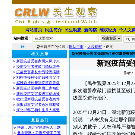
网站首页
民生简介
民生动态
新闻稿
维权经历
个人文
站内搜索：
您当前所在的位置：
网站主页
>
人权观察
> 正文
新冠疫苗受害者孙娜啦住宾馆遭警察骚
相 关 文 章
新冠疫苗受害家属朱凤珍夫
新冠疫苗受
疫苗受害者被敲门骚扰警告
疫苗受害家长华秀珍因病情
作者：民
刘梓悦接种疫苗致瘫其父讨
赵雅静接种新冠疫苗后患病
【民生观察2025年1
新冠疫苗受害家属王家福出
多次遭警察敲门骚扰甚至破
新冠疫苗受害者进京信访被
级医院进行治疗。
欲代理新冠疫苗受害者案件
海银财富受害者再次维权被
河北邯郸三初中生杀人案受
2025年12月24日，湖北
啦说：“从来没有见过那个国
最 新 热 门
别人的被子，人权和尊严都
快讯：湖北宜昌维权人士刘
北京警察：习近平管不了警
政治，我给他们讲政治他们给