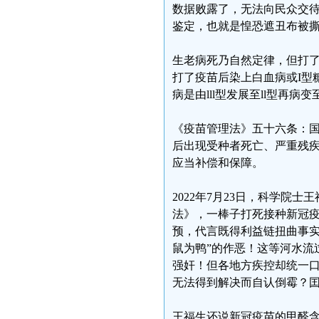
数据败露了，无法向民众交
鉴定，也就是惶恐遮丑布被撕
生老病死乃自然定律，但打
打了疫苗后染上白血病或I型
病是由lll型发展至ll型再病
《疫苗管理法》五十六条：
后出现受种者死亡、严重残
应当补偿和保障。
2022年7月23日，科学
法》，一棒子打死接种新冠
预，代言既得利益链扭曲事实
鼠为鸭”的作恶！这等河水流
强奸！但各地方疾控却统一
无法得到解决而自认倒霉？囯
王福生还说新冠疫苗的甲醛