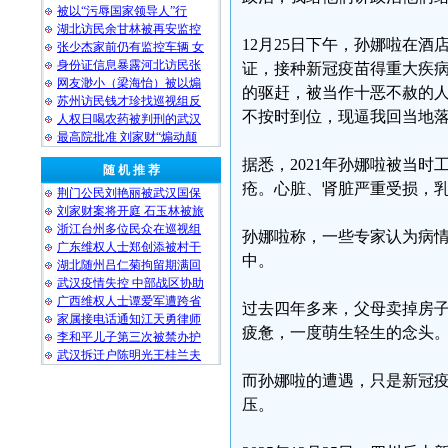
被以“污辱国家领导人”行
湖北访民余甘林被再安监控
12月25日下午，孙娜啦在
张少杰家前仍有监控车辆 女
身份证信息暴露河北访民张
证，接种新冠疫苗得重大疾病
网友渺小（梁海怡）被以煽
的驱赶，被当作十恶不赦的
苏州访民钱才珍找巡视组反
不按时到位，现逼我回当地
人权日喝农药被判刑的武汉
最高院批准 刘家财“煽动颠
据悉，2021年孙娜啦被当
随 机 推 荐
疮。心脏、肾脏严重受损，
荆门公民刘艳丽被武汉国保
刘家财案将开庭 石玉林被旅
浙江台州多位民众在巡视组
孙娜啦称，一些专家认为病
广东维权人士郑创添被村干
中。
湖北随州吕仁菊拘留期满回
武汉疫情失控 中部战区协助
广西维权人士谭爱军遭跨省
过去四年多来，父母卖掉房
家属接电话通知江天勇律师
疲惫，一度萌生轻生的念头
李和平儿子第三次被禁办护
武汉拆迁户陈明光王桂兰夫
而孙娜啦的遭遇，只是新冠
压。