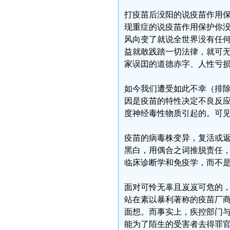
打疫苗后没阳的说疫苗作用
现重症的说疫苗作用保护你
风向变了就说全世界没有任
益就敢践踏一切法律，就可无
家误囯的道德赤字、人性亏
如今我们遭受如此不幸（排
因是疫苗的特性决定不良反应
度神经毒性物质引起的。可见
疫苗的病毒株变异，复活或
黑白，用偶合之词推脱责任
临床诊断学和免疫学，而不
面对可怜无辜且岌岌可危的
站在素以暴利著称的疫苗厂
面想。而事实上，疾控部门
能为了陌生的受害者去得罪