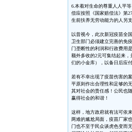
6.本着对生命的尊重人人平
偿应按照《国家赔偿法》第2
生前扶养无劳动能力的人另
以昔视今，此次新冠疫苗全国
卫生部门必须建立完善的免疫
门垄断性的利润和行政费用是
额外多收的2元可集结起来，
们的小金库），以备日后应
若有不幸出现了疫苗伤害的
平原则作出合理性和足够的
其对社会的责任感！公民也
赢得社会的和谐！
这样，地方政府就有法可依
两难的尴尬局面，疫苗厂家也
门也不至于民众谈虎色变而