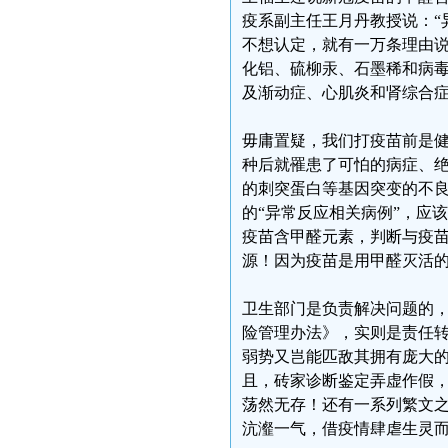
疫系副主任王月丹教授说：“
不想认定，就有一万条理由说
化铝、硫柳汞、石墨稀和病
及渐动症、心肌炎和肾综合
毋庸置疑，我们打疫苗前是
种后就罹患了可怕的病症、
的刺突蛋白等基因突变的不
的“异常反应相关病例”，应
疫苗含甲醛元素，判断与疫
源！因为疫苗是用甲醛灭活
卫生部门是负责解决问题的
险管理办法》，实则是责任
弱势又岂能匹敌其拥有庞大
且，砖家诊断鉴定弄虚作假
荡然无存！还有一系列繁文
沆瀣一气，借疫情肆虐生灵