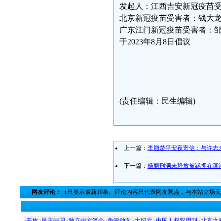
发起人：江西吉安新冠疫苗受害家
北京新冠疫苗受害者：钱大龙（15
广东江门新冠疫苗受害者：邹健（1
于2023年8月8日倡议
(责任编辑：民生编辑)
上一篇：
李翘楚平安夜寄信：与许志
下一篇：
杨丽刑满未释放被羁押在滨
网友评论：
（只显示最新10条。评论内容只代表网友观点，与本站立场
·
开放
·
民主中国
·
独立中文笔会
·
争鸣动向
·
大纪元
·
中国人权双周刊
·
北京之