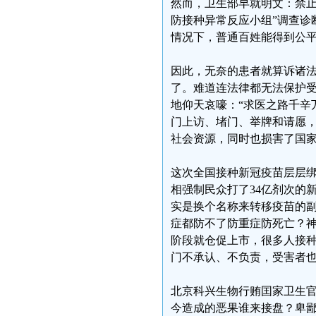
然而，卫生部早就明文：禁止
防接种异常反应小组”调查诊
情况下，普通百姓能得到公
因此，无奈的患者就算诉诸
了。难道连法律都无法保护
地仰天哀嚎：“求医之路千辛
门上访、堵门、举牌和请愿
社会资源，同时也损害了国
这次全国接种新冠疫苗层层
相强制民众打了34亿剂次的
实是换个名称来转移疫苗的
症都防不了防重症防死亡？
阶段就仓促上市，很多人接
门不承认、不负责，受害者
北京科兴生物行贿囯家卫生
今造成的恶果谁来接盘？卑鄙