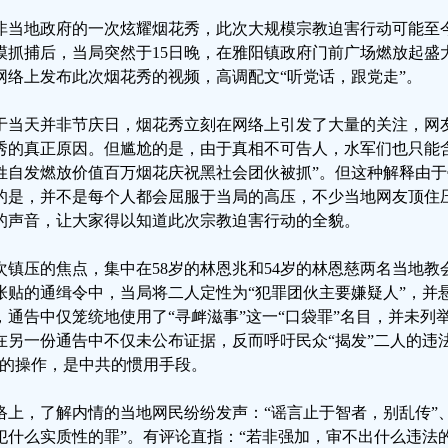
非当地政府的一次炫耀烟花秀，此次大规模宗教迫害行动可能至
模抓捕后，当局突然于15日晚，在雅阳镇政府门前广场燃放起盛
网络上发布此次烟花秀的视频，高调配文“听党话，跟党走”。
于当天并非节庆日，烟花秀立刻在网络上引发了大量的关注，网
秀的真正原因。但尴尬的是，由于真相不可告人，水军们也只能
姓自发燃放价值百万烟花庆祝黑社会团伙被抓”。但这种解释由
的是，并不是每个人都会屈服于当局的高压，不少当地网友顶住
的声音，让大家得以知道此次宗教迫害行动的全貌。
次镇压的焦点，集中在58岁的林恩兆和54岁的林恩慈两名当地
张贴的通缉令中，当局将二人定性为“犯罪团伙主要嫌疑人”，并悬赏1
，通告中仅笼统地使用了“寻衅滋事”这一“口袋罪”名目，并未列
在另一份通告中不仅未公布证据，反而呼吁民众“揭发”二人的违
”的操作，是中共的惯用手段。
络上，了解内情的当地网民纷纷发声：“谣言止于智者，别乱传”
犯什么实质性的罪”。有评论直指：“若非强加，审不出什么违法的