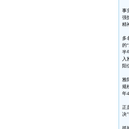
事
强
精
多
的
半
入
阳
雅
规
年
正
决
抓