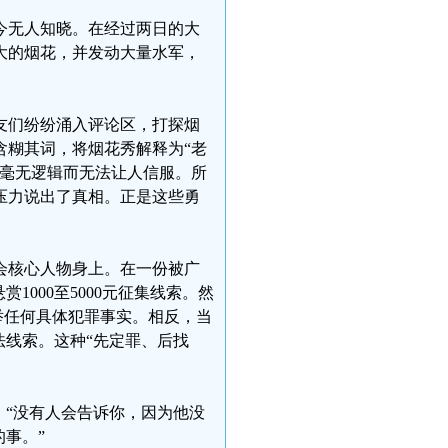
今无人知晓。在经过两日的大
大的烟花，并发动大量水军，
友们纷纷涌入评论区，打探烟
含糊其词，将烟花秀解释为“老
于毫无逻辑而无法让人信服。所
压力说出了真相。正是这些勇
教会核心人物身上。在一份被广
000至5000元征集线索。然
举任何具体犯罪事实。相反，当
法线索。这种“先定罪、后找
、“没有人会告诉你，因为他没
事。”