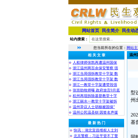
网站首页
民生简介
民生动
站内搜索：
您当前所在的位置：
网站主
温州
相 关 文 章
人权律师张凯再遭温州国保
浙江温州两百余保安警察 强
浙江当局强拆教堂十字架 数
浙江当局强拆教堂十字架 数
浙江一教堂十字架遭焚毁强
张崇助牧师曝 政府放言9月底
型
杭州再现拆除基督教堂十字
州
浙江丽水一教堂十字架被拆
温州异议人士胡杨被国保“
温州公民温圣钏 因签名声援
2
基
最 新 热 门
快讯：湖北宜昌维权人士刘
北京警察：习近平管不了警
同