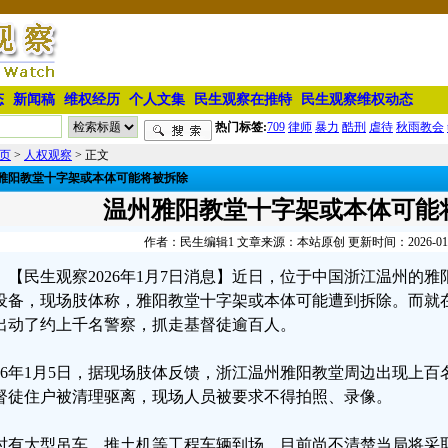
态
新闻稿
维权经历
个人文集
民生观察在推特
民生观察维权动态
热门标签:
709
律师
暴力
酷刑
虐待
秋雨教会
页
>
人权观察
> 正文
雅阳教堂十字架或本体可能将被拆除
温州雅阳教堂十字架或本体可能
作者：民生编辑1 文章来源：本站原创 更新时间：2026-01-07
【民生观察2026年1月7日消息】近日，位于中国浙江温州的
设备，现场肢体称，雅阳教堂十字架或本体可能遭到拆除。而就在
出动了约上千名警察，抓走基督徒逾百人。
026年1月5日，据现场肢体反馈，浙江温州雅阳教堂周边出现上
督徒住户被清理驱离，现场人员被要求不得拍照、录像。
时有大型吊车、推土机等工程车辆到场，目前尚不清楚当局将采