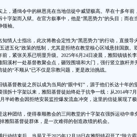
实上，通缉令中的林恩兆在当地信徒中威望极高。早在十多年前
拆十字架而入狱。在官方叙事中，他是“黑恶势力”的头目；而在
神领袖。
名知情人士指出，此次将教会定性为“黑恶势力”的行动，直接导
“五进五化”政策的抵制，尤其是拒绝在教堂核心区域悬挂国旗。
年前，紧张关系已明显升级。2025年6月24日凌晨，雅阳镇镇
雅阳溪村一处基督教聚会点，砸毁围墙和大门，强行竖立旗杆并
信徒的“不顺从”已不仅是宗教问题，更是政治挑战。
阳镇基督教徒之所以成为当局的“眼中钉”，源于他们长达十年的坚
模强拆十字架以来，雅阳基督徒始终处于抗争一线：从2014年7月
4月半岭教会因拒绝安装监控爆发流血冲突，这里的信徒展现了
是这种团结，使得泰顺教会的三间教堂的十字架在强拆运动中幸
”掉雅阳基督徒群体，是一次难得的创造政绩的机会。
捕行动结束后，当局又于2025年12月18日在雅阳镇召开了“除六