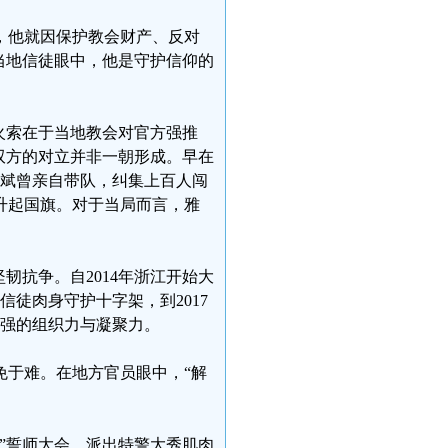
，他就因保护教会财产、反对
当地信徒眼中，他是守护信仰的
火索在于当地教会对官方强推
双方的对立并非一朝形成。早在
长李斌曾亲自带队，纠集上百人闯
升起国旗。对于当局而言，雅
韧抗争。自2014年浙江开始大
信徒肉身守护十字架，到2017
极强的组织力与凝聚力。
免于难。在地方官员眼中，“解
霸”誓师大会，派出特警大秀肌肉