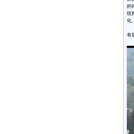
的
统
化
有