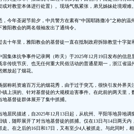
架或对教堂本体进行处置）。现场气氛紧张，弟兄姊妹处境艰难
悉，今年圣诞节前夕，中共警方在素有“中国耶路撒冷”之称的温州
下雅阳教会的两名领袖发出了通缉令。
过去十年里，雅阳教会的基督徒一直在抵制政府拆除教堂十字架
中国集体抗争事件记录网（昨天）于2025年12月19日发布的信息显示
既非传统节庆、也无任何重大民俗活动的普通星期一，浙江省温
然燃放起了烟花。
场据称耗资逾百万元的烟花秀，由于过于突兀，很快引发外界关
小镇上演的、针对基督徒的大规模迫害事件。在此前的两天里，
当地基督徒群体展开了集中抓捕。
当地居民描述，自2025年12月13日起，从杭州、平阳等地异地
阳镇，随即展开了对当地基督徒的抓捕。仅在13日与14日两天
抓走。在之后的16日和17日，又有至少4人被抓走。与此同时，