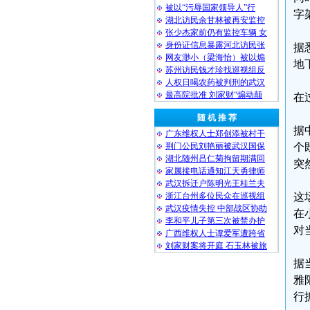
被以“污辱国家领导人”行
字
湖北访民余甘林被再安监控
张少杰家前仍有监控车辆 女
身份证信息暴露河北访民张
据
网友渺小（梁海怡）被以煽
地
苏州访民钱才珍找巡视组反
人权日喝农药被判刑的武汉
最高院批准 刘家财“煽动颠
在
随 机 推 荐
据
广东维权人士郑创添被村干
荆门公民刘艳丽被武汉国保
个
湖北随州吕仁菊拘留期满回
突
家属接电话通知江天勇律师
武汉拆迁户陈明光王桂兰夫
浙江台州多位民众在巡视组
这
武汉疫情失控 中部战区协助
在
李和平儿子第三次被禁办护
对
广西维权人士谭爱军遭跨省
刘家财案将开庭 石玉林被旅
据
雅
行