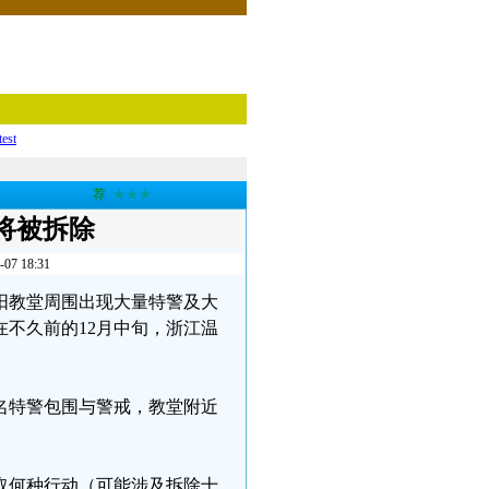
test
荐
★★★
将被拆除
 18:31
雅阳教堂周围出现大量特警及大
不久前的12月中旬，浙江温
百名特警包围与警戒，教堂附近
取何种行动（可能涉及拆除十