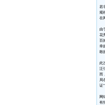
若
规
在
由
花
百
幸
敢
此
泛
而
局
证
网
有