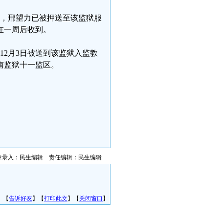
示，邢望力已被押送至该监狱服
在一周后收到。
12月3日被送到该监狱入监教
南监狱十一监区。
章录入：民生编辑 责任编辑：民生编辑
】【
告诉好友
】【
打印此文
】【
关闭窗口
】