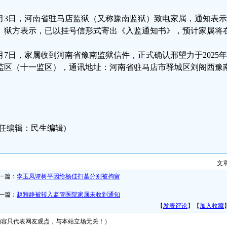
2月3日，河南省驻马店监狱（又称豫南监狱）致电家属，通知表
。狱方表示，已以挂号信形式寄出《入监通知书》，预计家属将
2月7日，家属收到河南省豫南监狱信件，正式确认邢望力于2025年
监区（十一监区），通讯地址：河南省驻马店市驿城区刘阁西豫
责任编辑：民生编辑)
文
一篇：
李玉凤谭树平因给杨佳扫墓分别被拘留
一篇：
赵雅静被转入监管医院家属未收到通知
【
发表评论
】【
加入收藏
内容只代表网友观点，与本站立场无关！）