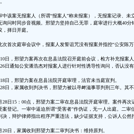
年。
审中该案无报案人（所谓“报案人”称未报案），无报案记录、未
无询问时同步音视频。邢望力坚持自己无罪，庭审进行大概40分
议，择日开庭。
此次首次庭审会议中，报案人发誓诅咒没有报案并指控“公安陈万
月10日，邢望力案再次在息县法院召开庭前会议，检方补充报案
月26日通知公安潘浩杰对报案人进行针对性诱导性询问，否认没
月18日，邢望力案在息县法院开庭审理，法官未当庭宣判。
月28日，家属收到判决书，邢望力被以寻衅滋事罪判刑三年。其
0月28日15：00点，邢望力案二审在息县法院开庭审理。案件再
受案登记。一审中逼迫所谓“受害者”作伪证，无一人出庭。二审
判决，辩护律师指出程序严重违法，缺少证据支持，公诉人公然
1月20日，家属收到邢望力案二审判决书：维持原判。