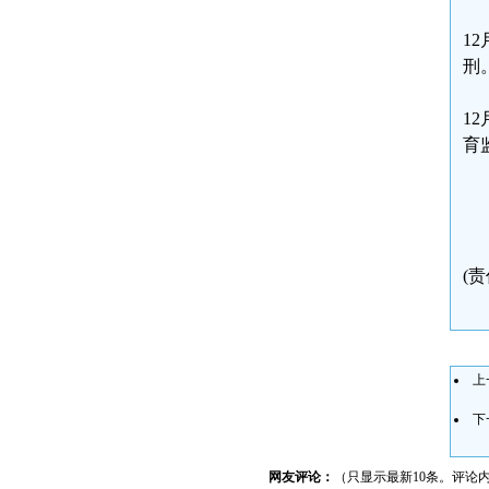
1
刑
1
育
(
上
下
网友评论：
（只显示最新10条。评论