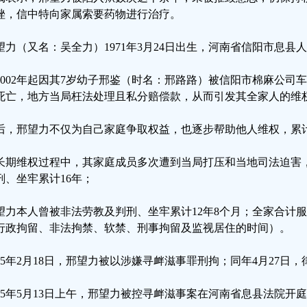
挫，信中特向家属索要药物进行治疗。
望力（又名：吴全力）1971年3月24日出生，河南省信阳市息县
2002年起因其7岁幼子邢鉴（时名：邢路路）被信阳市棉麻公司
死亡，地方当局枉法处理且私分赔偿款，从而引发其全家人的维
后，邢望力不仅为自己家庭争取权益，也逐步帮助他人维权，累计
长期维权过程中，其家庭成员多次遭到当局打压和当地司法迫害
刑、坐牢累计16年；
望力本人曾被非法劳教及判刑、坐牢累计12年8个月；全家合计服
行政拘留、非法拘禁、软禁、刑事拘留及监视居住的时间）。
025年2月18日，邢望力被以涉嫌寻衅滋事罪刑拘；同年4月27日
025年5月13日上午，邢望力被控寻衅滋事案在河南省息县法院开庭