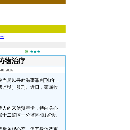
test
荐
★★★
药物治疗
 20:09
审被当局以寻衅滋事罪判刑3年，
店监狱）服刑。近日，家属收
等人的来信贺年卡，特向关心
十二监区一分监区401监舍。
积极乐观心态，但其身体严重