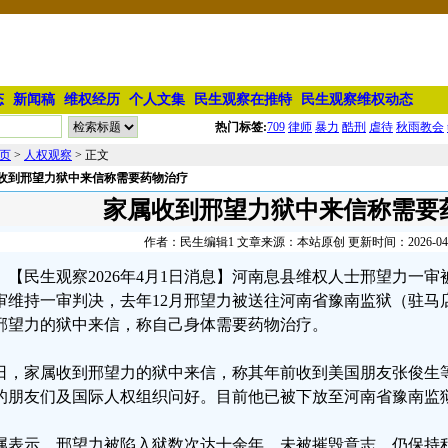
态
新闻稿
维权经历
个人文集
民生观察在推特
民生观察维权动态
热门标签:
709
律师
暴力
酷刑
虐待
秋雨教会
页
>
人权观察
> 正文
收到邢望力狱中来信称需要药物治疗
家属收到邢望力狱中来信称需要
作者：民生编辑1 文章来源：本站原创 更新时间：2026-04-01
【民生观察2026年4月1日消息】河南息县维权人士邢望力一
审维持一审判决，去年12月邢望力被送往河南省豫南监狱（驻马
邢望力的狱中来信，称自己身体需要药物治疗。
日，家属收到邢望力的狱中来信，称其年前收到美国朋友张俊生
的朋友们及国际人权组织问好。目前他已被下放至河南省豫南监狱
属表示，邢望力被陷入狱数次达十余年，未被摧毁意志，仍保持