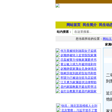
网站首页
民生简介
民生动
站内搜索：
您当前所在的位置：
网站主
家属
相 关 文 章
何方美被转到洛阳女子监狱
赵雅静被转入监管医院家属
庄磊被警方传唤家属要求书
黄云敏入狱九年被持续剥夺
赵雅静获家属会见身体情况
陈树庆收到政府告知书和答
二
邢望力已被送往驻马店监狱
到
江天勇为家属提供法律帮助
圣约家园教案开庭在即李洁
金灯台教案开庭圣约家园家
近
他
最 新 热 门
快讯：湖北宜昌维权人士刘
北京警察：习近平管不了警
家