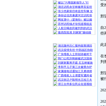
被以“污辱国家领导人”行
受
湖北访民余甘林被再安监控
张少杰家前仍有监控车辆 女
身份证信息暴露河北访民张
邢
网友渺小（梁海怡）被以煽
苏州访民钱才珍找巡视组反
自
人权日喝农药被判刑的武汉
最高院批准 刘家财“煽动颠
些
随 机 推 荐
此
湖北随州吕仁菊拘留期满回
武汉疫情失控 中部战区协助
广东维权人士郑创添被村干
在
荆门公民刘艳丽被武汉国保
判
刘家财案将开庭 石玉林被旅
李和平儿子第三次被禁办护
家属接电话通知江天勇律师
邢
广西维权人士谭爱军遭跨省
被
武汉拆迁户陈明光王桂兰夫
浙江台州多位民众在巡视组
2
2