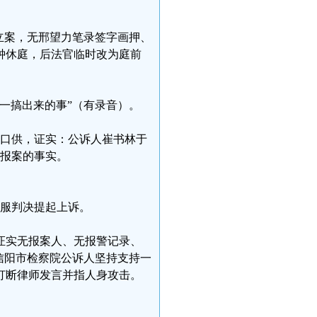
立案，无邢望力笔录签字画押、
钟休庭，后法官临时改为庭前
一搞出来的事”（有录音）。
人口供，证实：公诉人崔书林于
有报案的事实。
不服判决提起上诉。
次证实无报案人、无报警记录、
信阳市检察院公诉人坚持支持一
打断律师发言并指人身攻击。