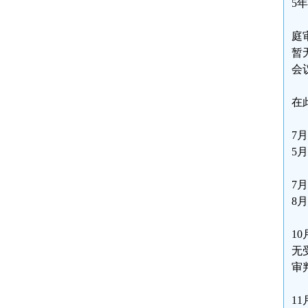
5
庭
暂
会
在
7
5
7
8
1
无
审
1