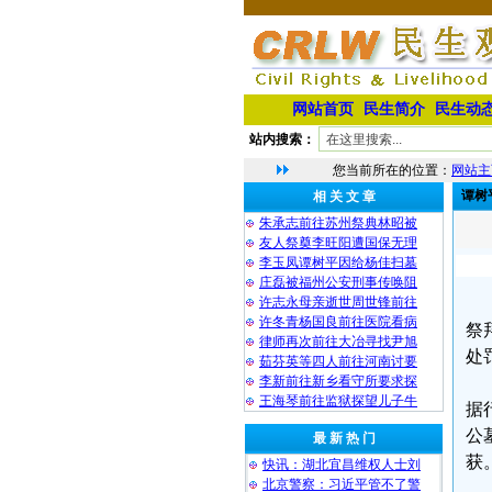
网站首页
民生简介
民生动
站内搜索：
您当前所在的位置：
网站主
谭树
相 关 文 章
朱承志前往苏州祭典林昭被
友人祭奠李旺阳遭国保无理
李玉凤谭树平因给杨佳扫墓
庄磊被福州公安刑事传唤阻
许志永母亲逝世周世锋前往
许冬青杨国良前往医院看病
祭
律师再次前往大冶寻找尹旭
处
茹芬英等四人前往河南讨要
李新前往新乡看守所要求探
王海琴前往监狱探望儿子牛
据
公
最 新 热 门
获
快讯：湖北宜昌维权人士刘
北京警察：习近平管不了警