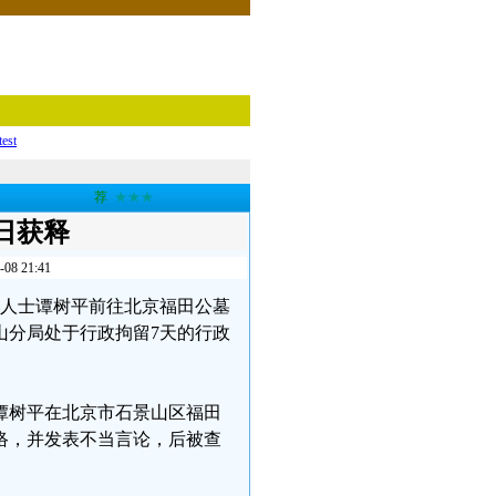
test
荐
★★★
日获释
 21:41
沙维权人士谭树平前往北京福田公墓
山分局处于行政拘留7天的行政
人谭树平在北京市石景山区福田
络，并发表不当言论，后被查