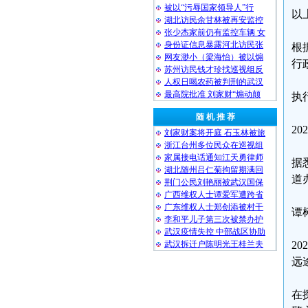
被以“污辱国家领导人”行
以
湖北访民余甘林被再安监控
张少杰家前仍有监控车辆 女
身份证信息暴露河北访民张
根
网友渺小（梁海怡）被以煽
行
苏州访民钱才珍找巡视组反
人权日喝农药被判刑的武汉
最高院批准 刘家财“煽动颠
执
随 机 推 荐
2
刘家财案将开庭 石玉林被旅
浙江台州多位民众在巡视组
家属接电话通知江天勇律师
据
湖北随州吕仁菊拘留期满回
道
荆门公民刘艳丽被武汉国保
广西维权人士谭爱军遭跨省
广东维权人士郑创添被村干
谭
李和平儿子第三次被禁办护
武汉疫情失控 中部战区协助
武汉拆迁户陈明光王桂兰夫
2
远
在