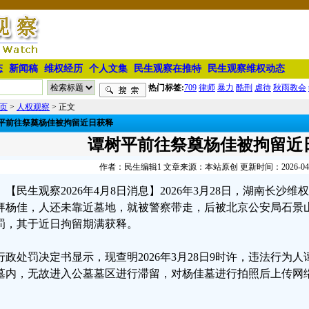
态
新闻稿
维权经历
个人文集
民生观察在推特
民生观察维权动态
热门标签:
709
律师
暴力
酷刑
虐待
秋雨教会
页
>
人权观察
> 正文
平前往祭奠杨佳被拘留近日获释
谭树平前往祭奠杨佳被拘留近
作者：民生编辑1 文章来源：本站原创 更新时间：2026-04-08
【民生观察2026年4月8日消息】2026年3月28日，湖南长
拜杨佳，人还未靠近墓地，就被警察带走，后被北京公安局石景
罚，其于近日拘留期满获释。
行政处罚决定书显示，现查明2026年3月28日9时许，违法行为
墓内，无故进入公墓墓区进行滞留，对杨佳墓进行拍照后上传网
。