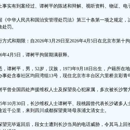
上事实有到案经过、谭树平的陈述和辩解、视听资料、物证、电
据《中华人民共和国治安管理处罚法》第三十条第一项之规定，
政处罚。
行方式和期限：自2026年3月29日至2026年4月5日在北京市第
026年4月5日，谭树平拘留期满获释。
悉，谭树平，男，52岁，汉族，1973年9月18日出生，户籍所
办事处含泰社区均田湾组13号，现住北京市丰台区六里桥京彩青年
树平曾全国四处声援维权人士及探望良心犯家属，多次被长沙警方
025年10月30日，长沙维权人士谭树平、段桃园曾代表长沙诸多
途近千公里，来到四川成都探望黄琦母亲浦文清女士。
探望完毕返回后，段女士遭到长沙当局的电话威胁，令其马上回