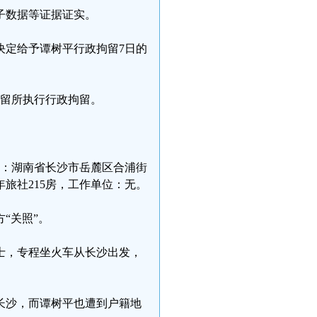
子数据等证据证实。
决定给予谭树平行政拘留7日的
十拘留所执行行政拘留。
在地：湖南省长沙市岳麓区合浦街
旅社215房，工作单位：无。
“关照”。
人士，专程坐火车从长沙出发，
长沙，而谭树平也遭到户籍地