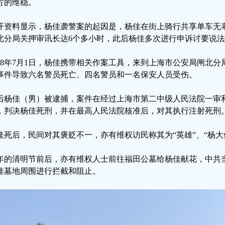
方的维稳。
开资料显示，杨佳袭警案的起因是，杨佳在街上骑行共享单车无
北分局关押审讯长达6个多小时，此后杨佳多次进行申诉讨要说
008年7月1日，杨佳携带相关作案工具，来到上海市公安局闸北
事件导致六名警员死亡、四名警员和一名保安人员受伤。
后杨佳（男）被逮捕，案件在经过上海市第二中级人民法院一审
，判决杨佳死刑，并在最高人民法院核准后，对其执行注射死刑
佳死后，民间对其褒贬不一，亦有维权访民称其为“英雄”、“杨大
年的清明节前后，亦有维权人士前往福田公墓给杨佳献花，中共
佳墓地周围进行拦截和阻止。