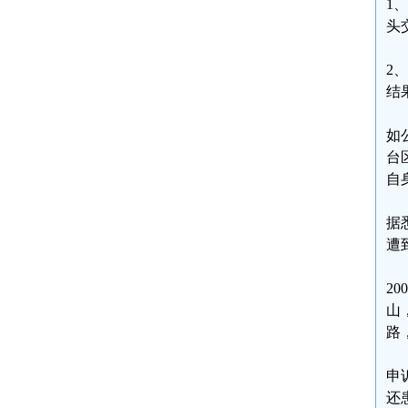
1
头
2
结
如
台
自
据
遭
2
山
路
申
还