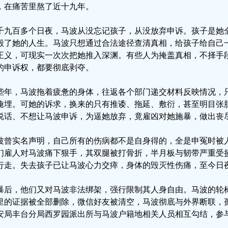
，在痛苦里熬了近十九年。
千九百多个日夜，马波从没忘记孩子，从没放弃申诉。孩子是她
毁了她的人生。马波只想通过合法途径查清真相，给孩子给自己
正义，可现实一次次把她推入深渊。有些人为掩盖真相，不择手
的申诉权，都要彻底剥夺。
些年，马波拖着疲惫的身体，往返各个部门递交材料反映情况，
掩埋。可她的诉求，换来的只有推诿、拖延、敷衍，甚至明目张
说话、不想让马波申诉，为逼她放弃，竟雇凶对她施暴，做出丧
波曾实名声明，自己所有的伤病都不是自身得的，全是申冤时被人
们雇人对马波痛下狠手，其双腿被打骨折，半月板与韧带严重受
行走。失去孩子已让马波心力交瘁，身体的毁灭性伤痛，至今日
暴后，他们又对马波非法绑架，强行限制其人身自由。马波的轮
里的证据被全部删除，微信好友被清空，马波彻底与外界断联，
安局丰台分局西罗园派出所与马波户籍地相关人员相互勾结，参
。