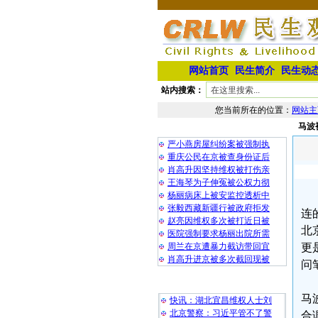
网站首页
民生简介
民生动
站内搜索：
您当前所在的位置：
网站主
马波
相 关 文 章
严小燕房屋纠纷案被强制执
重庆公民在京被查身份证后
肖高升因坚持维权被打伤亲
王海琴为子伸冤被公权力彻
杨丽病床上被安监控透析中
张毅西藏新疆行被政府拒发
连
赵亮因维权多次被打近日被
北
医院强制要求杨丽出院所需
周兰在京遭暴力截访带回宜
更
肖高升进京被多次截回现被
问
最 新 热 门
马
快讯：湖北宜昌维权人士刘
北京警察：习近平管不了警
合