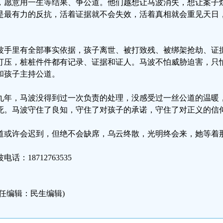
，愿意用一生等结果、争公道。他们越想让马波消失，想让案子
是最有力的反抗，活着证据就不会失效，活着真相就会重见天日
。
波手里有全部事实依据，孩子离世、被打致残、被绑架抢劫、证
打压，桩桩件件都有记录、证据和证人。马波不怕威胁迫害，只
和孩子主持公道。
九年，马波没得到过一次负责的处理，没感受过一丝公道的温暖
死。马波守住了良知，守住了对孩子的承诺，守住了对正义的信
道或许会迟到，但绝不会缺席，乌云终散，光明终会来，她等着
电话：18712763535
责任编辑：民生编辑)