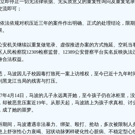
、立即停止一切无法律依据、无实质意义的重复性询问及重复笔
交流即可；
、依法依规对积压近三年的案件作出明确、正式的处理结论，限
果。
公安机关继续以重复做笔录、虚假推进办案的方式拖延、空耗当
区人民检察院12309检察监督、12389公安督察平台实名反映执
身合法权益。
悉，马波因儿子校园毒打致死一案上访维权，至今已近十九年时
到黑龙江当局的残害与打压。
007年4月14日，马波的儿子永远离开她，至今孩子仍在冰柜里
，却被恶意压案近19年。从那天起，马波踏上为孩子求真相、讨
，成了她的噩梦。
诉期间，马波遭遇非法暴力、绑架、殴打、抢劫，多次被限制人
患上舒张性心力衰竭、冠状动脉粥样硬化性心脏病、不稳定型心