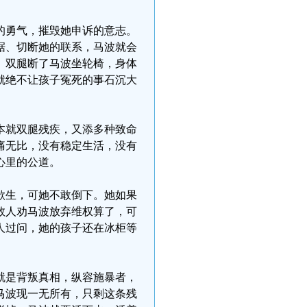
的勇气，摧毁她申诉的意志。
据、切断她的联系，马波就会
。双腿断了马波坐轮椅，身体
就绝不让孩子冤死的事石沉大
本就双腿残疾，又添多种致命
痛无比，没有稳定生活，没有
心里的公道。
欲生，可她不敢倒下。她如果
数人劝马波放弃维权算了，可
人过问，她的孩子还在冰柜等
就是背叛真相，纵容施暴者，
马波现一无所有，只剩这条残