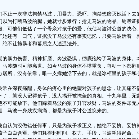
们不止一次非法拘禁马波，用暴力、恐吓、拘禁想磨灭她活下去
们以为打断马波的腿，她就寸步难行；抢走马波的物品、销毁证
服。可他们低估了一个母亲对孩子的爱，低估马波讨公道的决心
了她还有一口气，证据没了马波还有事实记忆，只要马波活着，
，绝不让施暴者和幕后之人逍遥法外。
期的暴力伤害、精神折磨、奔波恐惧，彻底拖垮了马波的身体。
，马波随时可能离世。如今马波的身体不堪重负，每动一下都剧
心居所，没有依靠，唯一支撑她活下去的，就是冰柜里的孩子和
波常在深夜痛醒，身体的疼心里的绝望对孩子的思念，让其痛不
下了，就没人记得孩子，没人揭开被掩盖的真相。十九年里，无
绝不可能放下。他们踩着马波的案子升官发财，马波的案件却无
相，马波一身残疾病痛，都是为孩子讨公道换来的。
波自认为没做错任何事，只是为孩子求正义，她绝不妥协。妥协
孩子白白含冤。他们耗得起时间、权力、手段，马波耗得起命。