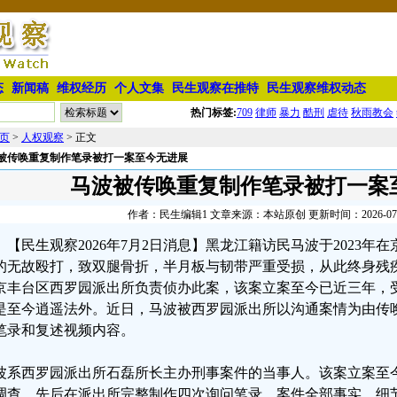
态
新闻稿
维权经历
个人文集
民生观察在推特
民生观察维权动态
热门标签:
709
律师
暴力
酷刑
虐待
秋雨教会
页
>
人权观察
> 正文
被传唤重复制作笔录被打一案至今无进展
马波被传唤重复制作笔录被打一案
作者：民生编辑1 文章来源：本站原创 更新时间：2026-07-02
【民生观察2026年7月2日消息】黑龙江籍访民马波于2023
的无故殴打，致双腿骨折，半月板与韧带严重受损，从此终身残
京丰台区西罗园派出所负责侦办此案，该案立案至今已近三年，
是至今逍遥法外。近日，马波被西罗园派出所以沟通案情为由传
笔录和复述视频内容。
波系西罗园派出所石磊所长主办刑事案件的当事人。该案立案至
调查，先后在派出所完整制作四次询问笔录，案件全部事实、细