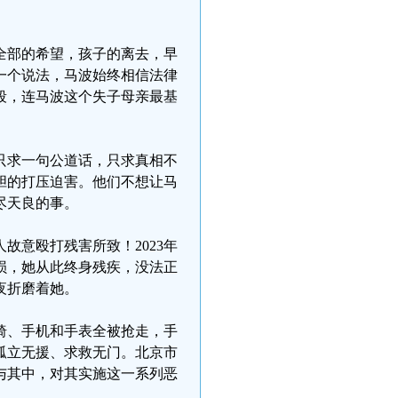
全部的希望，孩子的离去，早
一个说法，马波始终相信法律
段，连马波这个失子母亲最基
只求一句公道话，只求真相不
胆的打压迫害。他们不想让马
尽天良的事。
故意殴打残害所致！2023年
损，她从此终身残疾，没法正
夜折磨着她。
椅、手机和手表全被抢走，手
孤立无援、求救无门。北京市
与其中，对其实施这一系列恶