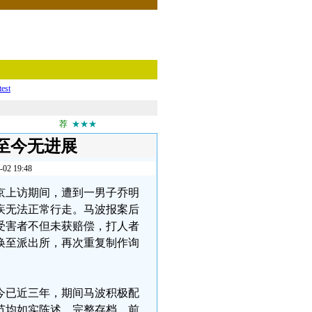
test
荐
★★★
至今无进展
 19:48
年在京上访期间，遭到一男子乔明
疾无法正常行走。马波报案后
受害者不但未获赔偿，打人者
唤至派出所，再次重复制作询
今已近三年，期间马波积极配
节均如实陈述、完整存档，前