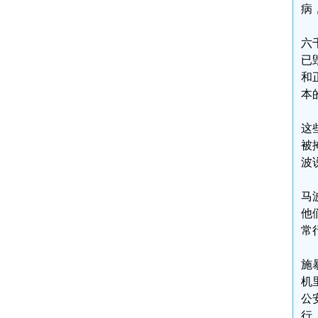
病
六
已
和
本
这
被
波
马
他
常
施
机
公
行