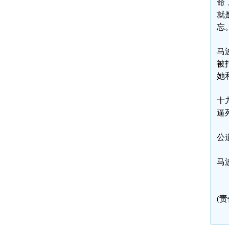
命
就
忘
马
被
她
十
逼
公
马波
(