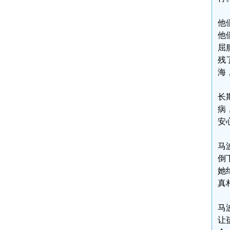
他
他
屈
残
海
长
病
安
马
倒
她
真
马
让