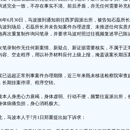
供述完全一致，不存在事实不清、前后矛盾，亦无任何需要补充
026年6月30日，马波接到通知前往西罗园派出所，被告知石磊
马波到场后，石磊所长并未告知案件办理进度、未推进任何实质
她再次重复制作询问笔录，并要求马波对照过往视频复述早已陈
次笔录制作无任何新案情、新疑点、新证据需要核实，不属于正
内容、空走程序，用以补齐材料应付上级上报，掩盖该案长期压
。
案已远超正常刑事案件办理期限，近三年来既未移送检察院审查
，长期挂案停滞、程序空转。
波本人身患心力衰竭，身体虚弱、行动不便，频繁往返派出所，
身体病痛负担，身心消耗极大。
此，马波本人于7月1日郑重提出如下诉求：