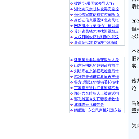
被以“污辱国家领导人”行
后
湖北访民余甘林被再安监控
张少杰家前仍有监控车辆 女
身份证信息暴露河北访民张
2
网友渺小（梁海怡）被以煽
但
苏州访民钱才珍找巡视组反
求
人权日喝农药被判刑的武汉
最高院批准 刘家财“煽动颠
本
随 机 推 荐
旧
潘淑英被非法看守限制人身
山东薛明凯的妈妈政府前讨
实
刘明库在京被拦截检查后带
赵雅静夫妇进京看病再被强
该
警方以甄江华撤销委托拒律
丁家喜被送往江北监狱不允
论
郑州六名维权人士被遣返拘
郭飞雄至今失联妻发求救信
马
成都陈云飞被带走
[组图]广东公民声援刘远东被
重
为