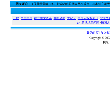
网友评论：
（只显示最新10条。评论内容只代表网友观点，与本站立场
·
开放
·
民主中国
·
独立中文笔会
·
争鸣动向
·
大纪元
·
中国人权双周刊
·
北京之
台
·
新世纪新闻网
·
德国之
|
设为首页
|
加入收
Copyright ©
网址：w