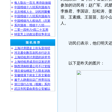
每人取出一百元 将存款放箱
参加的访民有：赵广军、武
中国维稳十八招系列漫画与
李焕君、李国谅、彭松涛、姜
北京维权人士、访民同聚餐
中国维稳十八招系列漫画与
琼、王素娥、王苗苗、彭小么
中国维稳与人权动态（总第
人。
系列漫画：维稳十八招——
二零一四年六•四二十五周
钟亚芳上访政法委抗争非法
随 机 推 荐
访民们表示，他们明天
上海讨房团走上街头宣传经
河北遵化数百农民步行赴京
上海经租房讨房团的诉求书
上海经租房成员抗议发还房
以下是昨天的图片：
陕西渭南联通公司不订党报
湖北省仙桃近千人联名诉政
安徽绩溪下岗女工苏文菊创
逾千人静座抗议广州李坑垃
浙江强行占地（视频）系列
武汉市民晏由美告公安被以