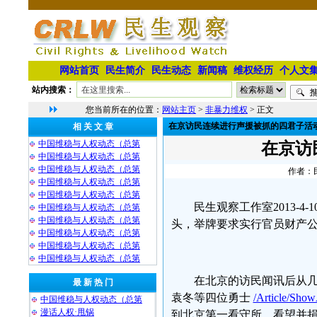
网站首页
民生简介
民生动态
新闻稿
维权经历
个人文
站内搜索：
您当前所在的位置：
网站主页
>
非暴力维权
> 正文
在京访民连续进行声援被抓的四君子活
相 关 文 章
中国维稳与人权动态（总第
在京访
中国维稳与人权动态（总第
中国维稳与人权动态（总第
作者：民
中国维稳与人权动态（总第
中国维稳与人权动态（总第
民生观察工作室2013-
中国维稳与人权动态（总第
中国维稳与人权动态（总第
头，举牌要求实行官员财产
中国维稳与人权动态（总第
中国维稳与人权动态（总第
中国维稳与人权动态（总第
在北京的访民闻讯后从
最 新 热 门
袁冬等四位勇士
/Article/Show
中国维稳与人权动态（总第
漫话人权·甩锅
到北京第一看守所，看望并捐