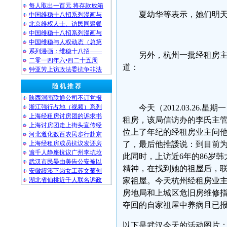
每人取出一百元 将存款放箱
夏幼华等表示，她们明
中国维稳十八招系列漫画与
北京维权人士、访民同聚餐
中国维稳十八招系列漫画与
中国维稳与人权动态（总第
系列漫画：维稳十八招——
另外，杭州一批经租房
二零一四年六•四二十五周
道：
钟亚芳上访政法委抗争非法
随 机 推 荐
陕西渭南联通公司不订党报
浙江强行占地（视频）系列
今天（2012.03.2
上海经租房讨房团的诉求书
租房，该局信访办的李氏主
上海讨房团走上街头宣传经
位上了年纪的经租房业主问他
河北遵化数百农民步行赴京
上海经租房成员抗议发还房
了，最后他推諉说：到目前
逾千人静座抗议广州李坑垃
此同时，上访近6年的86岁
武汉市民晏由美告公安被以
精神，在找到她的祖屋后，
安徽绩溪下岗女工苏文菊创
湖北省仙桃近千人联名诉政
家祖屋。今天杭州经租房业
房地局和上城区危旧房维修指
夺回的自家祖屋中养病且已
以下是武汉今天的活动图片