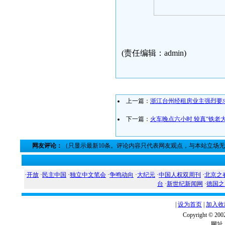
(责任编辑：admin)
上一篇：
浙江台州经租房业主强烈要
下一篇：
火车晚点六小时 较真“铁老
网友评论：
（只显示最新10条。评论内容只代表网友观点，与本站立场
·
开放
·
民主中国
·
独立中文笔会
·
争鸣动向
·
大纪元
·
中国人权双周刊
·
北京之
台
·
新世纪新闻网
·
德国之
|
设为首页
|
加入收
Copyright ©
网址：w