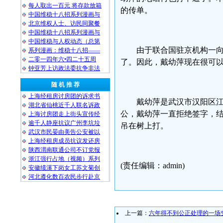
每人取出一百元 将存款放箱
的传单。
中国维稳十八招系列漫画与
北京维权人士、访民同聚餐
中国维稳十八招系列漫画与
中国维稳与人权动态（总第
由于联合国驻京机构一
系列漫画：维稳十八招——
二零一四年六•四二十五周
了。因此，戴幼萍现在很可
钟亚芳上访政法委抗争非法
随 机 推 荐
上海经租房讨房团的诉求书
戴幼萍是武汉市汉阳区
湖北省仙桃近千人联名诉政
公，戴幼萍一直拒绝签字，结
上海讨房团走上街头宣传经
逾千人静座抗议广州李坑垃
吊在树上打。
武汉市民晏由美告公安被以
上海经租房成员抗议发还房
陕西渭南联通公司不订党报
浙江强行占地（视频）系列
(责任编辑：admin)
安徽绩溪下岗女工苏文菊创
河北遵化数百农民步行赴京
上一篇：
六年得不到公正处理的一场