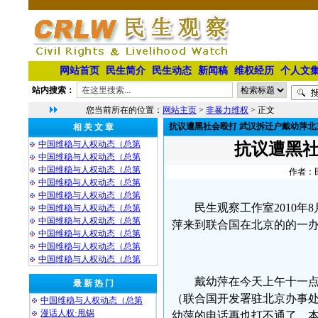
网站首页
民生简介
民生动态
新闻稿
维权经历
个人文
站内搜索：
您当前所在的位置：
网站主页
>
非暴力维权
> 正文
抗议遭黑社会殴打 武汉拆迁户戴幼萍北
相 关 文 章
中国维稳与人权动态（总第
抗议遭黑社
中国维稳与人权动态（总第
中国维稳与人权动态（总第
作者：民
中国维稳与人权动态（总第
中国维稳与人权动态（总第
民生观察工作室2010
中国维稳与人权动态（总第
中国维稳与人权动态（总第
萍来到联合国在北京的的一
中国维稳与人权动态（总第
中国维稳与人权动态（总第
中国维稳与人权动态（总第
戴幼萍在今天上午十一
最 新 热 门
（联合国开发署驻北京办事
中国维稳与人权动态（总第
漫话人权·甩锅
幼萍的电话再也打不通了。