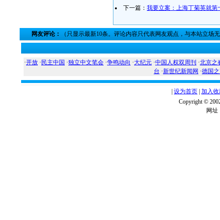
下一篇：
我要立案：上海丁菊英就第
网友评论：
（只显示最新10条。评论内容只代表网友观点，与本站立场
·
开放
·
民主中国
·
独立中文笔会
·
争鸣动向
·
大纪元
·
中国人权双周刊
·
北京之
台
·
新世纪新闻网
·
德国之
|
设为首页
|
加入收
Copyright ©
网址：w