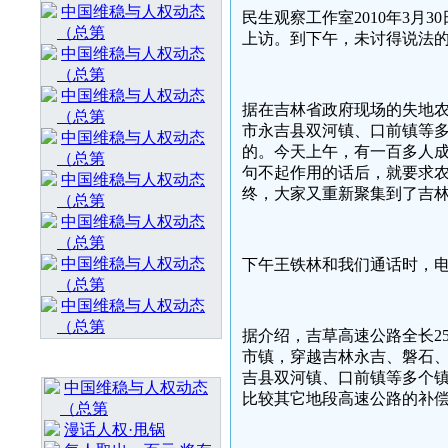
中国维稳与人权动态
民生观察工作室2010年3
（总第
上访。到下午，未讨得说法
中国维稳与人权动态
（总第
中国维稳与人权动态
据在吉林省政府现场的失地
（总第
市永吉县双河镇、口前镇等
中国维稳与人权动态
的。今天上午，有一百多人
（总第
句不起作用的话后，就要求
中国维稳与人权动态
终，大家又重新聚集到了吉
（总第
中国维稳与人权动态
（总第
中国维稳与人权动态
下午王铁林和我们通话时，
（总第
中国维稳与人权动态
（总第
据介绍，吉草高速公路全长25
市镇，穿越吉林永吉、磐石、
最 新 热 门
吉县双河镇、口前镇等多个
中国维稳与人权动态
比较其它地段高速公路的补偿要
（总第
漫话人权·甩锅