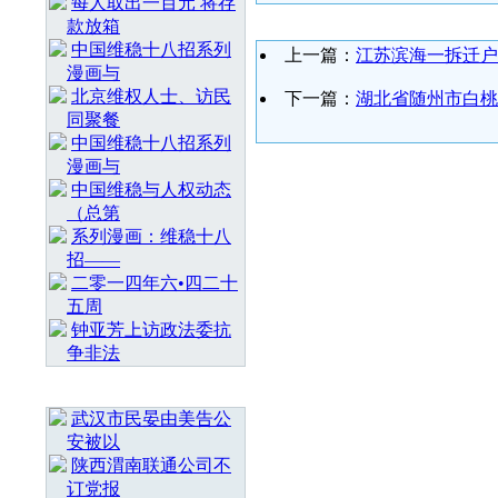
每人取出一百元 将存
款放箱
中国维稳十八招系列
上一篇：
江苏滨海一拆迁户
漫画与
北京维权人士、访民
下一篇：
湖北省随州市白桃
同聚餐
中国维稳十八招系列
漫画与
中国维稳与人权动态
（总第
系列漫画：维稳十八
招——
二零一四年六•四二十
五周
钟亚芳上访政法委抗
争非法
随 机 推 荐
武汉市民晏由美告公
安被以
陕西渭南联通公司不
订党报