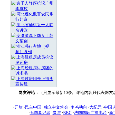
逾千人静座抗议广州
李坑垃
河北遵化数百农民步
行赴京
湖北省仙桃近千人联
名诉政
安徽绩溪下岗女工苏
文菊创
浙江强行占地（视
频）系列
上海经租房成员抗议
发还房
上海经租房讨房团的
诉求书
上海讨房团走上街头
宣传经
网友评论：
（只显示最新10条。评论内容只代表网友
·
开放
·
民主中国
·
独立中文笔会
·
争鸣动向
·
大纪元
·
中国
·
无国界记者
·
参与
·
BBC
·
法国国际广播电台
·
新