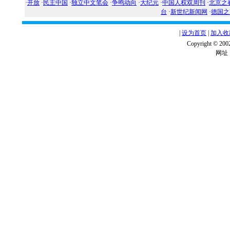
·
开放
·
民主中国
·
独立中文笔会
·
争鸣动向
·
大纪元
·
中国人权双周刊
·
北京之
台
·
新世纪新闻网
·
德国之
|
设为首页
|
加入收
Copyright ©
网址：w