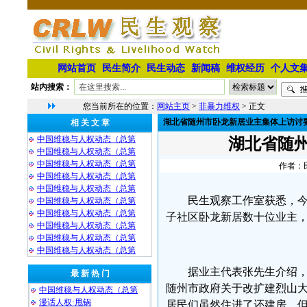
网站首页
民生简介
民生动态
新闻稿
维权经历
个人文
站内搜索：
您当前所在的位置：
网站主页
>
非暴力维权
> 正文
湖北省随州市卧龙新居业主集体上访讨
相 关 文 章
中国维稳与人权动态（总第
湖北省随
中国维稳与人权动态（总第
中国维稳与人权动态（总第
作者：民
中国维稳与人权动态（总第
中国维稳与人权动态（总第
民生观察工作室获悉，今
中国维稳与人权动态（总第
中国维稳与人权动态（总第
子社区卧龙新居数十位业主
中国维稳与人权动态（总第
中国维稳与人权动态（总第
中国维稳与人权动态（总第
据业主代表张先生介绍，
最 新 热 门
随州市政府关于改扩建烈山大
中国维稳与人权动态（总第
漫话人权·甩锅
居民们虽然住进了还建房，