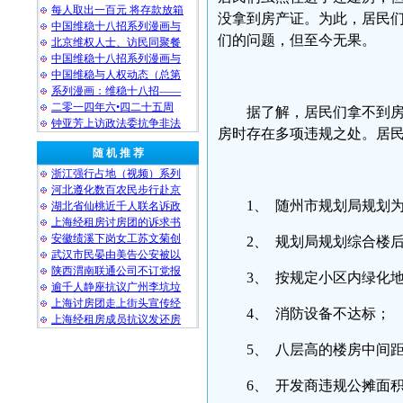
每人取出一百元 将存款放箱
没拿到房产证。为此，居民们
中国维稳十八招系列漫画与
们的问题，但至今无果。
北京维权人士、访民同聚餐
中国维稳十八招系列漫画与
中国维稳与人权动态（总第
系列漫画：维稳十八招——
二零一四年六•四二十五周
据了解，居民们拿不到
钟亚芳上访政法委抗争非法
房时存在多项违规之处。居
随 机 推 荐
浙江强行占地（视频）系列
河北遵化数百农民步行赴京
1、 随州市规划局规划
湖北省仙桃近千人联名诉政
上海经租房讨房团的诉求书
安徽绩溪下岗女工苏文菊创
2、 规划局规划综合楼
武汉市民晏由美告公安被以
陕西渭南联通公司不订党报
3、 按规定小区内绿化
逾千人静座抗议广州李坑垃
上海讨房团走上街头宣传经
4、 消防设备不达标；
上海经租房成员抗议发还房
5、 八层高的楼房中间
6、 开发商违规公摊面