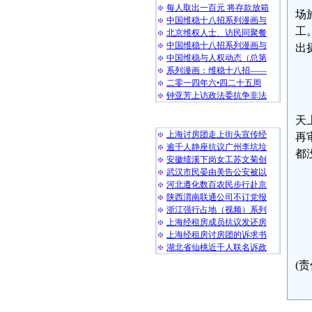
每人取出一百元 将存款放箱
场
中国维稳十八招系列漫画与
工
北京维权人士、访民同聚餐
中国维稳十八招系列漫画与
出
中国维稳与人权动态（总第
系列漫画：维稳十八招——
二零一四年六•四二十五周
钟亚芳上访政法委抗争非法
随 机 推 荐
天
上海讨房团走上街头宣传经
再
逾千人静座抗议广州李坑垃
都
安徽绩溪下岗女工苏文菊创
武汉市民晏由美告公安被以
河北遵化数百农民步行赴京
陕西渭南联通公司不订党报
浙江强行占地（视频）系列
上海经租房成员抗议发还房
上海经租房讨房团的诉求书
湖北省仙桃近千人联名诉政
(责