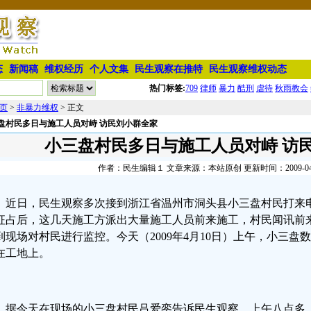
态
新闻稿
维权经历
个人文集
民生观察在推特
民生观察维权动态
热门标签:
709
律师
暴力
酷刑
虐待
秋雨教会
页
>
非暴力维权
> 正文
盘村民多日与施工人员对峙 访民刘小群全家
小三盘村民多日与施工人员对峙 访
作者：民生编辑１ 文章来源：本站原创 更新时间：2009-04-10
近日，民生观察多次接到浙江省温州市洞头县小三盘村民打来
征占后，这几天施工方派出大量施工人员前来施工，村民闻讯前
到现场对村民进行监控。今天（2009年4月10日）上午，小三
在工地上。
据今天在现场的小三盘村民吕爱銮告诉民生观察，上午八点多