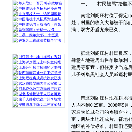
每人取出一百元 将存款放箱
一、 村民被骂"给脸不
中国维稳十八招系列漫画与
北京维权人士、访民同聚餐
南北刘阁庄村位于保定
中国维稳十八招系列漫画与
处，村里的收入大都被干部
中国维稳与人权动态（总第
满，双方矛盾尤来已久。
系列漫画：维稳十八招——
二零一四年六•四二十五周
钟亚芳上访政法委抗争非法
随 机 推 荐
据北刘阁庄村村民反应
浙江强行占地（视频）系列
肆意占地建房出售牟取暴利，
上海讨房团走上街头宣传经
建房等事宜，但任麦收当选
上海经租房讨房团的诉求书
陕西渭南联通公司不订党报
儿子纠集黑社会人员威逼村
上海经租房成员抗议发还房
武汉市民晏由美告公安被以
河北遵化数百农民步行赴京
湖北省仙桃近千人联名诉政
南北刘阁庄村现在耕地
逾千人静座抗议广州李坑垃
安徽绩溪下岗女工苏文菊创
人均不到0.25亩。2008
家名为长城公司的乡镇企业，
亩，两块土地连成片。征地
地区的补偿标准。村民们还