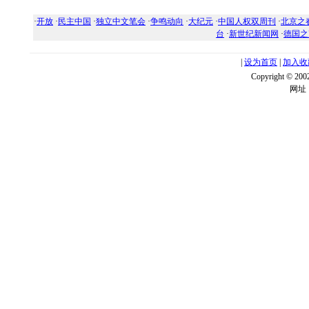
·
开放
·
民主中国
·
独立中文笔会
·
争鸣动向
·
大纪元
·
中国人权双周刊
·
北京之
台
·
新世纪新闻网
·
德国之
|
设为首页
|
加入收
Copyright ©
网址：w