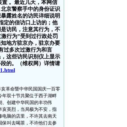
置 。最近几天，本网信
：北京警察手中的身份证识
想暴露姓名的访民详细说明
指定的信访口上访的；他
明是访民，注意其行为，不
过激行为”受到过行政处罚
通知地方驻京办，驻京办要
有过多次过激行为和言
民，这些访民识别仪上显示
手段的。（维权网）详情请
1.html
辛亥革命暨中华民国国庆一百零
今年双十节共聚位于西子湖畔
朝、创建中华民国的丰功伟
辛亥英烈，当局极为不安，指
凯修电脑的店里，不许其去南天
国保叫去喝茶，不许他们去参