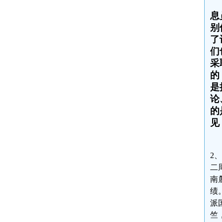
息
别
了
们
采
的
是
论
的
见
2
二
南
绩
派
竺