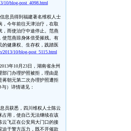
3/10/blog-post_4098.html
网信息员得到福建著名维权人士
病，今年前往天津治疗，在取
扰，而使治疗中途停止。范燕
，使范燕琼身体倍受摧残。有
民的健康权、生存权，践踏医
m/2013/10/blog-post_5115.html
2013年10月23日，湖南省永州
理部门办理护照被拒，理由是
是蒋朝元第二次办理护照遭拒
参与）详情请见：
信息员获悉，四川维权人士陈云
床占用，使自己无法继续在该
陈云飞正在公安局大门口的接
院迫于警方压力，既不开催款