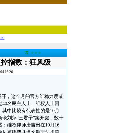
test
荐
★★★
监控指数：狂风级
16:26
日召开，这个月的官方维稳力度或
过40名民主人士、维权人士因
其中比较有代表性的是10月
新余刘萍“三君子”案开庭，数十
；维权律师唐吉田在10月16
金凤被绑架并遭长期非法拘禁