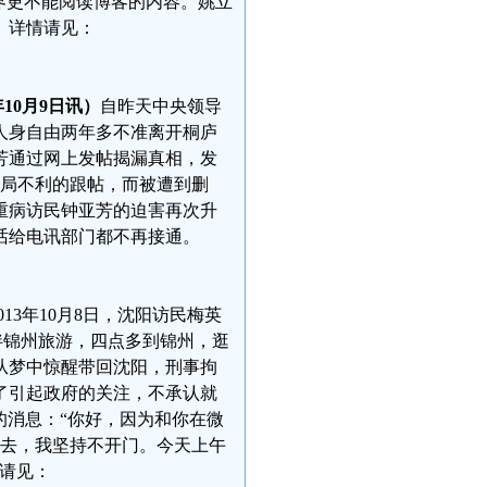
界更不能阅读博客的内容。姚立
）详情请见：
年10月9日讯）
自昨天中央领导
人身自由两年多不准离开桐庐
芳通过网上发帖揭漏真相，发
当局不利的跟帖，而被遭到删
重病访民钟亚芳的迫害再次升
话给电讯部门都不再接通。
13年10月8日，沈阳访民梅英
结伴锦州旅游，四点多到锦州，逛
从梦中惊醒带回沈阳，刑事拘
为了引起政府的关注，不承认就
的消息：“你好，因为和你在微
所去，我坚持不开门。今天上午
请见：