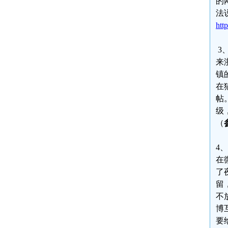
的
法
htt
3
来
镇
在
帖
级
（
4
在
了
留
不
博
要