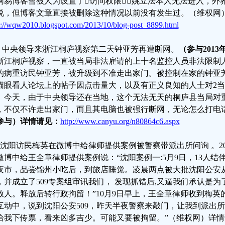
网易博客曾被人为设置了访问权限，姚立法本人无法进入，外
说，但博客文章直接被删除这种情况以前没有发生过。（维权网
p://wqw2010.blogspot.com/2013/10/blog-post_8899.html
、中央领导来浙江桐庐视察第二天钟亚芳再遭断网。
（参与2013
浙江桐庐视察，一直被当局非法雇请的上十名监控人员非法限制
的病重访民钟亚芳，被升级到不准走出家门。被控制在家的钟亚
猫眼看人论坛上的帖子因点击量大，以及有正义良知的人士对2
。今天，由于中央领导还在当地，这个无法无天的桐庐县当局对
，不仅不许走出家门，而且其电脑也被强行断网，无论怎么打电
参与）详情请见：
http://www.canyu.org/n80864c6.aspx
、沈阳访民梅英在微博中给律师提供案例被警察带派出所问询 。20
微博中给王全章律师提供案例说：“沈阳案例一:5月9日，13人
夜市，品尝锦州小吃后，到旅店睡觉。凌晨两点被大批沈阳公安
，并成立了509专案组审讯我们， 发现抓错后,又逼我们承认是
放人。释放后转行政拘留！”10月9日早上，王全章律师收到梅英
互动中，说到沈阳公安509，昨天半夜警察来敲门，让我到派出
给我下传票，看来凶多吉少。可能又要被拘留。”（维权网）详情