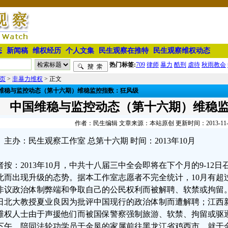
态
新闻稿
维权经历
个人文集
民生观察在推特
民生观察维权动态
热门标签:
709
律师
暴力
酷刑
虐待
秋雨教会
页
>
非暴力维权
> 正文
维稳与监控动态（第十六期）维稳监控指数：狂风级
中国维稳与监控动态（第十六期）维稳
作者：民生编辑 文章来源：本站原创 更新时间：2013-11-04 
主办：民生观察工作室 总第十六期 时间：2013年10月
者按：2013年10月，中共十八届三中全会即将在下个月的9-12
此而出现升级的态势。据本工作室志愿者不完全统计，10月有超
非议政治体制弊端和争取自己的公民权利而被解聘、软禁或拘留。
8日北大教授夏业良因为批评中国现行的政治体制而遭解聘；江西
维权人士由于声援他们而被国保警察强制旅游、软禁、拘留或驱逐
下午，陪同法轮功学员于金凤的家属前往黑龙江省鸡西市，就于