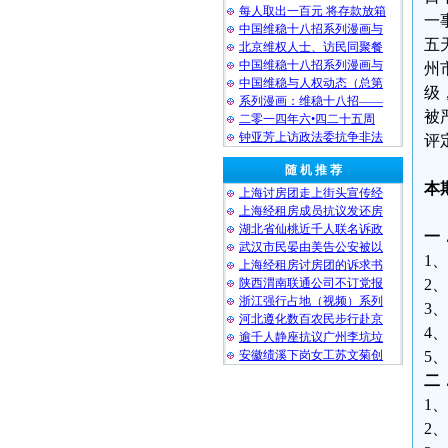
每人取出一百元 将存款放箱
一
中国维稳十八招系列漫画与
五
北京维权人士、访民同聚餐
中国维稳十八招系列漫画与
州
中国维稳与人权动态（总第
级
系列漫画：维稳十八招——
被
二零一四年六•四二十五周
钟亚芳上访政法委抗争非法
评
随 机 推 荐
本
上海讨房团走上街头宣传经
上海经租房成员抗议发还房
湖北省仙桃近千人联名诉政
一
武汉市民晏由美告公安被以
1
上海经租房讨房团的诉求书
陕西渭南联通公司不订党报
2
浙江强行占地（视频）系列
3
河北遵化数百农民步行赴京
4
逾千人静座抗议广州李坑垃
安徽绩溪下岗女工苏文菊创
5
二
1
2