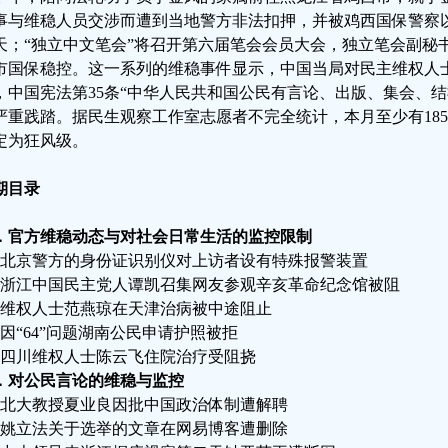
事与维稳人员交涉而遭到当地警方非法扣押，并被鸡西国保警察以
天；“独立中文笔会”将召开第六届笔会会员大会，独立笔会副秘
市国保稳控。这一系列的维稳事件显示，中国当局对民主维权人
，中国宪法第35条“中华人民共和国公民有言论、出版、集会、结
严重践踏。据民生观察工作室志愿者不完全统计，本月至少有18
定为狂风级。
期目录
．官方维稳动态与对社会日常生活的监控限制
、北京警方的身份证识别仪对上访者设有特殊报警装置
、浙江中国民主党人谭凯召集网友参观辛亥革命纪念馆被阻
、维权人士范燕琼在天津治病被中途阻止
、因“64”问题湖南公民申请护照被拒
、四川维权人士陈云飞住院治疗受阻挠
．对公民言论的维稳与监控
、北大教授夏业良因批中国政治体制遭解聘
、姚立法关于选举的文章在网易博客遭删除