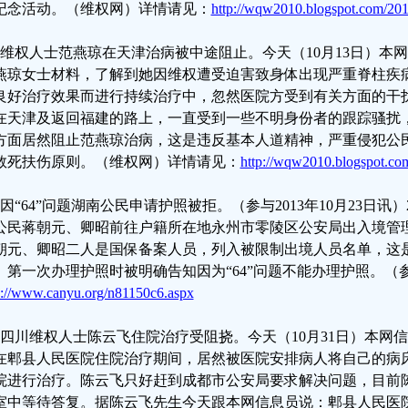
纪念活动。（维权网）详情请见：
http://wqw2010.blogspot.com/201
、维权人士范燕琼在天津治病被中途阻止。今天（10月13日）本
燕琼女士材料，了解到她因维权遭受迫害致身体出现严重脊柱疾
良好治疗效果而进行持续治疗中，忽然医院方受到有关方面的干
在天津及返回福建的路上，一直受到一些不明身份者的跟踪骚扰
方面居然阻止范燕琼治病，这是违反基本人道精神，严重侵犯公
救死扶伤原则。（维权网）详情请见：
http://wqw2010.blogspot.co
、因“64”问题湖南公民申请护照被拒。（参与2013年10月23日讯）
公民蒋朝元、卿昭前往户籍所在地永州市零陵区公安局出入境管
朝元、卿昭二人是国保备案人员，列入被限制出境人员名单，这
。第一次办理护照时被明确告知因为“64”问题不能办理护照。（
p://www.canyu.org/n81150c6.aspx
、四川维权人士陈云飞住院治疗受阻挠。今天（10月31日）本网
在郫县人民医院住院治疗期间，居然被医院安排病人将自己的病
院进行治疗。陈云飞只好赶到成都市公安局要求解决问题，目前
室中等待答复。据陈云飞先生今天跟本网信息员说：郫县人民医