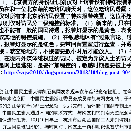
1、北京警方的身份证识别仪对上访者设有特殊报警装
员在和一位北京藉的老访民聊天时，这位老访民透露
仪对所有来北京的访民设置了特殊报警装置。这位不
识别仪对访民分三级稳控的标准。（1）新来的，只在
也不能有一般的国民待遇，报警灯显示的是黄色，表
取其他的稳控措施。（2）在敏感地区有“过激言论、
，报警灯显示的是红色，要带回留置室进行盘查，并
接，就交给地方，不接需要数小时后才能放人。（3）
、在境内外媒体维权过的访民、被定为异议人士的访
是网上追逃犯，是要严加稳控的，敏感时期是要被上
：
http://wqw2010.blogspot.com/2013/10/blog-post_904
、浙江中国民主党人谭凯召集网友参观辛亥革命纪念馆被阻 。在
周年来临之际，中国民主党浙江委员会成员谭凯与网友相约，于
麓的浙江辛亥革命烈士纪念馆，凭吊先烈，缅怀他们推翻专制王
。中国民主党人通过不同的联系方式，与网友相约到南天竺纪念
国保进行阻挠。10月10日早上，杭州市西湖区国保二人来到谭
，并追问是谁组织的。与时同时，网友王一颖和胡锦也被杭州市