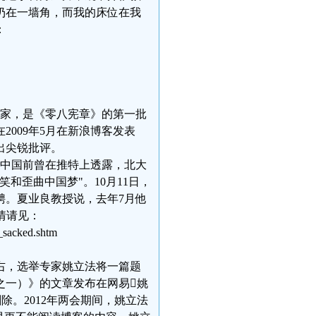
扔在一墙角，而我的床位在我
：
学家，是《零八宪章》的第一批
009年5月在新浪博客发表
出尖锐批评。
回中国前曾在推特上透露，北大
和歪曲中国梦"。10月11日，
聘。夏业良教授说，去年7月他
情请见：
_sacked.shtm
左右，选举专家姚立法将一篇题
之一）》的文章发布在网易姚
。2012年两会期间，姚立法