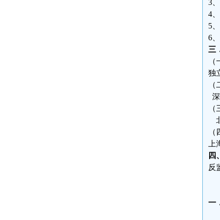
3
4
5
6
三
（
独
（
深
（
北
（
上
四
反
一