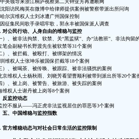
、中央领导来浙江桐庐视察第二天钟亚芳再遭断网
、沈阳访民梅英在微博中给律师提供案例被警察带派出所问询
、哈尔滨维权人士刘冰遭广州国保控制
、因征集民间歌手录唱牢歌，郭永丰被国保派人调查
．对公民行动、人身自由的维稳与监控
一）、被非法拘禁、软禁、关“黑监狱”、办“法教班”、非法拘留
立笔会副秘书长野渡先生被软禁等31个案例
二）、被拦截、被殴打、被绑架的情况
圳维权人士张坤乐被国保拦截等18个案例
三）、被喝茶、被传唤、被跟踪、被非法骚扰的案例
京维权人士杨秋雨、刘晓芳看望曹顺利被带到派出所等20个案
四）、被上岗、被警告、被旅游、被失踪的案例
海维权人士谢丹被上岗等8个案例
、反监控动态
监控不服从——冯正虎非法监视居住的罪恶等3个案例
五、中国维稳与监控指数
．官方维稳动态与对社会日常生活的监控限制