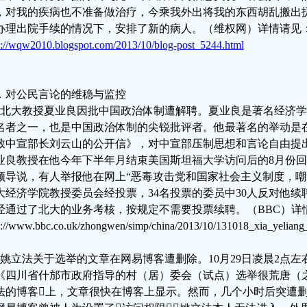
，对我的疾病也不准备做治疗，今乘我外出将我的东西胡乱搬出
办理出院手续的情况下，安排了新的病人。（维权网）详情请见
p://wqw2010.blogspot.com/2013/10/blog-post_5244.html
．对公民言论的维稳与监控
、北大教授夏业良因批中国政治体制遭解聘。夏业良是著名经济
名者之一，也是中国政治体制的尖锐批评者。他最著名的举动是在2
致中宣部长刘云山的公开信》，对中宣部压制思想和言论自由提
业良教授在他今年下半年月结束美国斯坦福大学访问后的8月份
领导说，有人举报他在网上“恶毒攻击党和国家社会主义制度，嘲笑
大经济学院教授委员会经投票，34名投票的委员中30人反对他续
经通过了北大的业务考核，按规定不需要投票续聘。（BBC）详
p://www.bbc.co.uk/zhongwen/simp/china/2013/10/131018_xia_yeliang
、姚立法关于选举的文章在网易博客遭删除。10月29日凌晨2点
《四川省什邡市政府指导的村（居）委会（试点）选举很荒唐（
法的博客上，文章很快在博客上显示。然而，几个小时后突遭删除