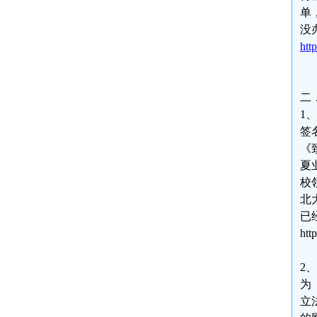
单
没
htt
二
1
签
《
夏
校
北
已
htt
2
为
立