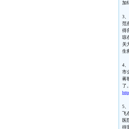
加
3
范
得
琼
关
生
4
市
蒋
了
htt
5
飞
医
待