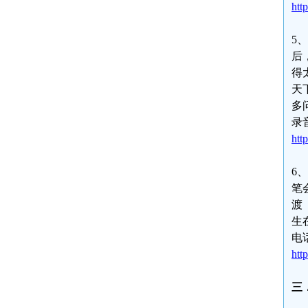
htt
5
后
得
天
多
录
htt
6
笔
渡
生
电
htt
三