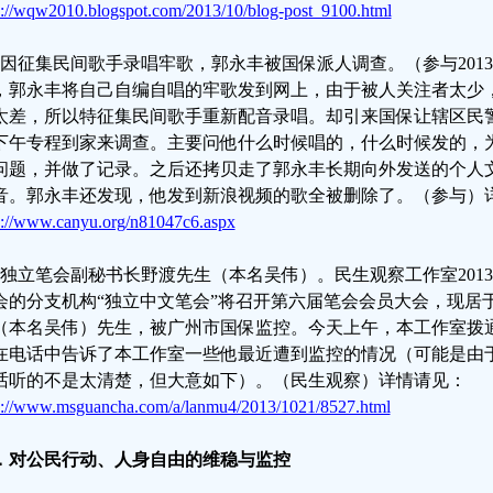
p://wqw2010.blogspot.com/2013/10/blog-post_9100.html
、因征集民间歌手录唱牢歌，郭永丰被国保派人调查。（参与2013
，郭永丰将自己自编自唱的牢歌发到网上，由于被人关注者太少
太差，所以特征集民间歌手重新配音录唱。却引来国保让辖区民
下午专程到家来调查。主要问他什么时候唱的，什么时候发的，
问题，并做了记录。之后还拷贝走了郭永丰长期向外发送的个人
音。郭永丰还发现，他发到新浪视频的歌全被删除了。（参与）
p://www.canyu.org/n81047c6.aspx
、独立笔会副秘书长野渡先生（本名吴伟）。民生观察工作室2013-
会的分支机构“独立中文笔会”将召开第六届笔会会员大会，现居
（本名吴伟）先生，被广州市国保监控。今天上午，本工作室拨
在电话中告诉了本工作室一些他最近遭到监控的情况（可能是由
话听的不是太清楚，但大意如下）。（民生观察）详情请见：
p://www.msguancha.com/a/lanmu4/2013/1021/8527.html
．对公民行动、人身自由的维稳与监控