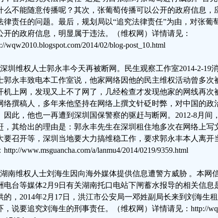
什么不能随意传播呢？其次，张葡萄传播可以公开的政府信息，
法律责任的问题。最后，规划局以“追究法律责任”为由，对张葡
公开的政府信息，明显属于违法。（维权网）详情请见：
p://wqw2010.blogspot.com/2014/02/blog-post_10.html
、深圳维权人士郭永丰今天再被断网。民生观察工作室2014-2-1
士郭永丰致电本工作室说，他家网络因他的民主维权活动曾多次
开机上网，发现又上不了网了，几经检查才发现他家的网线再次
网络撰稿人，多年来他坚持在网络上撰文针砭时弊，对中国的政
。因此，他也一再遭到深圳国保警察的驱赶与断网。2012-8月
赶，其给出的理由是：郭永丰先生在深圳租住地多次在网络上写
8大要召开等，深圳当地要大力搞维稳工作，要求郭永丰本人离开
ttp://www.msguancha.com/a/lanmu4/2014/0219/9359.html
、湖南维权人士刘海生因向海外媒体提供信息遭警方威胁 。本网
洲电台等媒体2月9日有关湖南托口电站下闸蓄水报导的相关信息
供的，2014年2月17日，洪江市公安局一邓姓副局长来到刘海
，说要追究刘海生的刑事责任。（维权网）详情请见：http://wqw2010.blog