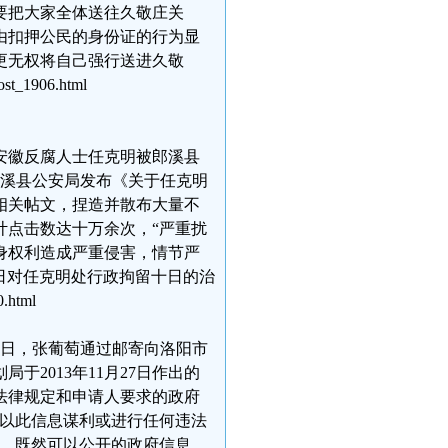
要把大家全体送往久敬庄关
由扣押公民的身份证的行为显
更无权将自己强行送进久敬
t_1906.html
午安徽反腐人士任克明被郎溪县
郎溪县公安局发布《关于任克明
相关帖文，捏造并散布大量不
计点击数达十万余次，“严重扰
身权利造成严重侵害，情节严
1日对任克明处行政拘留十日的治
html
月7日，张葡萄通过邮寄向洛阳市
2013年11月27日作出的
合法律规定和申请人要求的政府
得以此信息谋利或进行任何违法
先，既然可以公开的政府信息，