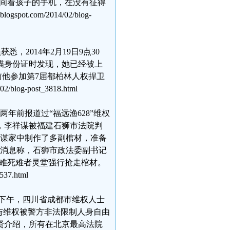
入房间看孩子的手机，在没有征得
.com/2014/02/blog-
，2014年2月19日9点30
描身份证时发现，她已经被上
前他参加第7届都柏林人权捍卫
og-post_3818.html
年前报道过“福远渔628”维权
，李祥谋被福建石狮市法院判
李祥谋家中制作了多副棺材，准备
出消息称，石狮市政法委副书记
大海难死难者灵堂强行抢走棺材。
37.html
日下午，四川省成都市维权人士
与维权被警方非法限制人身自由
贤介绍，所有在北京最高法院