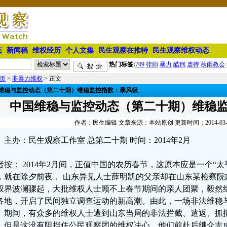
态
新闻稿
维权经历
个人文集
民生观察在推特
民生观察维权动态
热门标签:
709
律师
暴力
酷刑
虐待
秋雨教会
页
>
非暴力维权
> 正文
维稳与监控动态（第二十期）维稳监控指数：暴风级
中国维稳与监控动态（第二十期）维稳
作者：民生编辑 文章来源：本站原创 更新时间：2014-03-07 
主办：民生观察工作室 总第二十期 时间：2014年2月
者按： 2014年2月间，正值中国的农历春节，这原本应是一个“
，就在除夕前夜， 山东异见人士薛明凯的父亲却在山东某检察院
权界波澜骤起，大批维权人士顾不上春节期间的亲人团聚，毅然组
各地，开启了民间独立调查运动的新高潮。由此，一场非法维稳
。期间，有众多的维权人士遭到山东当局的非法拦截、遣返、抓
，但是这没有阻挡住公民观察团的维权决心，他们前赴后继众志