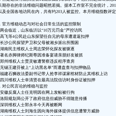
长期存在的非法维稳问题昭然若揭。据本工作室不完全统计，201
以及全国各地访民在内，共有约203人被监控。本月维稳指数评
．官方维稳动态与对社会日常生活的监控限制
、两会临近，山东临沂以“10万元罚金”严控访民
、高飞等4公民赴山东探望任自元的母亲遭遣返扣押
、长沙公民探望尹卫和父母被湘乡派出所围困
、湖南民主维权人士周志荣怀化探友被驱逐
、著名赤脚律师纪斯尊因准备宴请亲朋好友被抓
、郑州维权人士贾灵敏遭警察违反程序查房
、无锡王建芬被上“上访黑名单”而遭盘查与扣押物品
、福建石狮政法委副书记带人抢李祥谋家棺材防止其维权上访
、四川维权人士幸清贤在最高法院信访时身份证被扣押
．对公民言论的维稳与监控
、安徽反腐人士任克明因在网上发帖被行拘
、洛阳规划局公开了政府信息但威胁不得随意传播
、深圳维权人士郭永丰今天再被断网
、湖南维权人士刘海生因向海外媒体提供信息遭警方威胁