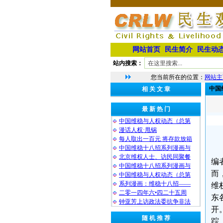
网站首页
民生简介
民生动
站内搜索：
您当前所在的位置：
网站主
中国
相 关 文 章
最 新 热 门
中国维稳与人权动态（总第
漫话人权·甩锅
每人取出一百元 将存款放箱
中国维稳十八招系列漫画与
北京维权人士、访民同聚餐
编
中国维稳十八招系列漫画与
而
中国维稳与人权动态（总第
系列漫画：维稳十八招——
维
二零一四年六•四二十五周
东
钟亚芳上访政法委抗争非法
开
随 机 推 荐
踪