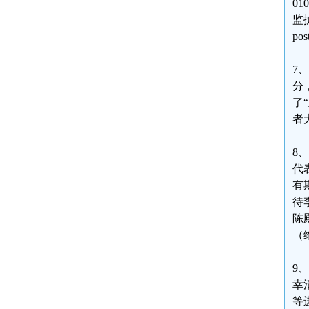
0
监护
pos
7
分
了
者大
8
代
有
待
陈
（维
9
幸
等