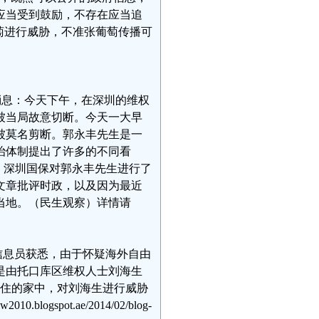
应当受到鼓励，不存在应当追
萄进行威胁，不准张葡萄传播可
9消息：今天下午，在深圳的维权
被当局故意切断。今天一大早
被莫名剪断。郭永丰先生是一
治体制提出了许多的不同看
间，深圳国保对郭永丰先生进行了
文章批评时政，以及因为最近
当地。（民生观察）详情请
信息员获悉，由于怀疑海外自由
是由托口库区维权人士刘海生
生租住的家中，对刘海生进行威胁
spot.ae/2014/02/blog-