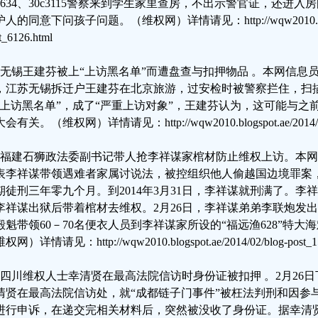
10634、30c3115警察来到学生家里查房，不出示警官证，还进
人的同意下问孩子问题。（维权网）详情请见：http://wqw2010.blogspot
t_6126.html
、无锡王建芬被上“上访黑名单”而遭盘查与扣押物品 。本网信息员获悉
，江苏无锡拆迁户王建芬在北京旅游，过安检时被警察拦住，扫
“上访黑名单”，成了“严重上访对象”，王建芬认为，这可能与之
会有关。（维权网）详情请见：http://wqw2010.blogspot.ae/2014/02/bl
、福建石狮政法委副书记带人抢李祥谋家棺材防止维权上访。本网两
表李祥谋带领遇难者家属讨说法，被控组织他人偷越国边境罪案
期徒刑三年零九个月。到2014年3月31日，李祥谋就刑满了。
李祥谋出狱后带着棺材去维权。2月26日，李祥谋弟弟李联炮发
殿魁带领60－70名便衣人员到李祥谋家所设的“福远渔628”特
权网）详情请见：http://wqw2010.blogspot.ae/2014/02/blog-post_15
、四川维权人士幸清贤在最高法院信访时身份证被扣押 。2月26
清贤在最高法院信访处，就“成都链子门事件”被枉法判刑和因参
进行申诉，在递交完相关材料后，突然被没收了身份证。据幸清