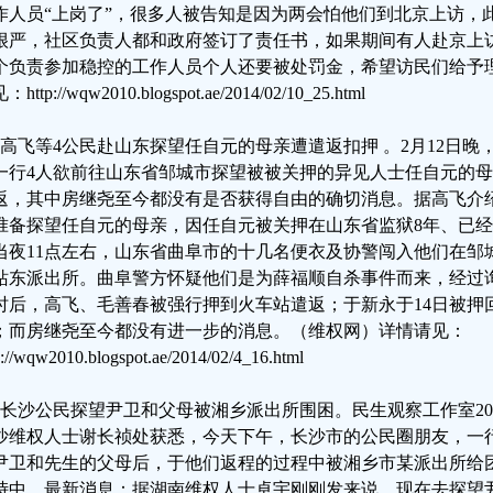
作人员“上岗了”，很多人被告知是因为两会怕他们到北京上访，
很严，社区负责人都和政府签订了责任书，如果期间有人赴京上访
个负责参加稳控的工作人员个人还要被处罚金，希望访民们给予
http://wqw2010.blogspot.ae/2014/02/10_25.html
、高飞等4公民赴山东探望任自元的母亲遭遣返扣押 。2月12日
一行4人欲前往山东省邹城市探望被被关押的异见人士任自元的
返，其中房继尧至今都没有是否获得自由的确切消息。据高飞介
准备探望任自元的母亲，因任自元被关押在山东省监狱8年、已经
当夜11点左右，山东省曲阜市的十几名便衣及协警闯入他们在邹
站东派出所。曲阜警方怀疑他们是为薛福顺自杀事件而来，经过
时后，高飞、毛善春被强行押到火车站遣返；于新永于14日被押
；而房继尧至今都没有进一步的消息。（维权网）详情请见：
p://wqw2010.blogspot.ae/2014/02/4_16.html
、长沙公民探望尹卫和父母被湘乡派出所围困。民生观察工作室2014
沙维权人士谢长祯处获悉，今天下午，长沙市的公民圈朋友，一
尹卫和先生的父母后，于他们返程的过程中被湘乡市某派出所给
峙中。最新消息：据湖南维权人士卓宇刚刚发来说，现在去探望