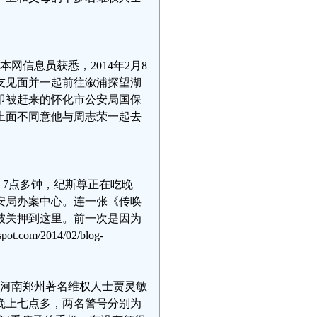
网信息员获悉，2014年2月8
友见面并一起前往溆浦探望湖
即被赶来的怀化市公安局国保
上面不同意他与周志荣一起去
）7点多钟，纪斯尊正在吃晚
安局办案中心。连一张《传唤
被关押到这里。前一次是因为
m/2014/02/blog-
，河南郑州著名维权人士贾灵敏
日晚上七点多，两名警号分别为