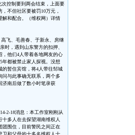
此次控制要到两会结束，上面要
，不但社区要被罚10万元，
理解和配合。（维权网）详情
晚，高飞、毛善春、于新永、房继
母亲时，遇到山东警方的扣押、
绍，他们4人带着各地网友的心
5年都被禁止家人探视。没想
城的暂住宾馆，将4人带往邹城
询问与此事确无联系，两个多
回济南后做了数小时笔录获
-2-18消息：本工作室刚刚从
行十多人在去探望湖南维权人
团团围住，目前警民之间正在
尹卫和父母的十多名维权人士