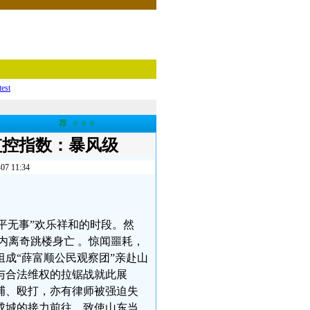
test
荐
★★★
监控指数：暴风级
11:34
太平无事”欢乐祥和的时段。然
内离奇跳楼身亡 。惊闻噩耗，
成“薛富顺公民观察团”亲赴山
与合法维权的拉锯战就此展
捕、殴打，亦有律师被强迫失
成城的接力前往，致使山东当