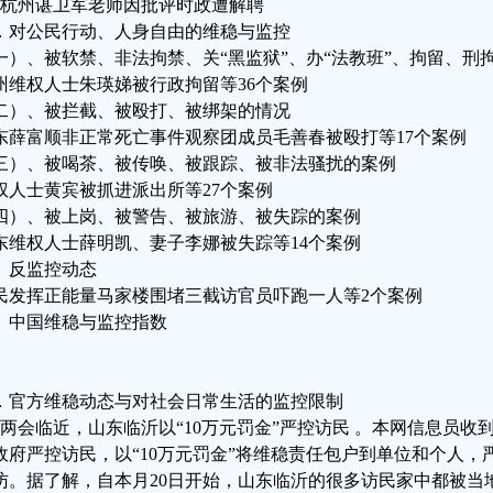
、杭州谌卫军老师因批评时政遭解聘
．对公民行动、人身自由的维稳与监控
一）、被软禁、非法拘禁、关“黑监狱”、办“法教班”、拘留、刑
州维权人士朱瑛娣被行政拘留等36个案例
二）、被拦截、被殴打、被绑架的情况
东薛富顺非正常死亡事件观察团成员毛善春被殴打等17个案例
三）、被喝茶、被传唤、被跟踪、被非法骚扰的案例
权人士黄宾被抓进派出所等27个案例
四）、被上岗、被警告、被旅游、被失踪的案例
东维权人士薛明凯、妻子李娜被失踪等14个案例
、反监控动态
民发挥正能量马家楼围堵三截访官员吓跑一人等2个案例
、中国维稳与监控指数
．官方维稳动态与对社会日常生活的监控限制
、两会临近，山东临沂以“10万元罚金”严控访民 。本网信息员
政府严控访民，以“10万元罚金”将维稳责任包户到单位和个人
访。据了解，自本月20日开始，山东临沂的很多访民家中都被当