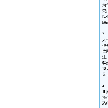
为
究
以
htt
3
人
他
位
法
驱
1
见：h
4
亚
提
恐吓