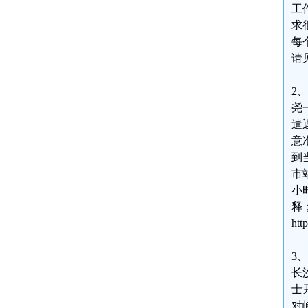
工
求
每
请见：
2
尧
遣
意
到
市
小
释
htt
3
长
士
对