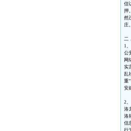
信
押
然
庄。
二
1
公
网
实
乱
重
安处
2
洛
洛
信
行