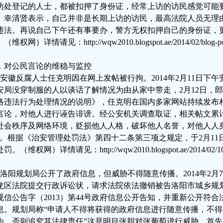
访处登记的人士，都被扣押了身份证，经常上访的访民感觉可能
。幸清贤表示，自己并非是长期上访的访民，最高法院人员无理
违法。再说自己下午还有事要办，警方无权扣押自己的身份证，
（维权网）详情请见：http://wqw2010.blogspot.ae/2014/02/blog-pos
．对公民言论的维稳与监控
、安徽反腐人士任克明因在网上发帖被行拘。2014年2月11日下
安局没穿制服的人以谈话了解情况为由从家中带走，2月12日，
络违法行为处理情况的说明》，任克明在国内多家网站持续发布
言论，对他人进行诬告诽谤。经公安机关调查取证，相关帖文累
社会秩序及网络环境，贬损他人人格，破坏他人名誉，对他人人
”。根据《治安管理处罚法》第四十二条第三项之规定，于2月1
罚。（维权网）详情请见：http://wqw2010.blogspot.ae/2014/02/10.
、洛阳规划局公开了政府信息，但威胁不得随意传播。2014年2
龙区法院提交行政诉讼状，请求法院依法撤销被告洛阳市城乡规划局于
规信公告字（2013）第44号政府信息公开告知，并重新公开符
息。规划局称“申请人不得将获得的政府信息进行随意传播，不
为，否则追究其法律责任”这是明目张胆对张葡萄进行威胁。首