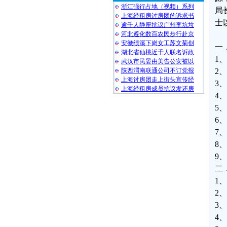
浙江强行占地（视频）系列
局
上海经租房讨房团的诉求书
士
逾千人静座抗议广州李坑垃
河北遵化数百农民步行赴京
安徽绩溪下岗女工苏文菊创
一
湖北省仙桃近千人联名诉政
1
武汉市民晏由美告公安被以
陕西渭南联通公司不订党报
2
上海讨房团走上街头宣传经
3
上海经租房成员抗议发还房
4
5
6
7
8
9
二
1
2
3
4