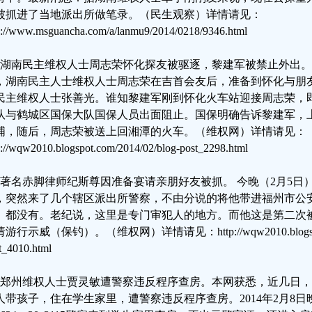
被抓进了当地派出所做笔录。（民生观察）详情请见：
p://www.msguancha.com/a/lanmu9/2014/0218/9346.html
、湖南民主维权人士周志荣怀化探友被驱逐，黎建军被禁止外出。本
，湖南民主人士维权人士周志荣在吉首会友后，准备到怀化与朋
民主维权人士张善光。谁知黎建军刚到怀化火车站迎接周志荣，
队与鹤城区国保大队国保人员出面阻止。国保明确告诉黎建军，
浦，随后，周志荣被送上回湘潭的火车。（维权网）详情请见：
p://wqw2010.blogspot.com/2014/02/blog-post_2298.html
、著名赤脚律师纪斯尊因准备宴请亲朋好友被抓。 今晚（2月5日
，突然来了几个辖区派出所警察，不由分说的将他带进福州市公
》都没有。老纪说，这里是专门审犯人的地方。而他这是第二次
游行示威（保钓）。（维权网）详情请见：http://wqw2010.blogspot.co
t_4010.html
、郑州维权人士贾灵敏遭警察违反程序查房。本网获悉，近几日
人带孩子，住在学生家里，遭警察违反程序查房。2014年2月8