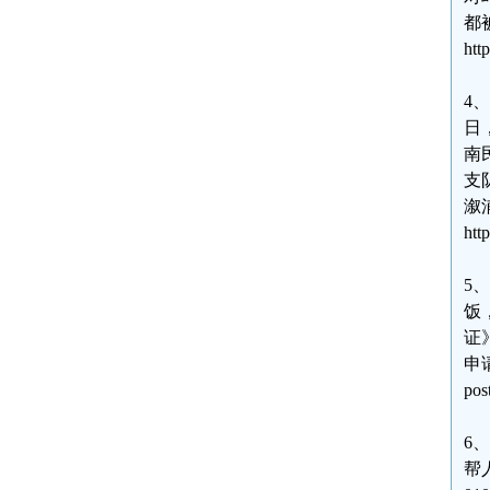
都
htt
4
日
南
支
溆
htt
5
饭
证
申请
pos
6
帮