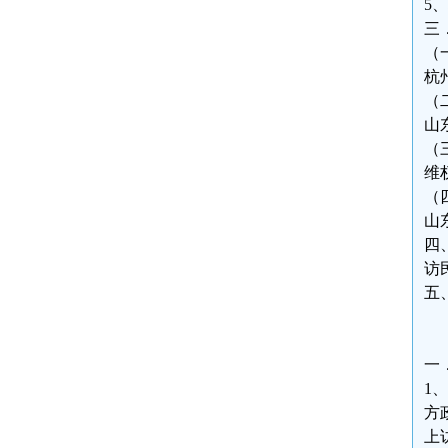
5
三
（
杭
（
山
（
维
（
山
四
访
五
一
1
方
上