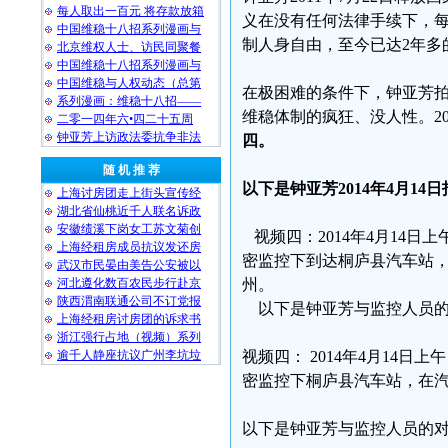
每人取出一百元 将存款放箱
义在没有任何法律手续下，每
中国维稳十八招系列漫画与
制人身自由，至今已达2年多
北京维权人士、访民同聚餐
中国维稳十八招系列漫画与
中国维稳与人权动态（总第
在极困难的条件下，钟亚芳
系列漫画：维稳十八招——
维稳体制的疯狂、没人性。2
二零一四年六•四二十五周
钟亚芳上访政法委抗争非法
四。
随 机 推 荐
以下是钟亚芳2014年4月1
上海讨房团走上街头宣传经
湖北省仙桃近千人联名诉政
安徽绩溪下岗女工苏文菊创
视频四：2014年4月14
上海经租房成员抗议发还房
密监控下到达桐庐县汽车站
武汉市民晏由美告公安被以
河北遵化数百农民步行赴京
州。
陕西渭南联通公司不订党报
以下是钟亚芳与监控人员的
上海经租房讨房团的诉求书
浙江强行占地（视频）系列
逾千人静座抗议广州李坑垃
视频四： 2014年4月14
密监控下桐庐县汽车站，在
以下是钟亚芳与监控人员的