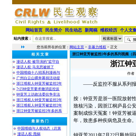
网站首页
民生简介
民生动态
新闻稿
维权经历
个人文
站内搜索：
您当前所在的位置：
网站主页
>
非暴力维权
> 正文
浙江钟亚芳被监控2年多的系列视频（四
相 关 文 章
漫话人权·被导演的“监守自
浙江钟
漫话人权·马克思被抓了
中国维稳十八招系列漫画与
作者：
广州白云山裸奔募捐活动提
浙江维权人钟亚芳被监控2年
——反监控不服从系列
7•25钟亚芳要求撤消监控反
钟亚芳上访政法委抗争非法
按：钟亚芳是浙一医院放射
浙江维权人钟亚芳被监控2年
浙江维权人钟亚芳被监控2年
致核污染，因浙江桐庐县公
浙江钟亚芳被监控2年多的系
案制成惊天冤案！钟亚芳被逼
年，致患多种疾病危及生命
最 新 热 门
中国维稳与人权动态（总第
漫话人权·甩锅
钟亚芳2011年7月22日释