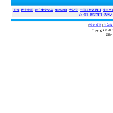
·
开放
·
民主中国
·
独立中文笔会
·
争鸣动向
·
大纪元
·
中国人权双周刊
·
北京之
台
·
新世纪新闻网
·
德国之
|
设为首页
|
加入收
Copyright ©
网址：w