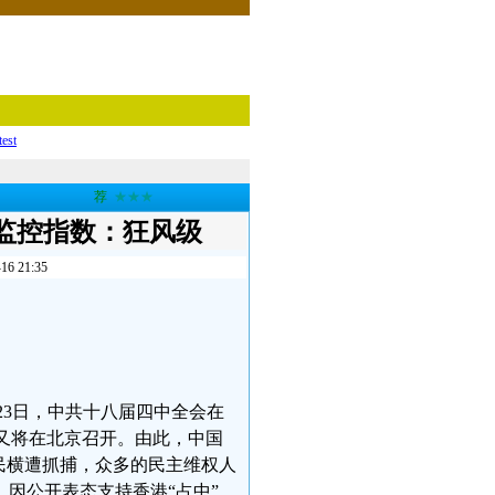
test
荐
★★★
监控指数：狂风级
21:35
-23日，中共十八届四中全会在
会议又将在北京召开。由此，中国
民横遭抓捕，众多的民主维权人
因公开表态支持香港“占中”，