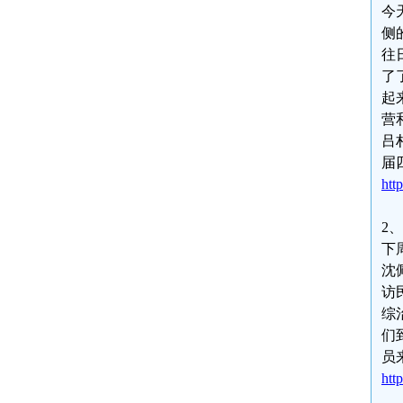
今
侧
往
了
起
营
吕
届
htt
2
下
沈佩
访
综
们
员
htt