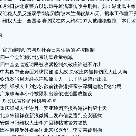
10月9日被北京警方以涉嫌寻衅滋事传唤并刑拘。如：湖北民主维
汉维稳人员反扭双手绑架到黄陂木兰湖软禁26天。据本工作室不
、维权人士、全国各地访民在内大约有207人被维稳监控。本月
录
．官方维稳动态与对社会日常生活的监控限制
、四中全会维稳让北京访民数量锐减
、四中全会临近访民被收紧控制久敬庄许进不许出
、中共四中全会面对访民如临大敌 久敬庄内被押访民人山人海
、铁流案当局大肆株连铁流夫人、儿子均被禁止出境
、大陆维权人士刘沙沙欲前往香港探亲被深圳边检拒绝出境
、广东珠海李小玲被限制出境依法治国成摆设
．对公民言论的维稳与监控
、重庆维权人士谢丹、罗亚玲因声援香港被拘留十天
、北京朱福祥在新浪微博上发布信息遭到公安骚扰
、安徽阜阳维权人士李卉因转帖被警方骚扰
、因在港接受外媒采访北京张秀华、李立荣被刑拘