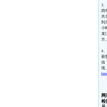
3
四
共
到
小
龙
方
4
获
信
境
htt
网
检
见