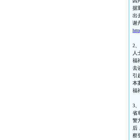
因
据
出
谢
htt
2
人
福
去
引
本
福
3
省
警
后
察