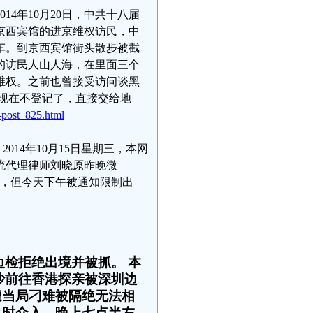
14年10月20日，中共十八届
京西宾馆的进京维权访民，中
车。到京西宾馆街头散步被截
的访民人山人海，在里面三个
维权。之前也曾接受访问谈黑
现在不登记了，直接交给地
-post_825.html
14年10月15日星期三，本网
流代理律师刘晓原昨晚微
儿，但今天下午被通知限制出
检拒绝出境并被抓。 本
沙沙前往香港探亲被深圳边
遭当局刁难被隔绝无法相
及时介入。晚上七点半左