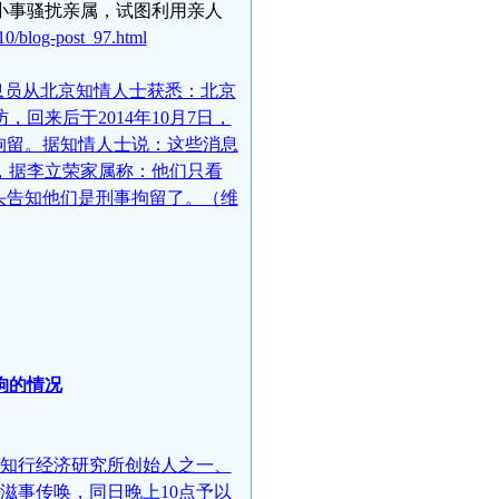
小事骚扰亲属，试图利用亲人
10/blog-post_97.html
息员从北京知情人士获悉：北京
回来后于2014年10月7日，
拘留。据知情人士说：这些消息
，据李立荣家属称：他们只看
头告知他们是刑事拘留了。（维
拘的情况
传知行经济研究所创始人之一、
衅滋事传唤，同日晚上10点予以