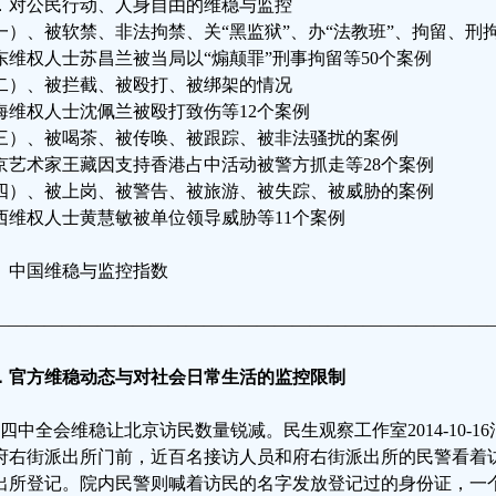
．对公民行动、人身自由的维稳与监控
一）、被软禁、非法拘禁、关“黑监狱”、办“法教班”、拘留、刑
东维权人士苏昌兰被当局以“煽颠罪”刑事拘留等50个案例
二）、被拦截、被殴打、被绑架的情况
海维权人士沈佩兰被殴打致伤等12个案例
三）、被喝茶、被传唤、被跟踪、被非法骚扰的案例
京艺术家王藏因支持香港占中活动被警方抓走等28个案例
四）、被上岗、被警告、被旅游、被失踪、被威胁的案例
西维权人士黄慧敏被单位领导威胁等11个案例
、中国维稳与监控指数
————————————————————————————
．
官方维稳动态与对社会日常生活的监控限制
、四中全会维稳让北京访民数量锐减。民生观察工作室2014-10-1
府右街派出所门前，近百名接访人员和府右街派出所的民警看着
出所登记。院内民警则喊着访民的名字发放登记过的身份证，一