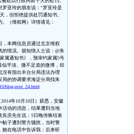
实被处以行政拘留十天的处罚。
对罗亚玲的朋友说：“罗亚玲是
十天，但拒绝提供处罚通知书。
的。（维权网）详情请见：
6日，本网信息员通过北京维权
扰的情况。据知情人士说：@朱
家属通知书》，预审约家属5号
看似平淡、微不足道的微博，却
也没有指出丰台分局违法办理
安局的协调要求海淀分局找朱
10/blog-post_24.html
14年10月10日）获悉，安徽
争活动的消息，结果遭到当地
沈良庆先生说：5日晚传唤结束
中帖子遭到警方骚扰，当时警
午，她在电话中告诉我：后来听