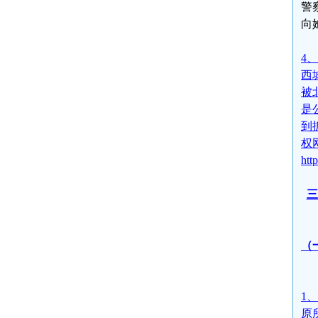
警
向
4
西
被
是
到
权
htt
三
（
1
原