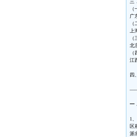
三
（
广
（
上
（
北
（
江
四
—
一
1
区
派