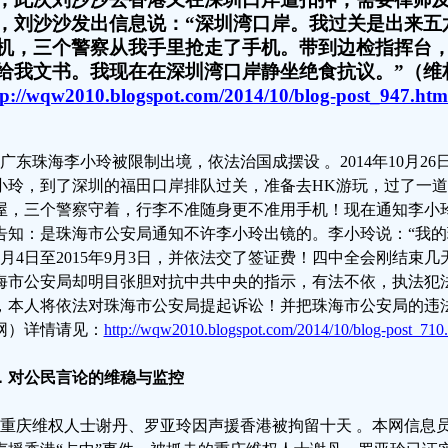
，刘沙沙发出信息说：“深圳湾口岸。我过关是出来五
机，三个警察从我手里抢走了手机。带到边检指挥台
给我文书。我现在在深圳湾口岸静坐绝食抗议。”（维
tp://wqw2010.blogspot.com/2014/10/blog-post_947.htm
、广东珠海李小玲被限制出境，依法治国成摆设 。2014年10月26
小玲，到了深圳的福田口岸排队过关，准备去HK游玩，过了一
屋，三个警察守着，行李不准随身更不准用手机！现在通知李小玲不
告知：是珠海市公安局通知不许李小玲出镜的。李小玲说：“我的珠
9月4日至2015年9月3日，并依法交了签证费！四中全会刚结束
海市公安局却明目张胆对抗中共中央的指示，有法不依，执法犯
，本人将依法对珠海市公安局提起诉讼！并把珠海市公安局的违
网）详情请见：
http://wqw2010.blogspot.com/2014/10/blog-post_710.
．
对公民言论的维稳与监控
、重庆维权人士谢丹、罗亚玲因声援香港被拘留十天 。本网信息员经