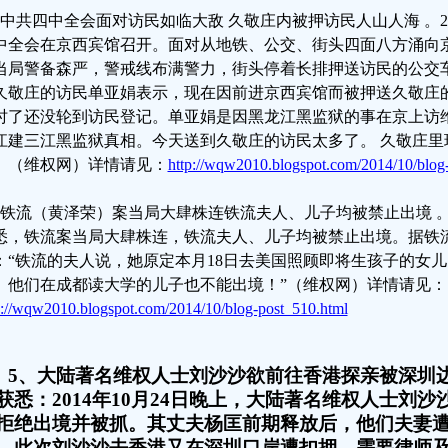
、中共四中全会面对访民如临大敌 久敬庄内被押访民人山人海 。20
中全会在京西宾馆召开。面对从地铁、公交、街头四面八方涌向
当局警备森严，警戒线布满警力，街头停着长排押送访民的公交
久敬庄的访民单亚娟表示，现在因前进京西宾馆而被押送久敬庄
时了还没轮到访民登记。单亚娟是因黑龙江黑监狱的事在京上访
江建三江黑监狱真相。今天送到久敬庄的访民太多了。 久敬庄里
。（维权网）详情请见：
http://wqw2010.blogspot.com/2014/10/blog
、铁流（黄泽荣）案当局大肆株连铁流夫人、儿子均被禁止出境 。20
悉，铁流案当局大肆株连，铁流夫人、儿子均被禁止出境。据铁
：“铁流的夫人说，她原定本月18日去美国照顾即将生孩子的女
。他们在成都读大学的儿子也不能出境！”（维权网）详情请见：
p://wqw2010.blogspot.com/2014/10/blog-post_510.html
5、大陆著名维权人士刘沙沙欲前往香港探亲被深圳边
获悉：2014年10月24日晚上，大陆著名维权人士刘
拒绝出境并被抓。其丈夫杨匡前期释放后，他们夫妻
，此次刘沙沙去香港又在深圳口岸遭扣押，需要律师