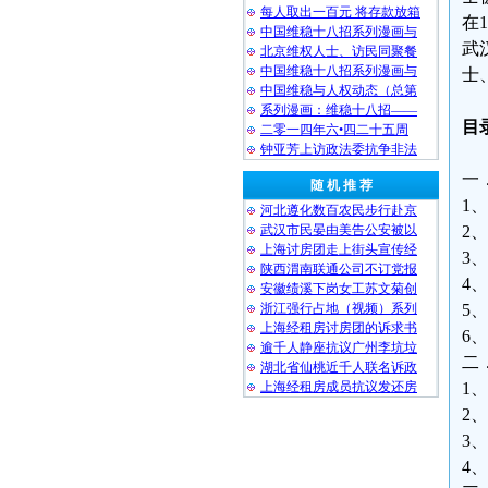
每人取出一百元 将存款放箱
在
中国维稳十八招系列漫画与
武
北京维权人士、访民同聚餐
中国维稳十八招系列漫画与
士
中国维稳与人权动态（总第
系列漫画：维稳十八招——
目
二零一四年六•四二十五周
钟亚芳上访政法委抗争非法
一
随 机 推 荐
1
河北遵化数百农民步行赴京
武汉市民晏由美告公安被以
2
上海讨房团走上街头宣传经
3
陕西渭南联通公司不订党报
4
安徽绩溪下岗女工苏文菊创
浙江强行占地（视频）系列
5
上海经租房讨房团的诉求书
6
逾千人静座抗议广州李坑垃
二
湖北省仙桃近千人联名诉政
上海经租房成员抗议发还房
1
2
3
4