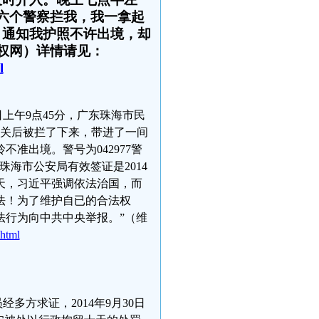
六个警察拦我，我一拿起
，通知我护照不许出境，却
权网）详情请见：
l
日上午9点45分，广东珠海市民
道关后被拦了下来，带进了一间
准出境。警号为042977警
海市公安局有效签证是2014
几天，习近平强调依法治国，而
法！为了维护自已的合法权
法行为向中共中央举报。”（维
html
多方求证，2014年9月30日