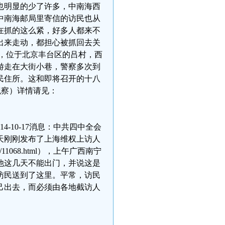
也明显的少了许多，中南海西
中南海邮局里寄信的访民也从
在抓的这么紧，好多人都来不
出来走动，都担心被抓回去关
，位于北京丰台区的吕村，西
游走在大街小巷，警察多次到
民住所。这和即将召开的十八
观察）详情请见：
-10-17消息：中共四中全会
天刚刚发布了上海维权上访人
017/11068.html），上午广西南宁
他这几天不能出门，并说这是
访民送到了这里。平常，访民
己出去，而必须由各地截访人