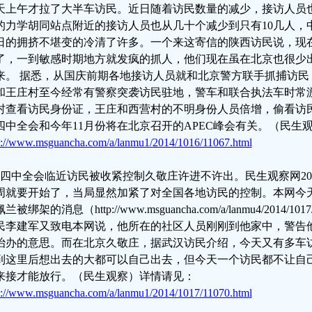
天上午才拉了大半车访民。近日随着访民数量的减少，接访人员
的力学胡同站点附近的接访人员也从几十个减少到只有10几人，
日的拥挤不堪变的冷清了许多。一个来这寄信的陕西访民说，现
了，一到敏感时期地方就发疯的抓人，他们现在虽在北京也很少
来。 据悉，从国庆前期各地接访人员就和北京警方联手抓捕访民
和王庄村至今经常有警察突袭访民驻地，警车和联合执法车时常
村查看访民身份证，王庄和西营村的不明身份人员倍增，偷看访
四中全会和今年11月份将在北京召开的APEC峰会有关。（民生
p://www.msguancha.com/a/lanmu1/2014/1016/11067.html
、四中全会临近访民被收紧控制久敬庄许进不许出。民生观察网2014
周就要开始了，当局显然加紧了对全国各地访民的控制。本网今
兰被绑架的消息（http://www.msguancha.com/a/lanmu4/2014/1
民李建军又致电本网说，他所在的社区人员刚刚到他家中，警告
治办的意思。而在北京久敬庄，据武汉访民介绍，今天又有多车
到这里后想出去的大都可以自己出去，但今天一个访民都不让自
来接才能放行。（民生观察）详情请见：
p://www.msguancha.com/a/lanmu1/2014/1017/11070.html