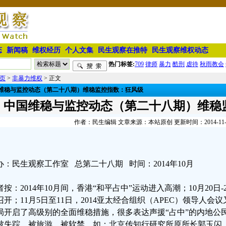
态
新闻稿
维权经历
个人文集
民生观察在推特
民生观察维权动态
热门标签:
709
律师
暴力
酷刑
虐待
秋雨教会
页
>
非暴力维权
> 正文
维稳与监控动态（第二十八期）维稳监控指数：狂风级
中国维稳与监控动态（第二十八期）维稳
作者：民生编辑 文章来源：本站原创 更新时间：2014-11-16 
办：民生观察工作室 总第二十八期 时间：2014年10月
者按：2014年10月间，香港“和平占中”运动进入高潮；10月20日
召开；11月5日至11日，2014亚太经合组织（APEC）领导人
局开启了高级别的全面维稳措施，很多表达声援“占中”的内地公
被失踪、被旅游、被软禁。如：北京传知行研究所原所长郭玉闪，