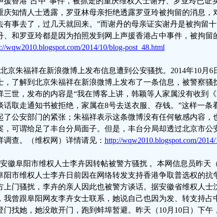
声援香港“占中”事件，被抓走的重庆维权人士谢丹、罗亚玲已证
重庆知情人士透露，罗亚林母亲拒绝透露罗亚玲被拘留的消息，
去有事去了，过几天就回来。”而谢丹的母亲证实谢丹是被拘留
丹、和罗亚玲都是因为拍照发到网上声援香港占中事件，被拘留
p://wqw2010.blogspot.com/2014/10/blog-post_48.html
、北京朱福祥在新浪微博上发布信息遭到公安骚扰。2014年10月
士，了解到北京朱福祥在新浪微博上发布了一条信息，被警察骚
祥三世，发布的内容是“我在博客上讲，韩颖等人家属没有收到《
谈话取走通知书被拒绝，家属在8号去送衣服、存钱。”这样一条
起了公安部门的紧张；朱福祥表示这条微博没有任何敏感内容，
案，可谓给足了丰台分局面子。但是，丰台分局却透过北京市公
祥调查。（维权网）详情请见：
http://wqw2010.blogspot.com/2014/
、安徽阜阳市维权人士李卉因转帖被警方骚扰 。本网信息员昨天（20
阜阳市维权人士李卉日前因在网络转发支持香港争取普选权的抗
方上门骚扰，李卉的亲人因此也被警方谈话。据安徽省维权人士
，我曾跟阜阳网友李卉女士联系，她说自己也因为发、转支持占
登门找她，她没敢开门，跑到蚌埠暂避。昨天（10月10日）下