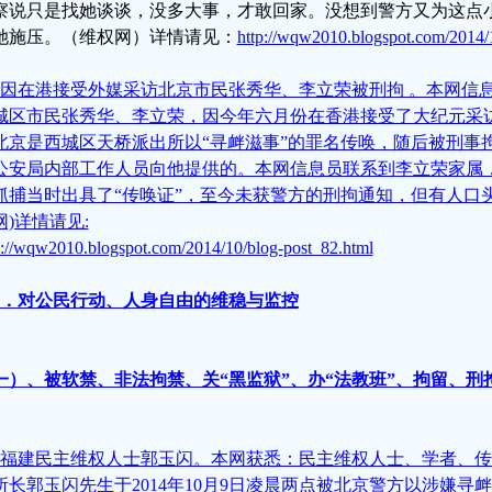
察说只是找她谈谈，没多大事，才敢回家。没想到警方又为这点
她施压。（维权网）详情请见：
http://wqw2010.blogspot.com/2014/
、因在港接受外媒采访北京市民张秀华、李立荣被刑拘 。本网信
城区市民张秀华、李立荣，因今年六月份在香港接受了大纪元采访，
北京是西城区天桥派出所以“寻衅滋事”的罪名传唤，随后被刑事
公安局内部工作人员向他提供的。本网信息员联系到李立荣家属
抓捕当时出具了“传唤证”，至今未获警方的刑拘通知，但有人口
网)详情请见:
p://wqw2010.blogspot.com/2014/10/blog-post_82.html
．对公民行动、人身自由的维稳与监控
一）、被软禁、非法拘禁、关“黑监狱”、办“法教班”、拘留、刑
、福建民主维权人士郭玉闪。本网获悉：民主维权人士、学者、
所长郭玉闪先生于2014年10月9日凌晨两点被北京警方以涉嫌寻