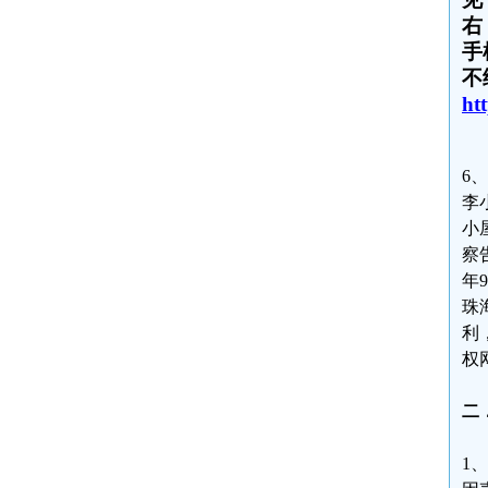
右
手
不
ht
6
李
小
察
年
珠
利
权
二
1