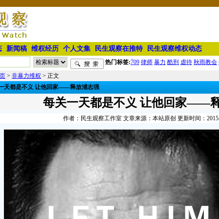
态
新闻稿
维权经历
个人文集
民生观察在推特
民生观察维权动态
热门标签:
709
律师
暴力
酷刑
虐待
秋雨教会
页
>
非暴力维权
> 正文
一天都是不义 让他回家——释放浦志强
每关一天都是不义 让他回家——
作者：民生观察工作室 文章来源：本站原创 更新时间：2015-12-1