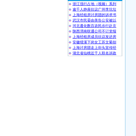
浙江强行占地（视频）系列
逾千人静座抗议广州李坑垃
上海经租房讨房团的诉求书
武汉市民晏由美告公安被以
河北遵化数百农民步行赴京
陕西渭南联通公司不订党报
上海经租房成员抗议发还房
安徽绩溪下岗女工苏文菊创
上海讨房团走上街头宣传经
湖北省仙桃近千人联名诉政