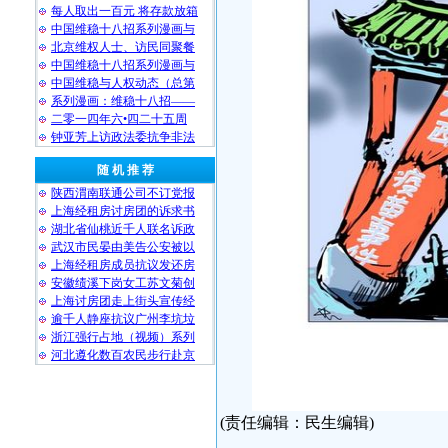
每人取出一百元 将存款放箱
中国维稳十八招系列漫画与
北京维权人士、访民同聚餐
中国维稳十八招系列漫画与
中国维稳与人权动态（总第
系列漫画：维稳十八招——
二零一四年六•四二十五周
钟亚芳上访政法委抗争非法
随 机 推 荐
陕西渭南联通公司不订党报
上海经租房讨房团的诉求书
湖北省仙桃近千人联名诉政
武汉市民晏由美告公安被以
上海经租房成员抗议发还房
安徽绩溪下岗女工苏文菊创
上海讨房团走上街头宣传经
逾千人静座抗议广州李坑垃
浙江强行占地（视频）系列
河北遵化数百农民步行赴京
(责任编辑：民生编辑)