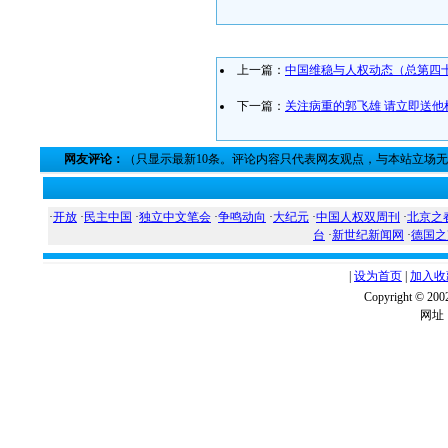
上一篇：
中国维稳与人权动态（总第四十五
下一篇：
关注病重的郭飞雄 请立即送他
网友评论：
（只显示最新10条。评论内容只代表网友观点，与本站立场
·
开放
·
民主中国
·
独立中文笔会
·
争鸣动向
·
大纪元
·
中国人权双周刊
·
北京之
台
·
新世纪新闻网
·
德国之
|
设为首页
|
加入收
Copyright ©
网址：w