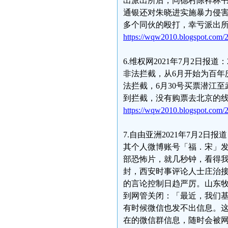
出派出所后，同德村陈祥林
通银还对朱晓进实施暴力侵害
多个同伙的殴打，幸亏派出
https://wqw2010.blogspot.com/2
6.维权网2021年7月2日报
非法拦截，从6月开始为百年
法拦截，6月30号买票潜江
到拦截，没有购票去北京的
https://wqw2010.blogspot.com/2
7.自由亚洲2021年7月2
其个人微博账号「福．宋」
部恐怖片，就几秒钟，看得
封，西安时事评论人士庄治
的言论控制日趋严厉。山东
到网管关闭：「最近，我们
有时候微信也发不出信息。
在的微信群信息，随时会被