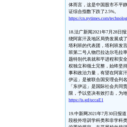
体而言，这是中国股市不平静
证综合指数下跌了2.5%。
https://cn.nytimes.com/technolo
18.法广新闻2021年7月
绕阿富汗及地区局势发展成
塔利班的代表团，塔利班发言
班第二号人物巴拉达尔毛拉率
题特别代表就和平进程和安
权独立和领土完整，始终坚
事和政治力量，有望在阿富
伊运」是被联合国安理会列
「东伊运」是国际社会共同
限，予以坚决有效打击，为
https://is.gd/uccaE1
19.中新网2021年7月3
段校外培训学科类和非学科类