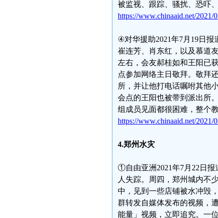
被监视、跟踪、骚扰、恐吓
https://www.chinaaid.net/2021/0
④对华援助2021年7月19日
崔连芳、肖东红，以及慕道友
左右，会友郝桂如和王阳已获
点参加网络主日敬拜。敬拜还
所，并让他打电话嘱咐其他
会点的王阳也被带到派出所。
组成员见面都很困难，整个
https://www.chinaaid.net/2021/0
4.郑州水灾
①自由亚洲2021年7月22
人失踪。周四，郑州城内不
中，见到一些店铺被水冲毁
群转发自媒体发布的视频，
能量」视频，立即追究。一