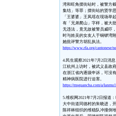
湾和旺角摆街站时，被警方
集结」等罪；摆街站的贤学
「王婆婆」王凤瑶在现场举
有「兄弟爬山」字样，被大批
无违法，竟无故被警员威吓，
时与姓吴的女友人于铜锣湾附
她批评警方胡乱执法。
https://www.rfa.org/cantonese
4.民生观察2021年7月2日
江杭州上访时，被武义县政
在浙江省内逐级申诉，可没
精神病医院进行迫害。
https://msguancha.com/a/lanmu
5.维权网2021年7月2日
大中街道同德村的朱晓进，
陈祥林组织的维稳队冲撞倒