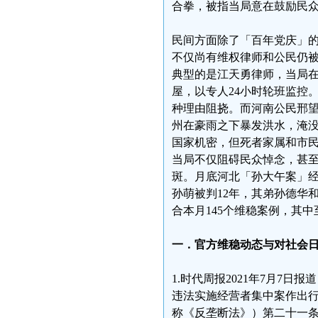
合拳，被指当局意在鼓励民
民间方面除了「百年党庆」的
不仅尚有维权律师和公民仍
典型的是江天勇律师，当局
屋，以专人24小时轮班监控
种理由阻挠。而河南公民邢
州在豪雨之下暴发洪水，淹
国家机密，但死者家属和市
当局不仅阻碍民众悼念，甚
斑。月底河北「孙大午案」经
孙萌被判12年，其弟孙德华
合本月145个维稳案例，其中
一．官方维稳动态与对社会
1.时代周报2021年7月7
违法实施经营者集中案作出行
称《反垄断法》）第二十一