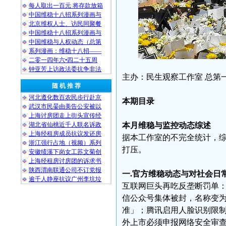
每人取出一百元 将存款放箱
中国维稳十八招系列漫画与
北京维权人士、访民同聚餐
中国维稳十八招系列漫画与
中国维稳与人权动态（总第
系列漫画：维稳十八招——
二零一四年六•四二十五周
钟亚芳上访政法委抗争非法
主办：民生观察工作室 总第一百
随 机 推 荐
河北遵化数百农民步行赴京
本期目录
武汉市民晏由美告公安被以
上海讨房团走上街头宣传经
湖北省仙桃近千人联名诉政
本月维稳与监控动态综述
上海经租房成员抗议发还房
据本工作室的不完全统计，综
浙江强行占地（视频）系列
打压。
安徽绩溪下岗女工苏文菊创
上海经租房讨房团的诉求书
陕西渭南联通公司不订党报
一.官方维稳动态与对社会日
逾千人静座抗议广州李坑垃
互联网巨头再吃反垄断罚单：
信公众号集体被封，名称变
准」；腾讯启用人脸识别限制
外上市必须申报网络安全审