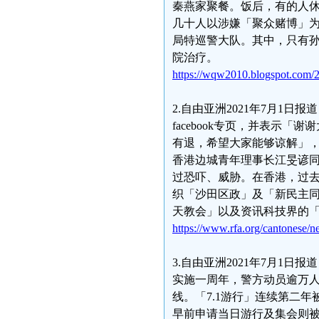
秦燕家聚餐。饭后，有的人休
几十人以涉嫌「聚众赌博」
局特巡警大队。其中，只有
院治疗。
https://wqw2010.blogspot.com/2
2.自由亚洲2021年7月1
facebook专页，并表示
有退，希望大家能够谅解」，并
香港边城青年理事长江旻谚
过恐吓、威胁。在香港，过去
织「沙田区政」及「新民主
天教会」以及资讯科技界的「g
https://www.rfa.org/cantonese
3.自由亚洲2021年7月1日
实施一周年，警方动员逾万
线。「7.1游行」连续第二
早前申请当日游行及集会则