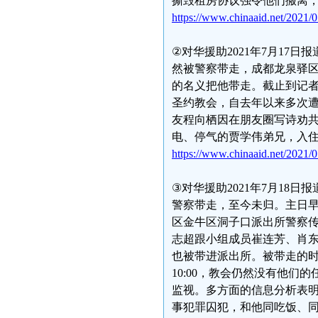
撕毁租房协议强令他们搬离
https://www.chinaaid.net/2021/0
②对华援助2021年7月17日
然被警察带走，成都龙泉驿
的名义把他带走。截止到记
圣约教会，自去年以来多次遭
友程向栖因在朋友圈写诗劝共
电、停气的贾学伟弟兄，入
https://www.chinaaid.net/2021/0
③对华援助2021年7月18日
警察带走，至今未归。主日早
区金牛区洞子口派出所警察
志超跟小组成员崔连芳、肖
也被带进派出所。被带走的时
10:00，教会仍然没有他
监视。多方面的信息分析表
事犯罪囚犯，和他同吃饭、