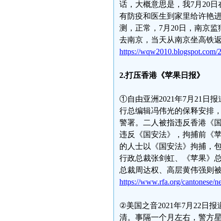
话，大概意思是，我7月20
有防疫和医生到家里给许艳进行
测，正常，7月20日，南京
去南京，当天从南京坐高铁
https://wqw2010.blogspot.com/
2.打压香港《苹果日报》
①自由亚洲2021年7月2
行总编辑冯伟光的保释安排，
警署。二人被指违反香港《
违反《国安法》，拘捕前《苹
的人士以《国安法》拘捕，
行政总裁张剑虹、《苹果》
总裁周达权、高层黄伟强则
https://www.rfa.org/cantonese
②美国之音2021年7月22
清。事隔一个月左右，警方星