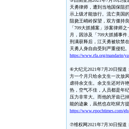
⑤自由亚洲2021年7月16
天勇律师，遭到当地国保阻
示上级才能放行。流亡美国
阻挠王峭岭探望，双方僵持
「709大抓捕案」涉案律师之
月，因涉及「709大抓捕事
刑满获释后，江天勇被软禁在
天勇人身自由受到严重侵犯
https://www.rfa.org/mandarin/y
⑥大纪元2021年7月20日
方一个月只给余文生一次放
虐待余文生。余文生还对许
热，空气不佳，人员都是年
压力非常大。而他的牙齿已
能的迹象，虽然也在吃狱方
https://www.epochtimes.com/gb
⑦维权网2021年7月30日报