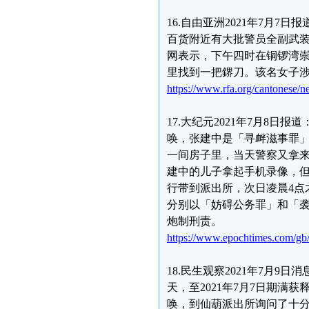
16.自由亚洲2021年7月
百货附近有大批警员全副武装戒
网表示，下午四时在铜锣湾崇
里找到一把鎅刀。该名女子
https://www.rfa.org/cantonese
17.大纪元2021年7月8
唤，张建中是「寻衅滋事罪
一间房子里，当天警察又拿
建中的儿子拿起手机录像，
行带到派出所，次日凌晨4点
分别以「妨碍公务罪」和「
炮制刑责。
https://www.epochtimes.com/gb
18.民生观察2021年7月9
天，至2021年7月7日期满获
唤，到仙葫派出所询问了十