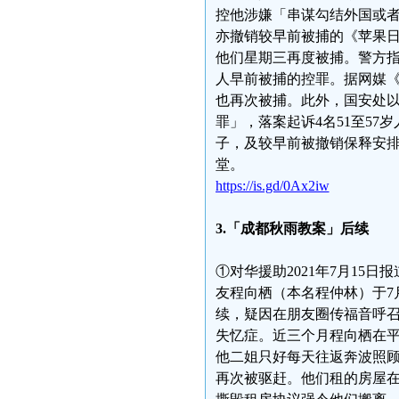
控他涉嫌「串谋勾结外国或
亦撤销较早前被捕的《苹果
他们星期三再度被捕。警方
人早前被捕的控罪。据网媒
也再次被捕。此外，国安处以
罪」，落案起诉4名51至5
子，及较早前被撤销保释安排的
堂。
https://is.gd/0Ax2iw
3.「成都秋雨教案」后续
①对华援助2021年7月15日
友程向栖（本名程仲林）于7
续，疑因在朋友圈传福音呼召
失忆症。近三个月程向栖在
他二姐只好每天往返奔波照顾父
再次被驱赶。他们租的房屋