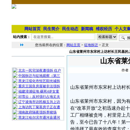
网站首页
民生简介
民生动态
新闻稿
维权经历
个人文
站内搜索：
您当前所在的位置：
网站主页
>
征地拆迁
> 正文
山东省莱州市东宋村上访村长王民基的
相 关 文 章
山东省莱
最 新 热 门
作者：
北京一民宅深夜遭强拆 住户
中国拆迁与征地观察（第三
黑龙江绥化市恒艺阳光城拆
重庆王国良房屋被非法强拆
山东省莱州市东宋村上访村
福建漳浦征地 碾死4岁女童
邱雪云：反对强行占地丈夫
山东省莱州市东宋村，因为
辽宁凌海市访民杨玉兴上访
上海访民丁菊英房子正在遭
在“改革开放”之初迅速办起
湖南政府隔夜强拆养猪场
工厂相继被贪垮，村里背上
黑龙江哈尔滨市通河县通河
告，至今已告了十八年！第
随 机 推 荐
他选择了最有效的查腐方式