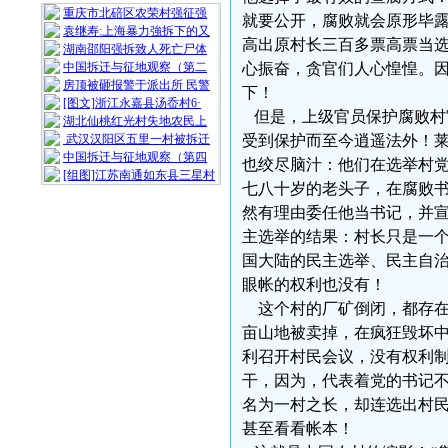
重庆市北碚区农荣村强征强
就要公开，腐败就会原形毕
袁继寿:上海暴力強拆下的又
高出原村长三百多票高票当
湖南邵阳强拆致人死亡尸体
中国拆迁与征地观察（第二
心振奋，贪官们人心惶惶。
房顶被砸报警于派出所 民警
下！
[图文]浙江永嘉县汤岙村6·
但是，上级官员保护腐败村
湖北仙桃红光村失地农民上
武汉汉阳区五里一村被拆迁
受到保护而至今逍遥法外！
中国拆迁与征地观察（第四
也绞尽脑汁：他们在选举村
[组图]江苏南通如东县三星村
七八十岁的老头子，在腐败
然有理由委任他当书记，并
主选举的结果：村长只是一
国大陆的民主选举、民主自
眼帐的权利也没有！
这个村的厂矿倒闭，都存在
亩山地被卖掉，在疯狂毁坏
利召开村民会议，没有权利
干，因为，代表着党的书记
名为一村之长，却连选出村
甚至看看帐本！