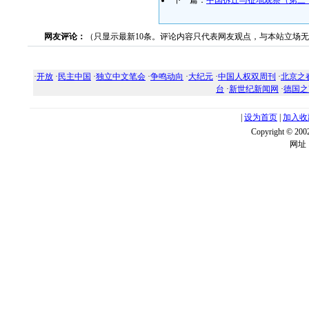
下一篇：
中国拆迁与征地观察（第三
网友评论：
（只显示最新10条。评论内容只代表网友观点，与本站立场
·
开放
·
民主中国
·
独立中文笔会
·
争鸣动向
·
大纪元
·
中国人权双周刊
·
北京之
台
·
新世纪新闻网
·
德国之
|
设为首页
|
加入收
Copyright ©
网址：w