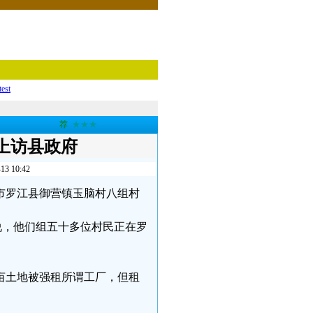
test
荐
★★★
上访县政府
10:42
阳市罗江县御营镇玉脑村八组村
说，他们组五十多位村民正在罗
亩土地被强租所谓工厂，但租