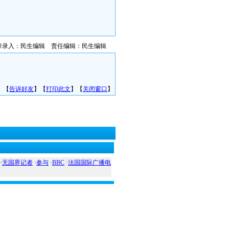
章录入：民生编辑 责任编辑：民生编辑
】【
告诉好友
】【
打印此文
】【
关闭窗口
】
·
无国界记者
·
参与
·
BBC
·
法国国际广播电