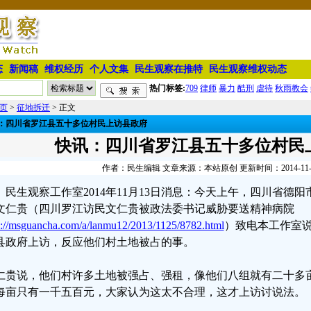
态
新闻稿
维权经历
个人文集
民生观察在推特
民生观察维权动态
热门标签:
709
律师
暴力
酷刑
虐待
秋雨教会
页
>
征地拆迁
> 正文
：四川省罗江县五十多位村民上访县政府
快讯：四川省罗江县五十多位村民
作者：民生编辑 文章来源：本站原创 更新时间：2014-11-13 
民生观察工作室2014年11月13日消息：今天上午，四川省德
文仁贵（四川罗江访民文仁贵被政法委书记威胁要送精神病院
p://msguancha.com/a/lanmu12/2013/1125/8782.html
）致电本工作室
县政府上访，反应他们村土地被占的事。
仁贵说，他们村许多土地被强占、强租，像他们八组就有二十多
每亩只有一千五百元，大家认为这太不合理，这才上访讨说法。