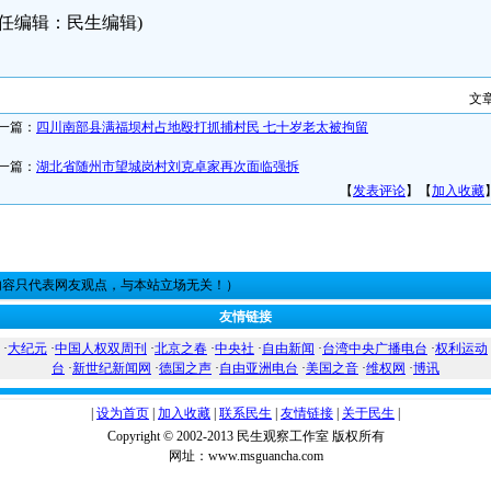
责任编辑：民生编辑)
文
一篇：
四川南部县满福坝村占地殴打抓捕村民 七十岁老太被拘留
一篇：
湖北省随州市望城岗村刘克卓家再次面临强拆
【
发表评论
】【
加入收藏
内容只代表网友观点，与本站立场无关！）
友情链接
·
大纪元
·
中国人权双周刊
·
北京之春
·
中央社
·
自由新闻
·
台湾中央广播电台
·
权利运动
台
·
新世纪新闻网
·
德国之声
·
自由亚洲电台
·
美国之音
·
维权网
·
博讯
|
设为首页
|
加入收藏
|
联系民生
|
友情链接
|
关于民生
|
Copyright © 2002-2013 民生观察工作室 版权所有
网址：www.msguancha.com