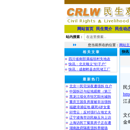
网站首页
民生简介
民生动
站内搜索：
您当前所在的位置：
网站主
快讯
相 关 文 章
四川省南部满福坝村失地农
快讯：北京顺义“钉子户”
快讯：成都郫县农民堵工厂
最 新 热 门
北京一民宅深夜遭强拆 住户
民
中国拆迁与征地观察（第三
htt
黑龙江绥化市恒艺阳光城拆
江
重庆王国良房屋被非法强拆
福建漳浦征地 碾死4岁女童
邱雪云：反对强行占地丈夫
文
辽宁凌海市访民杨玉兴上访
金
上海访民丁菊英房子正在遭
湖南政府隔夜强拆养猪场