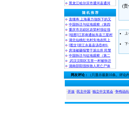
黑龙江哈尔滨市通河县通河
(
随 机 推 荐
袁继寿:上海暴力強拆下的又
中国拆迁与征地观察（第四
重庆市北碚区农荣村强征强
上
[组图]江苏南通如东县三星村
湖北仙桃红光村失地农民上
下
[图文]浙江永嘉县汤岙村6·
房顶被砸报警于派出所 民警
中国拆迁与征地观察（第二
武汉汉阳区五里一村被拆迁
湖南邵阳强拆致人死亡尸体
网友评论：
（只显示最新10条。评论
·
开放
·
民主中国
·
独立中文笔会
·
争鸣动向