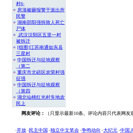
村6·
房顶被砸报警于派出所
民警
湖南邵阳强拆致人死亡
尸体
武汉汉阳区五里一村
被拆迁
[组图]江苏南通如东县
三星村
中国拆迁与征地观察
（第二
重庆市北碚区农荣村强
征强
中国拆迁与征地观察
（第四
湖北仙桃红光村失地农
民上
网友评论：
（只显示最新10条。评论内容只代表网友
·
开放
·
民主中国
·
独立中文笔会
·
争鸣动向
·
大纪元
·
中国