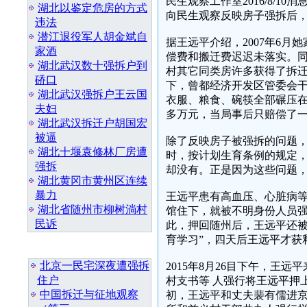
民生观察工作室2016/8/
湖北以鉴定危房的方式
向民生观察反映房子强拆后
违法
潜江退役军人胡金斌自
据王远平介绍，2007年6
家酒
偿费和搬迁费迟迟未落实。同
湖北武汉数十强拆户到
村其它同类房许多获得了拆迁
硚口
下，曾都经济开发区管委会
湖北武汉强拆户王云国
衣服、粮食、碗筷全部碾压
夫妇
多万元，当局事后只赔偿了
湖北武汉拆迁户胡国宏
被逼
除了反映房子被强拆的问题
湖北十堰袁修林厂房遭
时，按计划生育条例的规定
强拆
却没有。正是因为这些问题
湖北黄冈市黄州区连续
暴力
王远平患有高血压、心脏病等
湖北省随州市柳树淌村
馆住下，就被不明身份人员
民诉
此，押回随州后，王远平还被
育学习”，四天后王远平才获
最 新 热 门
北京一民宅深夜遭强拆
2015年8月26目下午，
住户
村支书等 人强行将王远平押
中国拆迁与征地观察
初，王远平和丈夫裴有儒进