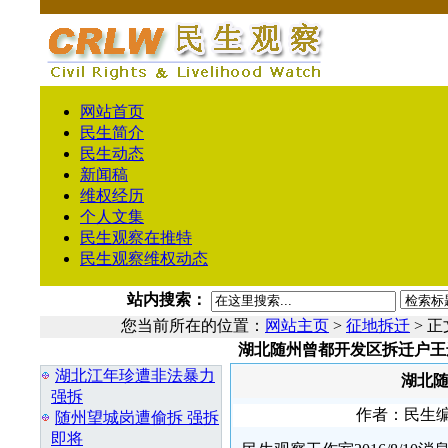
网站首页
民生简介
民生动态
新闻稿
维权经历
个人文集
民生观察在推特
民生观察维权动态
站内搜索：
您当前所在的位置：
网站主页
>
征地拆迁
> 正
湖北随州曾都开发区拆迁户王
相 关 文 章
湖北江年珍遭非法暴力
湖北
强拆
作者：民生编辑
随州望城岗遭偷拆 强拆
即将