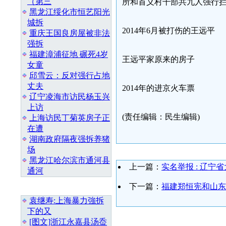
（第三
所和首义村干部共九人强行
黑龙江绥化市恒艺阳光
城拆
2014年6月被打伤的王远平
重庆王国良房屋被非法
强拆
福建漳浦征地 碾死4岁
王远平家原来的房子
女童
邱雪云：反对强行占地
丈夫
2014年的进京火车票
辽宁凌海市访民杨玉兴
上访
(责任编辑：民生编辑)
上海访民丁菊英房子正
在遭
湖南政府隔夜强拆养猪
场
黑龙江哈尔滨市通河县
上一篇：
实名举报 : 辽
通河
下一篇：
福建郑恒宪和山东
随 机 推 荐
袁继寿:上海暴力強拆
下的又
[图文]浙江永嘉县汤岙