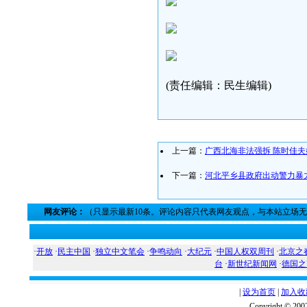
(责任编辑：民生编辑)
上一篇：
广西北海非法强拆 陈时佳
下一篇：
河北平乡县政府出动警力暴
网友评论：
（只显示最新10条。评论内容只代表网友观点，与本站立场
·
开放
·
民主中国
·
独立中文笔会
·
争鸣动向
·
大纪元
·
中国人权双周刊
·
北京之
台
·
新世纪新闻网
·
德国之
|
设为首页
|
加入收
Copyright ©