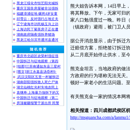
黑龙江绥化市恒艺阳光城拆
熊大姐告诉本网，14日早上
重庆王国良房屋被非法强拆
将其释放。下午，无家可归
福建漳浦征地 碾死4岁女童
邱雪云：反对强行占地丈夫
家八口勉强度过一晚。昨日（
辽宁凌海市访民杨玉兴上访
（镇政府）避雨，被门卫人
上海访民丁菊英房子正在遭
湖南政府隔夜强拆养猪场
黑龙江哈尔滨市通河县通河
据公开消息显示，由于拆迁
迁赔偿方案，拒绝签订拆迁
随 机 推 荐
从二月底开始停止供水，至
重庆市北碚区农荣村强征强
中国拆迁与征地观察（第四
[组图]江苏南通如东县三星村
熊克金坦言，当地政府的做法
[图文]浙江永嘉县汤岙村6·
方政府的行为堪称无法无天
武汉汉阳区五里一村被拆迁
湖南邵阳强拆致人死亡尸体
顿好一家老小的生活问题。
湖北仙桃红光村失地农民上
袁继寿:上海暴力強拆下的又
有关熊克金一家的情况本网
中国拆迁与征地观察（第二
房顶被砸报警于派出所 民警
相关报道：四川成都武侯区
http://msguancha.com/a/lanmu1