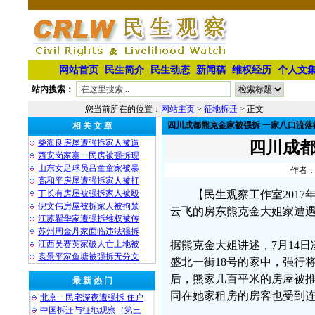
网站首页
民生简介
民生动态
新闻稿
维权经历
个人文
站内搜索：
您当前所在的位置：
网站主页
>
征地拆迁
> 正文
四川成都熊克金家被强拆 一家八口流落
相 关 文 章
柴海良房屋遭强拆家人被逼
四川成都
西安岗家寨一民房被强拆现
山东女足球员吕童童家被暴
作者：
高和平房屋遭强拆家人被打
丁长有房屋被强拆家人被殴
【民生观察工作室2017
倪文伟房屋被拆家人被拘禁
云飞的房东熊克金大姐家遭
江苏瞿华家遭强拆维权被传
苏州周金丹家面临违法强拆
江西吴赛英家破人亡土地被
据熊克金大姐讲述，7月14
袁景平家鱼塘被强拆无分文
盛北一街18号的家中，强行
后，熊家几百平米的房屋被
最 新 热 门
同在她家租房的房客也受到
北京一民宅深夜遭强拆 住户
中国拆迁与征地观察（第三