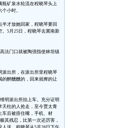
满瓶矿泉水轮流在程晓琴头上
六个小时。
0点半才放她回家，程晓琴要回
。5月25日，程晓琴去冀南新
。
北省高法门口就被陶强指使林坦镇
明派出所，在派出所里程晓琴
山喝的醉醺醺的，回来就撵的让
庄维明派出所抬上车。充分证明
李天柱的人抢走，至今贾太青
上车后被捂住嘴，手机、材
段极其残忍，比第一次还厉害，
人送。程晓琴从5月28日下午