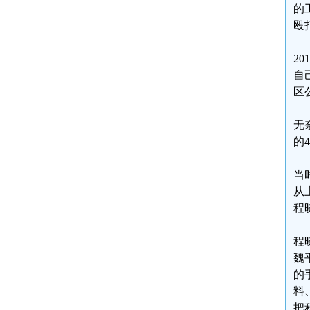
的
殴
2
自
区
无
的
当
从
程
程
魏
的
料
把