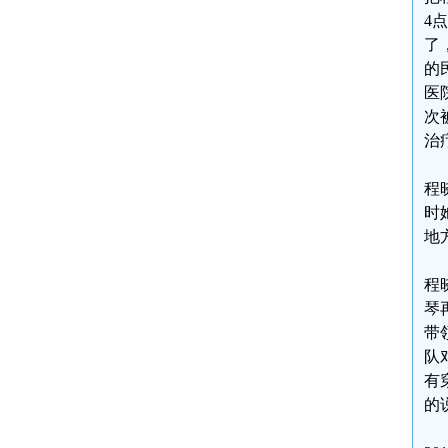
4
了
的
医
次
治
程
时
地
程
琴
带
队
有
的