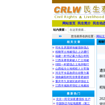
网站首页
民生简介
民生动
站内搜索：
您当前所在的位置：
网站主
程晓
相 关 文 章
司长生房屋耕地被强拆强占
程晓琴土地被强占上访遭打
福建一村书记暴力强占村民
江西吴赛英家破人亡土地被
绵阳一村霸强占土地并殴打
山西临汾土地维权人士常珈
遭
河北平乡县政府出动警力暴
林
湖南麻阳村民张青香婆媳捍
重庆市九龙坡区政府强征土
江西丰城政府强征土地雇凶
程
最 新 热 门
2
北京一民宅深夜遭强拆 住户
中国拆迁与征地观察（第三
管