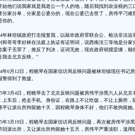
开始他们说我家就是我老公一个人的地，随后我找到农业税的三
要分家分单，分家是公婆分的，现在公婆已去世了，房伟平刁难
是你的。
014年林坦镇政府打击报复我，以敲诈政府罪联合公、检法非法
利和哥哥李好林在法庭上执证有证明词，说西南洼三等地是分家
你案子无罪了，推反了判决，证词无效，现在政府胡搅蛮缠，颠
让我去北京反映。”
024年6月12日，程晓琴在国家信访局反映问题被林坦镇现任书
报警得到了救援。
025年3月4日，程晓琴去了北京反映问题被房伟平涉黑六人从北
，上车后，抢走手机、身份证，在路上不让吃饭，不让上厕所，
伟平让派出所拘留她十天，因程晓琴身体不好，他们不敢拘留她
025年3月19日，程晓琴去国家信访局反映问题，再次被房伟平
带回派出所，又让派出所拘留她十五天，房伟平严重渎职，滥用