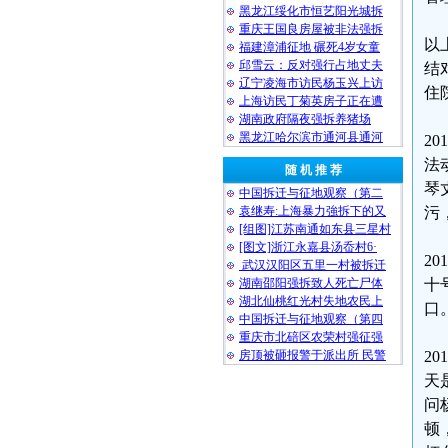
黑龙江绥化市恒艺阳光城拆
重庆王国良房屋被非法强拆
以
福建漳浦征地 碾死4岁女童
邱雪云：反对强行占地丈夫
结
辽宁凌海市访民杨玉兴上访
住
上海访民丁菊英房子正在遭
湖南政府隔夜强拆养猪场
黑龙江哈尔滨市通河县通河
2
法
随 机 推 荐
琴
中国拆迁与征地观察（第二
袁继寿:上海暴力強拆下的又
污
[组图]江苏南通如东县三星村
[图文]浙江永嘉县汤岙村6·
2
武汉汉阳区五里一村被拆迁
湖南邵阳强拆致人死亡尸体
十
湖北仙桃红光村失地农民上
口
中国拆迁与征地观察（第四
重庆市北碚区农荣村强征强
房顶被砸报警于派出所 民警
2
天
问
顿