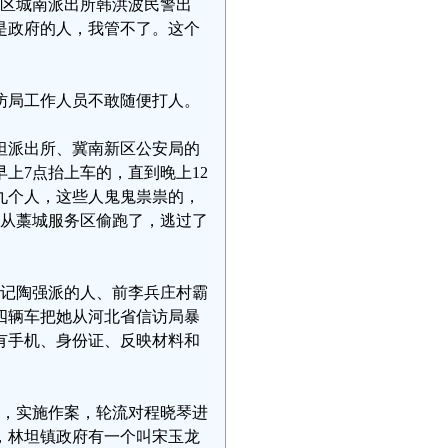
新区城南派出所韩洪波民警出
是政府的人，我管不了。这个
访局工作人员不敢随便打人。
林坦派出所、冀南新区公安局的
上7点抬上车的，直到晚上12
九个人，这些人鬼鬼祟祟的，
琴从藁城服务区偷跑了，逃过了
任书记陶强派的人、前李兵庄村霸
四辆车把她从河北省信访局暴
有手机、身份证、反映材料和
方，实施作案，轮流对程晓琴进
，林坦镇政府有一个叫宋玉龙