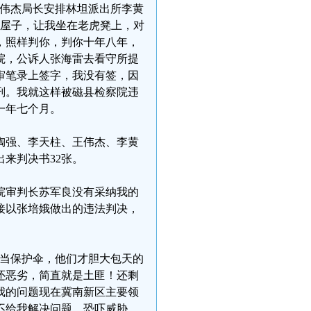
王伟杰局长安排林坦派出所李黄
的屋子，让我坐在老虎凳上，对
，照样判你，判你十年八年，
院，公诉人张海雷去看守所提
审笔录上签字，我没有签，因
刑。我就这样被磁县检察院违
一年七个月。
陶强、李天柱、王伟杰、李黄
来判决书32张。
院审判长苏军良没有采纳我的
接以张培娥做出的违法判决，
充当保护伞，他们才胆大包天的
还恶劣，简直就是土匪！还剩
，我的问题现在冀南新区主要领
不给我解决问题，恐吓威胁，