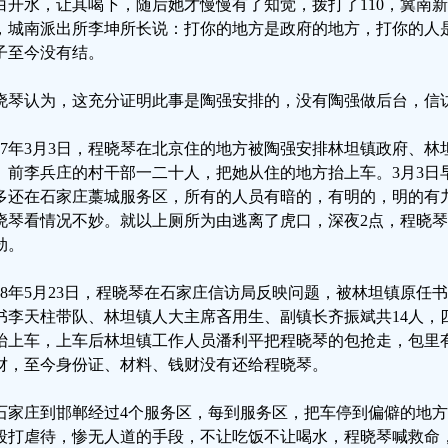
白开水，让其喝下，随后她才慢慢有了知觉，拨打了110，冀南
，城南派出所李坤所长说：打你的地方是政府的地方，打你的人
子至今没有结。
晓琴认为，这充分证明此事是陶强安排的，没有陶强做后台，信
017年3月3日，程晓琴在北京住的地方被陶强安排林坦镇政府、
、前李兵庄的村干部一二十人，把她从住的地方抬上车。3月3日早
多还在石家庄藁城服务区，所有的人员有暗的，有明的，明的有
晓琴看情况不妙。就以上厕所为由逃离了虎口，深夜2点，程晓
劫。
018年5月23日，程晓琴在石家庄信访局反映问题，被林坦镇原
书李天柱带队、林坦镇人大主席吝用生、副镇长齐振斌共14人，
抬上车，上车后林坦镇工作人员潘利平把程晓琴的包抢走，包里
财，至今身份证、材料、钱财没有还给程晓琴。
石家庄到邯郸经过4个服务区，每到服务区，把车停到偏僻的地
殴打虐待，惨无人道的手段，不让吃饭不让喝水，程晓琴喊救命