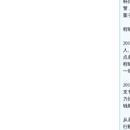
杯
警
案
程
2
人
点
程
一
2
支
力
钱
从
行