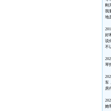
刚
我
地
2
好
说
不
2
琴
2
车
房
2
她