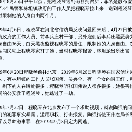
018年8月25日中午12点，把程晓琴送到磁县拘留所，罪名是散布
了3个民警和林坦镇政府的工作人员把程晓琴拉出来，送到程晓琴
时限制她的人身自由两个月。
019年4月6日，程晓琴在河北省信访局反映问题回来后，4月27
镇政府的工作人员、前李兵庄村干部，另外雇佣后李兵庄黑恶势
身自由36天，白天黑夜监视程晓琴的居住，限制她的人身自由。
私闯民宅上程晓琴家打了她，当时程晓琴报警，林坦派出所出警
题。
019年6月20日程晓琴前往北京，2019年6月26日程晓琴在国家
人，有林坦镇的工作人员张国伟、吴兴全、有一个女的叫王红，
，剩下的人在暗处很多，程晓琴听张国伟说人很多很多，她很害怕
局的公安救了程晓琴，她逃过了一劫。
019年7月22日，程晓琴在北京发布了一个求助视频，就说陶强
们的犯罪事实暴露，滥用职权、打击报复。陶强指使王伟杰局长
琴以寻衅滋事罪，在2019年9月8日定为网逃。