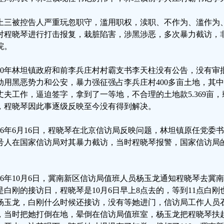
上三被控告人严重玩忽职守，滥用职权，渎职、不作为、滥作为
对程晓琴进行打击报复，栽脏陷害，涉黑涉恶，多次暴力截访，
院。
010年林坦镇政府和前李兵庄村村霸支书李天柱没有公告，没有
动用黑恶势力和公安，暴力强征强占李兵庄村400多亩土地，其中
丈夫工作，逼迫签字，拿到了一等地，不合理的土地款5.369亩
，程晓琴因此事逐级反映至今没有得到解决。
016年6月16日，程晓琴在北京信访局反映问题，林坦镇原任党
号人在国家信访局对其暴力截访，当时程晓琴报警，国家信访局
。
016年10月6日，冀南新区信访局值班人员杨玉龙通知程晓琴去
是白刚的接访日，程晓琴是10月6日早上8点去的，等到11点白
杨玉龙，白刚什么时候还接访，没有等她进门，信访局工作人员
，当时把她打倒在地，晕倒在信访局值班室，杨玉龙把程晓琴扶