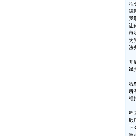
程
斌
我
让
审
为
法
开
斌
我
所
维
程
欺
下
导