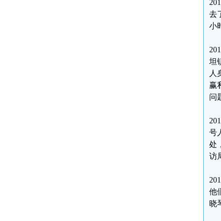
2
去
小
2
坦
人
赢
问
2
号
处
访
2
他
晓