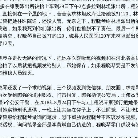
点多在维明派出所被抬上车到29日下午2点多拉到林坦派出所，
，直接倒在一个屋的地下，苦苦哀求林坦政府让给她拨打120，
民警把她往医院送，还没人管。无奈之下，程晓琴给林坦派出所
院送，如果我死到你们派出所，你们也推脱不了责任。最后一个
被清空，程晓琴自己拨打的120，磁县人民医院120车来林坦派
疗12天。
晓琴在走投无路的情况下，把她在医院吸氧的视频和在河北省高
她拍了以后就把视频发给别人，帮她保存，如果程晓琴要是不发
方维稳人员毁灭。
晓琴还发了一个求助视频，三个视频发到微信群、朋友圈，求领
再次受到陶强的滥用职权、打击报复，陶强指使公安局，王伟杰
领6个公安干警，在2018年8月24日下午4点上程晓琴家强行把
对她实施刑讯逼供，一晚上让其坐在凳子上，不让睡觉、不让吃
穿警服给程晓琴做询问笔录，恐吓威胁说程晓琴不应该发布视频
说话权，询问笔录全部是李黄斌自己伪造的，程晓琴零口供没有