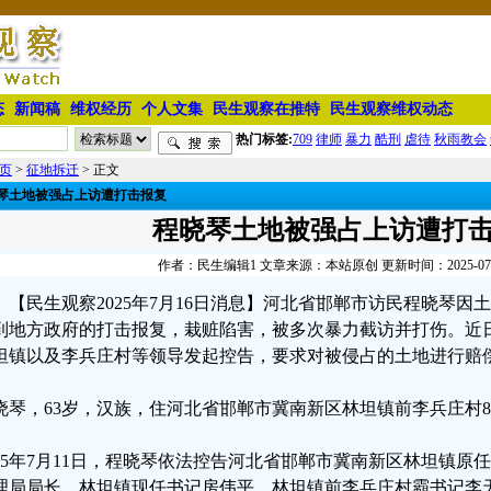
态
新闻稿
维权经历
个人文集
民生观察在推特
民生观察维权动态
热门标签:
709
律师
暴力
酷刑
虐待
秋雨教会
页
>
征地拆迁
> 正文
琴土地被强占上访遭打击报复
程晓琴土地被强占上访遭打
作者：民生编辑1 文章来源：本站原创 更新时间：2025-07-16
【民生观察2025年7月16日消息】河北省邯郸市访民程晓琴因
到地方政府的打击报复，栽赃陷害，被多次暴力截访并打伤。近
坦镇以及李兵庄村等领导发起控告，要求对被侵占的土地进行赔
晓琴，63岁，汉族，住河北省邯郸市冀南新区林坦镇前李兵庄村8
025年7月11日，程晓琴依法控告河北省邯郸市冀南新区林坦镇
理局局长，林坦镇现任书记房伟平，林坦镇前李兵庄村霸书记李