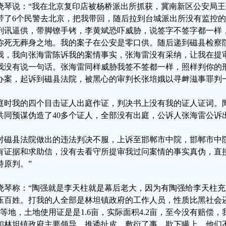
晓琴说：“我在北京复印店被杨桥派出所抓获，冀南新区公安局
带了6个民警去北京，把我带回，随后拉到台城派出所没有监控
刑讯逼供，带脚镣手铐，李黄斌恐吓威胁，说签字不签字都一样
你死无葬身之地。我的案子在公安是零口供。随后递到磁县检察
我，我向张海雷陈诉我的案情事实，张海雷没有采纳，让我在提
我没有说一句话。张海雷同样威胁我签不签都一样，照样判你的
办案，起诉到磁县法院，被黑心的审判长张培娥以寻衅滋事罪判
庭时我的四个目击证人出庭作证，判决书上没有我的证人证词。
共同预谋伪造了40多个证人，全部没有出庭，公诉人张海雷公诉出
对磁县法院做出的违法判决不服，上诉至邯郸市中院，邯郸市中
有证据和求助信，没有去看守所提审我过问案情的事实真伪，直
持原判。”
晓琴称：“陶强就是李天柱就是幕后老大，因为有陶强给李天柱
压百姓。打我的人全部是林坦镇政府的工作人员，性质比黑社会
3等地，土地使用证是是1.6亩，实际面积4.2亩，至今没有赔偿
和林坦镇政府主要领导，推诿扯皮，敷衍了事，欺下瞒上，他们