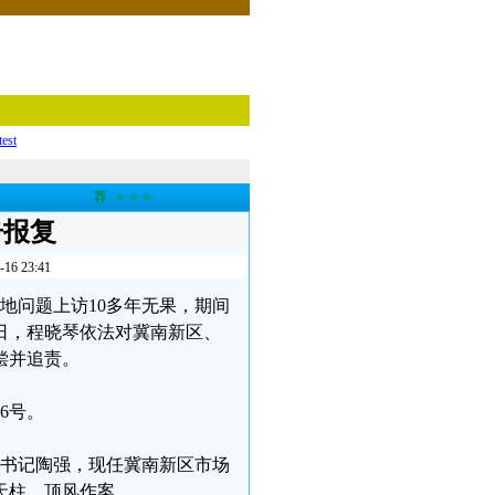
test
荐
★★★
击报复
 23:41
土地问题上访10多年无果，期间
日，程晓琴依法对冀南新区、
偿并追责。
6号。
原任书记陶强，现任冀南新区市场
天柱，顶风作案。