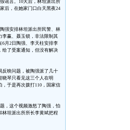
虚假谣言。10天后，林坦派出所
家后，在她家门口白天黑夜24
日被陶强安排林坦派出所民警、林
力李赢、聂玉锁，非法限制其
在6月2日陶强、李天柱安排李
，给了受案通知，但没有解决
信访局反映问题，被陶强派了几十
程晓琴只看见这三个人在明
，于是再次拨打110，国家信
的问题，这个视频激怒了陶强，怕
和林坦派出所所长李黄斌把程