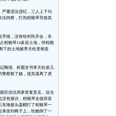
、严重违法违纪，三人上下勾
非法拘禁，打伤程晓琴导致其
审批手续，没有给村民开会，非
占程晓琴14多亩土地，停程晓
，剩下的土地被李天柱变相贪
委书记陶强、村霸支书李天柱派几
的警察救了她，使其逃离了虎
冀南新区信访局拿答复意见，说当
刚也没有接访，程晓琴去值班室
石东海披头盖帽打了程晓琴一
起来坐到椅子上，给她倒了一