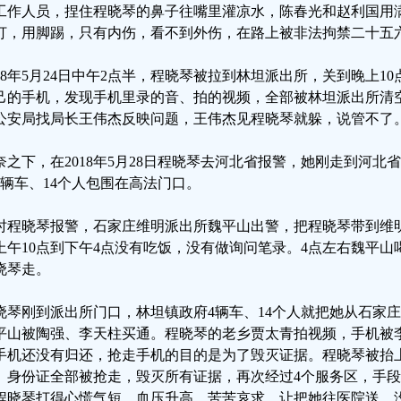
工作人员，捏住程晓琴的鼻子往嘴里灌凉水，陈春光和赵利国用
打，用脚踢，只有内伤，看不到外伤，在路上被非法拘禁二十五
018年5月24日中午2点半，程晓琴被拉到林坦派出所，关到晚上1
己的手机，发现手机里录的音、拍的视频，全部被林坦派出所清空
公安局找局长王伟杰反映问题，王伟杰见程晓琴就躲，说管不了
奈之下，在2018年5月28日程晓琴去河北省报警，她刚走到河
4辆车、14个人包围在高法门口。
时程晓琴报警，石家庄维明派出所魏平山出警，把程晓琴带到维
上午10点到下午4点没有吃饭，没有做询问笔录。4点左右魏平
晓琴走。
晓琴刚到派出所门口，林坦镇政府4辆车、14个人就把她从石家
平山被陶强、李天柱买通。程晓琴的老乡贾太青拍视频，手机被
手机还没有归还，抢走手机的目的是为了毁灭证据。程晓琴被抬
、身份证全部被抢走，毁灭所有证据，再次经过4个服务区，手
程晓琴打得心慌气短、血压升高，苦苦哀求，让把她往医院送，没