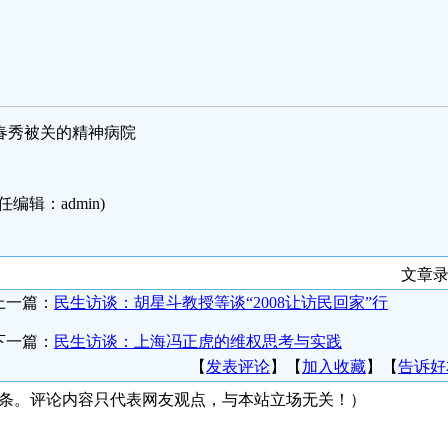
春秀被关的精神病院
任编辑：admin)
文章录
上一篇：
民生访谈：胡星斗教授等谈“2008让访民回家”行
下一篇：
民生访谈：上海冯正虎的维权思考与实践
【
发表评论
】【
加入收藏
】【
告诉好
0条。评论内容只代表网友观点，与本站立场无关！）
友情链接