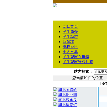
网站首页
民生简介
民生动态
新闻稿
维权经历
个人文集
民生观察在推特
民生观察维权动态
站内搜索：
您当前所在的位置：
[
相 关 文 章
湖北向贤玲
湖北周业明
河北魏永良
湖北徐彩虹