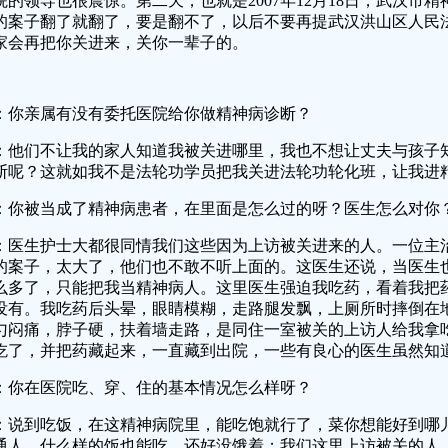
院的领导也很震惊。第二天，也就是2007年12月18日，武汉市
的案子翻了就翻了，要是翻不了，以后不要再提武汉洪山区人民
家会再把你关进来，关你一辈子的。
：你亲属有没有委托医院给你做精神病诊断？
：他们不让我的家人知道我被关进哪里，我也不想让丈夫与孩子
断呢？这就如我不是法轮功学员把我关进法轮功轮化班，让我进
：你被当成了精神病患者，在里面是怎么过的呀？医生怎么对你
：医生护士大都很同情我们这些因为上访被关进来的人。一位主
的案子，太大了，他们也不敢不听上面的。这医生还说，当医生
么多了，只能把我当精神病人。这里医生强迫我吃药，看着我把
没有。我吃药后头晕，眼睛模糊，走路腿发飘，上厕所时摔倒在
勺闷痛，脖子硬，扶着墙走路，是同住一室被关的上访人给我拿
吃了，并把药藏起来，一直藏到出院，一些有良心的医生虽然知
：你在医院吃、穿、住的基本情况怎么样呀？
：说到吃饭，在这精神病院里，能吃饱就行了，菜你想能好到哪
通人，什么样的饭也能吃，还好没饿着；我们这里上访被关的人