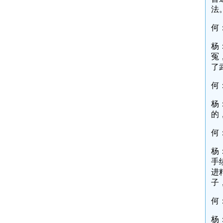
法
何
杨
冤
了
何
杨
的
何
杨
手
进
子
何
杨