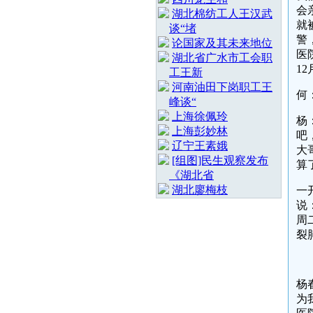
会
湖北棉纺工人王汉武
就
谈“堵
警
论国家及其未来地位
医
湖北省广水市工会职
1
工王新
河南油田下岗职工王
何
峰谈“
上海徐佩玲
杨
上海彭妙林⁩
吧
辽宁王素娥
大
[组图]民生观察发布
算
《湖北省
湖北廖梅枝
一
说
周
裂
杨
为