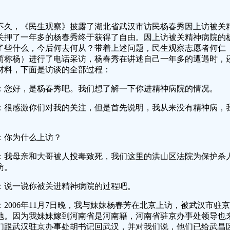
不久，《民生观察》披露了湖北省武汉市访民杨春秀因上访被关
关押了一年多的杨春秀终于获得了自由。因上访被关精神病院的
了些什么，今后何去何从？带着上述问题，民生观察志愿者何仁
简称杨）进行了电话采访，杨春秀在讲述自己一年多的遭遇时，
材料，下面是访谈的全部过程：
：您好，是杨春秀吧。我们想了解一下你进精神病院的情况。
：很感激你们对我的关注，但是首先说明，我从来没有精神病，
。
：你为什么上访？
：我母亲和大哥被人投毒致死，我们这里的洪山区法院为保护杀
访。
：说一说你被关进精神病院的过程吧。
：2006年11月7日晚，我与妹妹杨春芳在北京上访，被武汉市
地。因为我妹妹嫁到河南省是河南籍，河南省驻京办事处领导也
们跟武汉驻京办事处胡书记回武汉，并对我们说，他们已给武昌