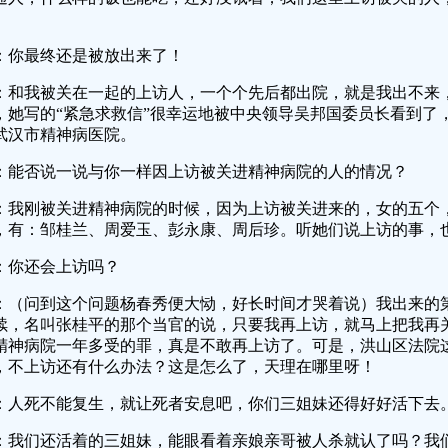
。
：你最终还是被放出来了！
：和我被关在一起的上访人，一个个先后都出院，就是我出不来
，她写的“紧急求救信”很幸运地被中央领导吴邦国委员长看到了
武汉市精神病医院。
：能否说一说与你一样因上访被关进精神病院的人的情况？
：我刚被关进精神病院的时候，因为上访被关进来的，女的五个
，有：邹桂兰、周爱玉、彭永康、周后珍。听她们说上访的事，
：你还会上访吗？
：（问到这个问题杨春秀便大恸，好长时间才哭着说）我出来的
续，名叫张桂平的那个当官的说，只要我再上访，就马上把我再
精神病院一年多受的罪，真是不敢再上访了。可是，洪山区法院
，不上访还有什么办法？这是怎么了，天理在哪里呀！
：人死不能复生，就让死者安息吧，你们三姐妹还得好好活下去
：我们还活着的三姐妹，能眼看着亲娘亲哥被人杀就认了吗？我