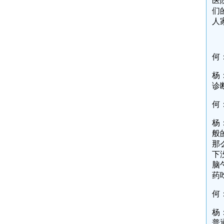
医
们
人
何
杨
诊
何
杨
般
那
下
脑
药
何
杨
普