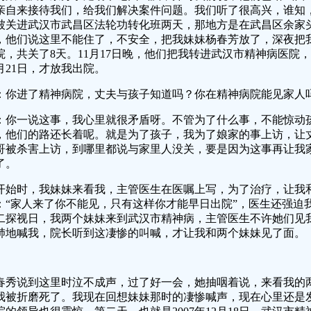
亲自来接待我们，给我们解决案件问题。我们听了很高兴，谁知，
被关进武汉市武昌区法轮功转化班两天，那地方是在武昌区余家头2
，他们说这里不能住了，不安全，把我妹妹杨春芳放了，深夜把
院，共关了8天。11月17日晚，他们把我转进武汉市精神病医院，
2月21日，才放我出院。
：你进了精神病院，丈夫与孩子知道吗？你在精神病院能见家人
：你一说这事，我心里就很矛盾呀。不管为了什么事，不能惊动
，他们的路还长着呢。就是为了孩子，我为了娘家的事上访，让
哥被杀害上访，到哪里都说与家里人没关，要是因为这事再让我
了。
开始时，我妹妹来看我，主管医生在医嘱上写，为了治疗，让我
：“家人来了你不能见，只有这样你才能早日出院”，医生还强迫我
二探视日，我两个妹妹来到武汉市精神病，主管医生不许她们见
肺地喊我，院长听到这凄惨的叫喊，才让我和两个妹妹见了面。
春秀说到这里时泣不成声，过了好一会，她抽咽着说，来看我的
我被折磨死了。我现在回想妹妹那时的凄惨喊声，现在心里还是