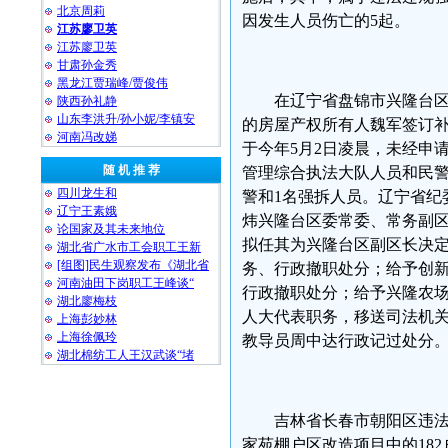
北京周莉
因发生人员伤亡的5起。
江苏廖卫英
江苏廖卫英
甘肃孙金秀
黑龙江贾瑞峰/贾俊伟
在辽宁省盘锦市兴隆台区
陕西孙礼静
山东李洪升/孙小妮/李镇安
的房屋产权所有人魏军签订
河南冯改娣
于今年5月2日凌晨，未经申
随 机 推 荐
管理综合执法大队人员和民警
四川龙生和
警和1名强拆人员。辽宁省纪
辽宁王素娥
炜兴隆台区委常委、常务副
论国家及其未来地位
拟任其为兴隆台区副区长决
湖北省广水市工会职工王新
[组图]民生观察发布《湖北省
务、行政撤职处分；给予创
河南油田下岗职工王峰谈“
行政撤职处分；给予兴隆农
湖北廖梅枝
人大代表职务，移送司法机
上海彭妙林⁩
上海徐佩玲
教导员周中达行政记过处分。
湖北棉纺工人王汉武谈“堵
吉林省长春市朝阳区违
家苑棚户区改造项目中的18