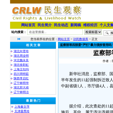
网站首页
民生简介
民生动态
新闻稿
维权经历
个人文
站内搜索：
您当前所在的位置：
网站主页
>
访民数据库
> 正文
监察部等四部委“严打”暴力强拆管用吗
相 关 文 章
湖北向贤玲
监察部
湖北周业明
河北魏永良
作者：民
湖北徐彩虹
上海王扣玛
新华社消息，监察部、
四川周明茹
陕西李启红
半年发生的11起强制拆迁致
辽宁林明华
中副省级1人，市厅级4人，县
湖北郑大靖
⁨辽宁林明洁
最 新 热 门
据介绍，此次查处的11
上海秦文萍
天津毋秀玲
施后，其中，属于违法违规强