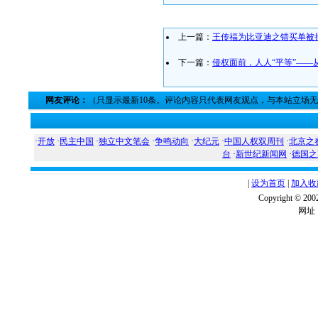
上一篇：
王传福为比亚迪之错买单被
下一篇：
侵权面前，人人“平等”——
网友评论：
（只显示最新10条。评论内容只代表网友观点，与本站立场
·
开放
·
民主中国
·
独立中文笔会
·
争鸣动向
·
大纪元
·
中国人权双周刊
·
北京之
台
·
新世纪新闻网
·
德国之
|
设为首页
|
加入收
Copyright ©
网址：w