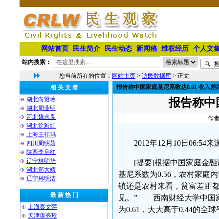
网站首页
民生简介
民生动态
新闻稿
维权经历
个人文
站内搜索：
您当前所在的位置：
网站主页
>
访民数据库
> 正文
报告称中国家庭基尼系数达0.61 收入差
相 关 文 章
湖北向贤玲
报告称中
湖北周业明
河北魏永良
作者
湖北徐彩虹
上海王扣玛
2012年12月10日06:5
四川周明茹
陕西李启红
辽宁林明华
[提要]根据中国家庭金融
湖北郑大靖
基尼系数为0.56，农村家庭
⁨辽宁林明洁
镇还是农村来看，贫富差距都
最 新 热 门
见。” 西南财经大学中国家
上海秦文萍
为0.61，大大高于0.44的全
天津毋秀玲