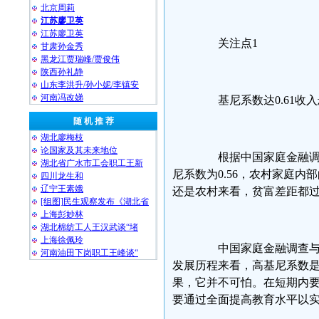
北京周莉
江苏廖卫英
江苏廖卫英
关注点1
甘肃孙金秀
黑龙江贾瑞峰/贾俊伟
陕西孙礼静
山东李洪升/孙小妮/李镇安
河南冯改娣
基尼系数达0.61收入
随 机 推 荐
湖北廖梅枝
论国家及其未来地位
根据中国家庭金融调查数
湖北省广水市工会职工王新
尼系数为0.56，农村家庭内
四川龙生和
辽宁王素娥
还是农村来看，贫富差距都过
[组图]民生观察发布《湖北省
上海彭妙林⁩
湖北棉纺工人王汉武谈“堵
上海徐佩玲
中国家庭金融调查与研
河南油田下岗职工王峰谈“
发展历程来看，高基尼系数
果，它并不可怕。在短期内
要通过全面提高教育水平以