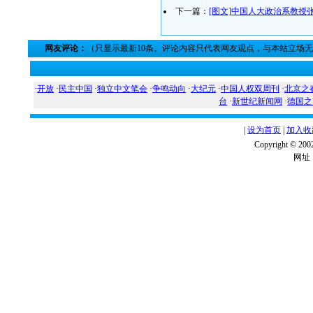
下一篇：
[图文]中国人大政治系教授
网友评论：
（只显示最新10条。评论内容只代表网友观点，与本站立场
·
开放
·
民主中国
·
独立中文笔会
·
争鸣动向
·
大纪元
·
中国人权双周刊
·
北京之
台
·
新世纪新闻网
·
德国之
|
设为首页
|
加入收
Copyright ©
网址：w