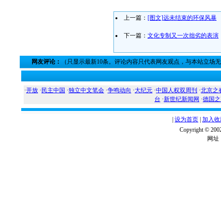
上一篇：
[图文]远未结束的环保风暴
下一篇：
文化专制又一次拙劣的表演
网友评论：
（只显示最新10条。评论内容只代表网友观点，与本站立场
·
开放
·
民主中国
·
独立中文笔会
·
争鸣动向
·
大纪元
·
中国人权双周刊
·
北京之
台
·
新世纪新闻网
·
德国之
|
设为首页
|
加入收
Copyright ©
网址：w