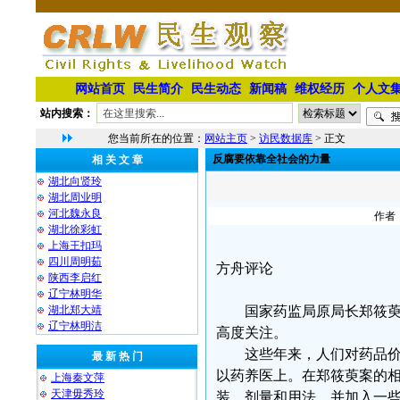
网站首页
民生简介
民生动态
新闻稿
维权经历
个人文
站内搜索：
您当前所在的位置：
网站主页
>
访民数据库
> 正文
反腐要依靠全社会的力量
相 关 文 章
湖北向贤玲
湖北周业明
河北魏永良
作者：
湖北徐彩虹
上海王扣玛
四川周明茹
方舟评论
陕西李启红
辽宁林明华
湖北郑大靖
国家药监局原局长郑筱萸严
⁨辽宁林明洁
高度关注。
这些年来，人们对药品价格
最 新 热 门
以药养医上。在郑筱萸案的
上海秦文萍
天津毋秀玲
装、剂量和用法，并加入一