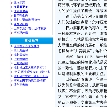
北京周莉
药品审批环节就已经开始。
江苏廖卫英
为的发生提供了机会，导致
江苏廖卫英
甘肃孙金秀
鉴于药品安全对人们健康的
黑龙江贾瑞峰/贾俊伟
人们关注的焦点是：怎样压
陕西孙礼静
权力腐败现象的存在，无非
山东李洪升/孙小妮/李镇安
河南冯改娣
一种基本常识。近几年，随
的机会，也就是压缩权力寻
随 机 推 荐
力寻租空间的努力虽有一般
论国家及其未来地位
四川龙生和
怎样防止“夫贵妻腐”，这种
湖北廖梅枝
固然，每个行业、每一种职
上海徐佩玲
此建立相应的特性化规范是
上海彭妙林⁩
湖北棉纺工人王汉武谈“堵
的一致性，那就是权力失去
[组图]民生观察发布《湖北省
应是遏制腐败的主要着力点
湖北省广水市工会职工王新
以药品监管来说，它是一项
河南油田下岗职工王峰谈“
辽宁王素娥
认为药监审批必要，从而寻
认识并不全面，因为行政审
义、官僚主义等问题，而并
的认证服务，交由第三方去