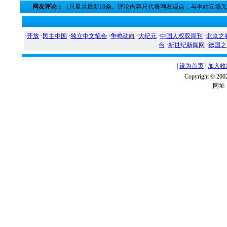
网友评论：
（只显示最新10条。评论内容只代表网友观点，与本站立场
·
开放
·
民主中国
·
独立中文笔会
·
争鸣动向
·
大纪元
·
中国人权双周刊
·
北京之
台
·
新世纪新闻网
·
德国之
|
设为首页
|
加入收
Copyright ©
网址：w