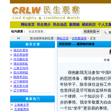
网站首页
民生简介
民生动态
新闻稿
维权经历
个人文
站内搜索：
您当前所在的位置：
网站主页
>
访民数据库
> 正文
维权律师――戴脚镣的舞者
相 关 文 章
湖北向贤玲
湖北周业明
河北魏永良
作者：
湖北徐彩虹
上海王扣玛
很抱歉我无法参加“中国
四川周明茹
陕西李启红
的思想准备，哪里会怕他们
辽宁林明华
年轻学子。除非保住这份工
湖北郑大靖
也觉得还是尽可能在监狱外
⁨辽宁林明洁
一个律师、一个知识分子，
最 新 热 门
步的事情。我非常敬重为自由
上海秦文萍
一个比“坐牢”更容易的事情。
天津毋秀玲