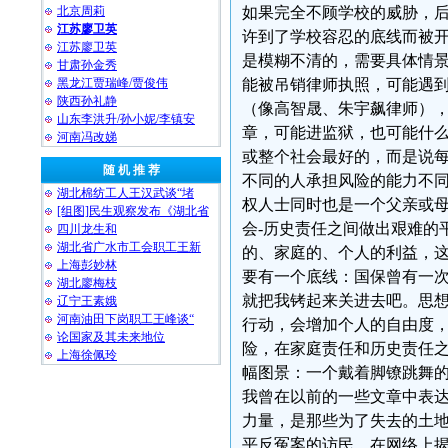
北京周莉
如果完全不顾学校的威胁，
江苏廖卫英
许到了学校容忍的底线而被
江苏廖卫英
是模糊不清的，需要具体情
甘肃孙金秀
黑龙江贾瑞峰/贾俊伟
能被吊销律师执照，可能遇
陕西孙礼静
（像高智晟、朱宇飙律师）
山东李洪升/孙小妮/李镇安
章，可能进监狱，也可能什
河南冯改娣
或整个社会最好的，而是说
随 机 推 荐
不同的人承担风险的能力不
湖北棉纺工人王汉武谈“堵
权人士同时也是一个父亲或
[组图]民生观察发布《湖北省
会-历史责任之间做出艰难的
四川龙生和
湖北省广水市工会职工王新
的、家庭的、个人的利益，
上海彭妙林⁩
要有一个底线：国保曾有一
湖北廖梅枝
就把我铐起来关进去吧。思
辽宁王素娥
河南油田下岗职工王峰谈“
行动，会增加个人的自由度
论国家及其未来地位
险，在家庭责任和历史责任
上海徐佩玲
幅图景：一个戴着脚镣跳舞
我曾在以前的一些文章中表
力量，是那些为了失去的土
平反冤案的访民、在网络上