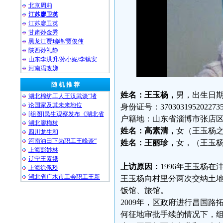
北京周莉
江苏廖卫英
江苏廖卫英
甘肃孙金秀
黑龙江贾瑞峰/贾俊伟
陕西孙礼静
山东李洪升/孙小妮/李镇安
河南冯改娣
随 机 推 荐
姓名：王玉杨，
男，出生日期：
湖北棉纺工人王汉武谈“堵
论国家及其未来地位
身份证号：370303195202273
[组图]民生观察发布《湖北省
户籍地：山东省淄博市张店区
湖北廖梅枝
姓名：高素清，
女（王玉杨
四川龙生和
河南油田下岗职工王峰谈“
姓名：王丽珍，
女，（王玉杨
上海彭妙林⁩
辽宁王素娥
上访原因：
1996年王玉杨
上海徐佩玲
湖北省广水市工会职工王新
王玉杨向村里分两次交纳土地
饭馆、旅馆。
2009年，区政府进行昌国
何征地审批手续的情况下，