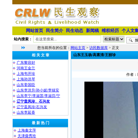
网站首页
民生简介
民生动态
新闻稿
维权经历
个人文
站内搜索：
您当前所在的位置：
网站主页
>
访民数据库
> 正文
山东王玉杨/高素清/王丽珍
相 关 文 章
广东黎容好
河南王金兰
上海韦开珍
作者：民
上海孙洪琴
山东姜国臣
山东李洪升/孙小妮/李镇安
山东李宁/李淑莲/李淑芬/宁
辽宁盖凤珍、石兴友
辽宁盖凤珍/石兴友
山东李延香
最 新 热 门
上海秦文萍
天津毋秀玲