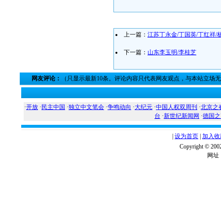
上一篇：
江苏丁永金/丁国英/丁红祥/
下一篇：
山东李玉明/李桂芝
网友评论：
（只显示最新10条。评论内容只代表网友观点，与本站立场
·
开放
·
民主中国
·
独立中文笔会
·
争鸣动向
·
大纪元
·
中国人权双周刊
·
北京之
台
·
新世纪新闻网
·
德国之
|
设为首页
|
加入收
Copyright ©
网址：w