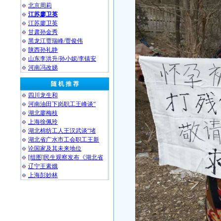
北京周莉
江苏廖卫英
江苏廖卫英
甘肃孙金秀
黑龙江贾瑞峰/贾俊伟
陕西孙礼静
山东李洪升/孙小妮/李镇安
河南冯改娣
随 机 推 荐
四川龙生和
河南油田下岗职工王峰谈“
湖北廖梅枝
上海徐佩玲
湖北棉纺工人王汉武谈“堵
湖北省广水市工会职工王新
论国家及其未来地位
[组图]民生观察发布《湖北省
辽宁王素娥
上海彭妙林⁩