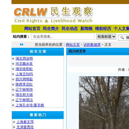
网站首页
民生简介
民生动态
新闻稿
维权经历
个人文
站内搜索：
您当前所在的位置：
网站主页
>
访民数据库
> 正文
四川何艾芩
相 关 文 章
湖北周业明
河北魏永良
湖北徐彩虹
作者：民
上海王扣玛
四川周明茹
陕西李启红
辽宁林明华
湖北郑大靖
⁨辽宁林明洁
上海孔令珍/夏关根
最 新 热 门
上海秦文萍
天津毋秀玲