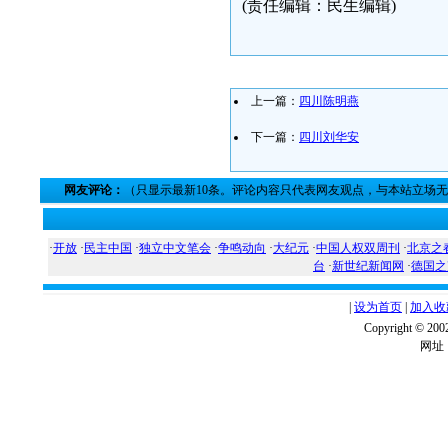
(责任编辑：民生编辑)
上一篇：
四川陈明燕
下一篇：
四川刘华安
网友评论：
（只显示最新10条。评论内容只代表网友观点，与本站立场
·
开放
·
民主中国
·
独立中文笔会
·
争鸣动向
·
大纪元
·
中国人权双周刊
·
北京之
台
·
新世纪新闻网
·
德国之
|
设为首页
|
加入收
Copyright ©
网址：w