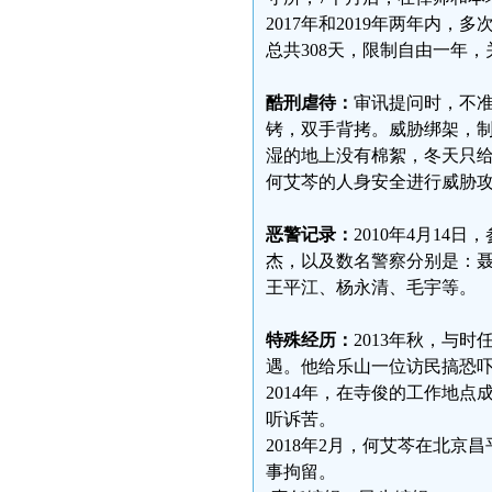
2017年和2019年两年内
总共308天，限制自由一年，
酷刑虐待：
审讯提问时，不
铐，双手背拷。威胁绑架，
湿的地上没有棉絮，冬天只
何艾芩的人身安全进行威胁
恶警记录：
2010年4月1
杰，以及数名警察分别是：
王平江、杨永清、毛宇等。
特殊经历：
2013年秋，与
遇。他给乐山一位访民搞恐
2014年，在寺俊的工作地
听诉苦。
2018年2月，何艾芩在北
事拘留。